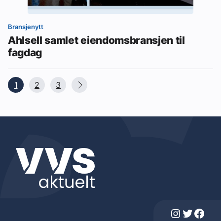
Bransjenytt
Ahlsell samlet eiendomsbransjen til
fagdag
1
2
3
Instagram
Twitter
Facebook