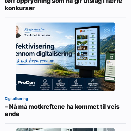
tøff opprydning som nå gir utslag i færre
konkurser
Digitalisering
– Nå må motkreftene ha kommet til veis
ende