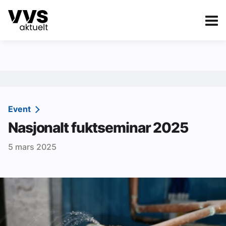
Kategorier
Om VVS Aktuelt
eBlad
Kategorier
Sanitær
Event
Nasjonalt fuktseminar 2025
Ventilasjon
5 mars 2025
Varme og energi
Byggautomasjon
Vann og avløp
Aktuelle prosjekter