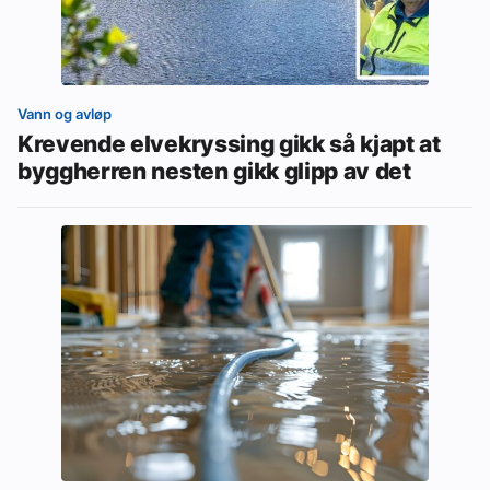
Vann og avløp
Krevende elvekryssing gikk så kjapt at
byggherren nesten gikk glipp av det