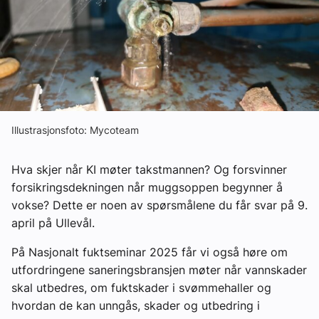
Om VVS Aktuelt
Kontakt oss:
Abonner på fagbladet Byggfakta Nyheter
Annonsere i VVS Aktuelt
Illustrasjonsfoto: Mycoteam
Kontakt oss
Tips oss
Hva skjer når KI møter takstmannen? Og forsvinner
forsikringsdekningen når muggsoppen begynner å
vokse? Dette er noen av spørsmålene du får svar på 9.
eBlad
april på Ullevål.
På Nasjonalt fuktseminar 2025 får vi også høre om
utfordringene saneringsbransjen møter når vannskader
skal utbedres, om fuktskader i svømmehaller og
hvordan de kan unngås, skader og utbedring i