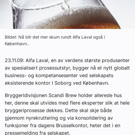
Om VVS Aktuelt
Kontakt oss:
Abonner på fagbladet Byggfakta Nyheter
Bildet: Nå blir det mer skum rundt Alfa Laval også i
København..
Annonsere i VVS Aktuelt
Kontakt oss
23.11.09: Alfa Laval, en av verdens største produsenter
av spesialisert prosessutstyr, bygger nå et nytt globalt
Tips oss
business- og kompetansesenter ved selskapets
eksisterende kontor I Soborg ved København.
eBlad
Bryggeridivisjonen Scandi Brew holder allerede hus
her, denne skal utvides med flere eksperter slik at hele
bryggeriprosesse dekkes. Dette skal skje både
gjennom nyrekruttering og via konsolidering av
funksjoner fra dagens Brusselkontor, heter det i en
pressemelding fra selskapet.