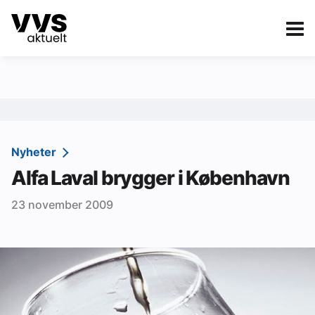
Kategorier
Om VVS Aktuelt
eBlad
Kategorier
Sanitær
Nyheter
Alfa Laval brygger i København
Ventilasjon
23 november 2009
Varme og energi
Byggautomasjon
Vann og avløp
Aktuelle prosjekter