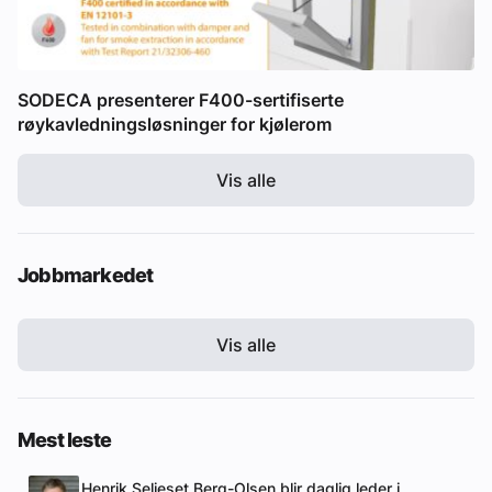
SODECA presenterer F400-sertifiserte
røykavledningsløsninger for kjølerom
Vis alle
Jobbmarkedet
Vis alle
Mest leste
Henrik Seljeset Berg-Olsen blir daglig leder i