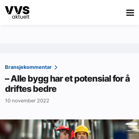
Kategorier
Om VVS Aktuelt
eBlad
Kategorier
Sanitær
Bransjekommentar
– Alle bygg har et potensial for å
Ventilasjon
driftes bedre
Varme og energi
10 november 2022
Byggautomasjon
Vann og avløp
Aktuelle prosjekter