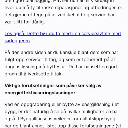
uten god planlegging. Havner du i en slik situasjon
hvor du må ty til raske reparasjoner og utbedringer, er
det gjerne et tegn på at vedlikehold og service har
vært litt for dårlig.
Les også: Dette bør du ta med i en serviceavtale med
rørleggeren
På den andre siden er du kanskje blant dem som har
fulgt opp servicer flittig, og som er forberedt på at
dagens løsning må byttes ut. Du har uansett en god
grunn til å iverksette tiltak.
Viktige forutsetninger som påvirker valg av
energieffektiviseringsløsninger:
Ved en oppgradering eller bytte av energiløsning i et
bygg, er det naturlig å se på hvilke muligheter en har
også. I Byggalliansens veileder for nullutslippsbygg
har de blant annet listet opp disse forutsetningene (vi