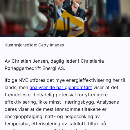
Om VVS Aktuelt
Kontakt oss:
Abonner på fagbladet Byggfakta Nyheter
Annonsere i VVS Aktuelt
Illustrasjonsbilde: Getty Images
Kontakt oss
Av Christian Jensen, daglig leder i Christiania
Tips oss
Rørleggerbedrift Energi AS.
Ifølge NVE utføres det mye energieffektivisering her til
eBlad
lands, men
analyser de har gjennomført
viser at det
fremdeles er betydelig potensial for ytterligere
effektivisering, ikke minst i næringsbygg. Analysene
deres viser at de mest lønnsomme tiltakene er
energioppfølging, natt- og helgesenking av
temperatur, etterisolering av kaldloft, tiltak på