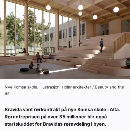
Om VVS Aktuelt
Kontakt oss:
Abonner på fagbladet Byggfakta Nyheter
Annonsere i VVS Aktuelt
Kontakt oss
Tips oss
eBlad
Nye Komsa skole. Illustrasjon: Holar arkitekter / Beauty and the
Bit
Bravida vant rørkontrakt på nye Komsa skole i Alta.
Rørentreprisen på over 35 millioner blir også
startskuddet for Bravidas røravdeling i byen.