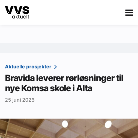
Kategorier
Om VVS Aktuelt
eBlad
Kategorier
Sanitær
Aktuelle prosjekter
Bravida leverer rørløsninger til
Ventilasjon
nye Komsa skole i Alta
Varme og energi
25 juni 2026
Byggautomasjon
Vann og avløp
Aktuelle prosjekter