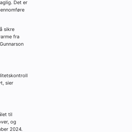
aglig. Det er
 gjennomføre
å sikre
varme fra
el Gunnarson
litetskontroll
, sier
et til
over, og
mber 2024.