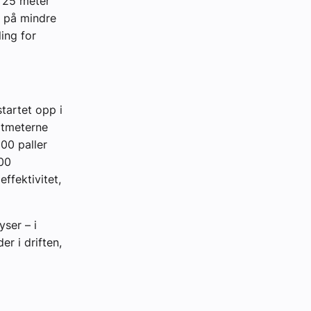
a. 25 meter
r på mindre
ing for
tartet opp i
ratmeterne
00 paller
000
ffektivitet,
yser – i
er i driften,