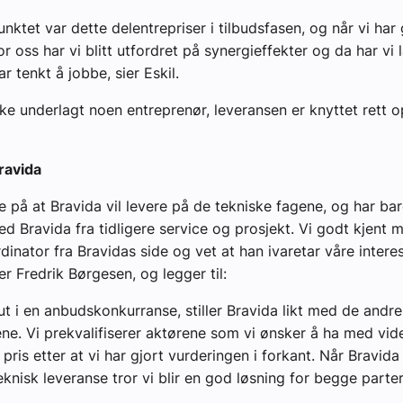
unktet var dette delentrepriser i tilbudsfasen, og når vi har
or oss har vi blitt utfordret på synergieffekter og da har vi 
r tenkt å jobbe, sier Eskil.
kke underlagt noen entreprenør, leveransen er knyttet rett 
ravida
ge på at Bravida vil levere på de tekniske fagene, og har ba
ed Bravida fra tidligere service og prosjekt. Vi godt kjent 
dinator fra Bravidas side og vet at han ivaretar våre intere
er Fredrik Børgesen, og legger til:
 ut i en anbudskonkurranse, stiller Bravida likt med de andre
ne. Vi prekvalifiserer aktørene som vi ønsker å ha med vid
 pris etter at vi har gjort vurderingen i forkant. Når Bravida
eknisk leveranse tror vi blir en god løsning for begge parter