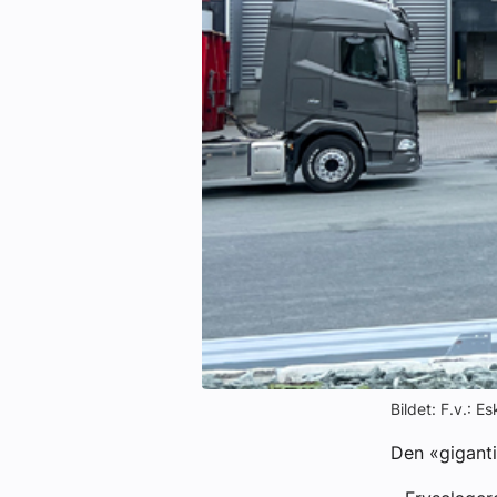
Kontakt oss:
Abonner på fagbladet Byggfakta N
Annonsere i VVS Aktuelt
Kontakt oss
Tips oss
eBlad
Bildet: F.v.: Es
Den «giganti