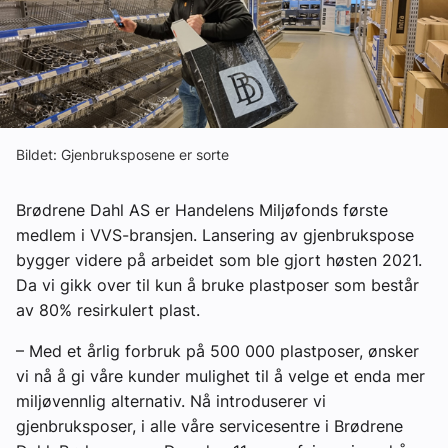
Om VVS Aktuelt
Kontakt oss:
Abonner på fagbladet Byggfakta Nyheter
Annonsere i VVS Aktuelt
Bildet: Gjenbruksposene er sorte
Kontakt oss
Brødrene Dahl AS er Handelens Miljøfonds første
Tips oss
medlem i VVS-bransjen. Lansering av gjenbrukspose
bygger videre på arbeidet som ble gjort høsten 2021.
Da vi gikk over til kun å bruke plastposer som består
eBlad
av 80% resirkulert plast.
– Med et årlig forbruk på 500 000 plastposer, ønsker
vi nå å gi våre kunder mulighet til å velge et enda mer
miljøvennlig alternativ. Nå introduserer vi
gjenbruksposer, i alle våre servicesentre i Brødrene