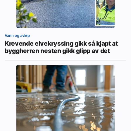
Vann og avløp
Krevende elvekryssing gikk så kjapt at
byggherren nesten gikk glipp av det