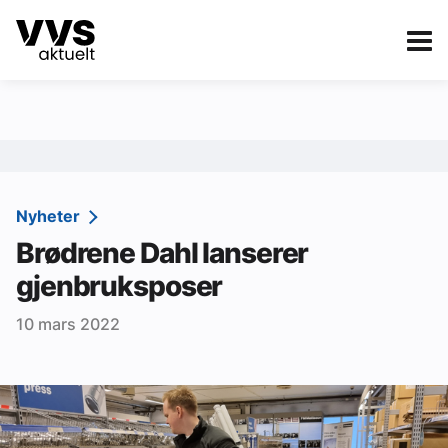
Kategorier
Om VVS Aktuelt
eBlad
Kategorier
Sanitær
Nyheter
Brødrene Dahl lanserer
Ventilasjon
gjenbruksposer
Varme og energi
10 mars 2022
Byggautomasjon
Vann og avløp
Aktuelle prosjekter