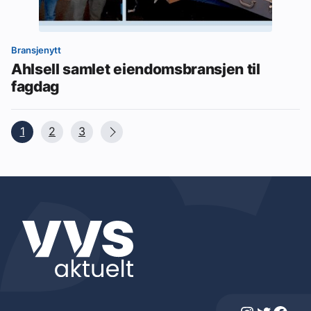
Bransjenytt
Ahlsell samlet eiendomsbransjen til
fagdag
1
2
3