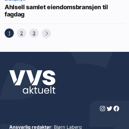
Ahlsell samlet eiendomsbransjen til
fagdag
1
2
3
Instagram
Twitter
Facebook
Ansvarlig redaktør
: Bjørn Laberg