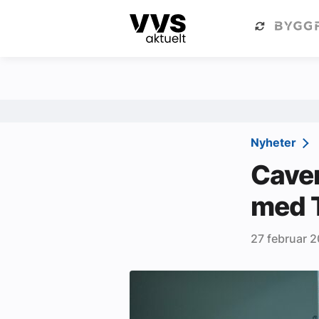
Kategorier
Om VVS Aktuelt
Kategorier
Sanitær
Nyheter
Ventilasjon
Caver
Varme og energi
med 
Byggautomasjon
27 februar 
Vann og avløp
Aktuelle prosjekter
Om VVS Aktuelt