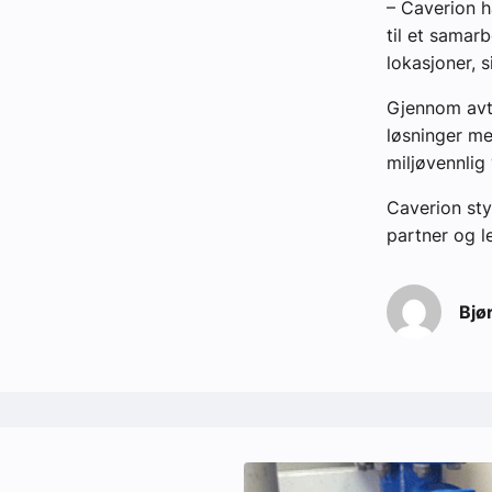
– Caverion ha
til et samarb
lokasjoner, s
Gjennom avta
løsninger me
miljøvennlig
Caverion sty
partner og l
Bjø