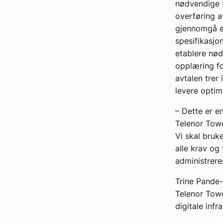
nødvendige f
overføring a
gjennomgå en
spesifikasjo
etablere nød
opplæring fo
avtalen trer 
levere optima
– Dette er en
Telenor Towe
Vi skal bruk
alle krav og
administrere
Trine Pande-
Telenor Towe
digitale infr