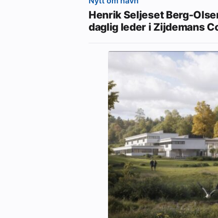
Nytt om navn
Henrik Seljeset Berg-Olsen
daglig leder i Zijdemans C