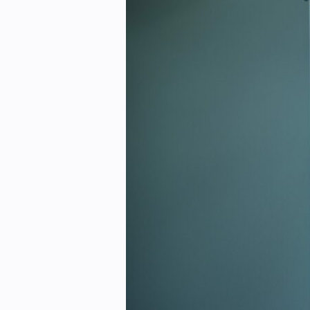
Kontakt oss:
Abonner på fagbladet Byggfakta N
Annonsere i VVS Aktuelt
Kontakt oss
Tips oss
eBlad