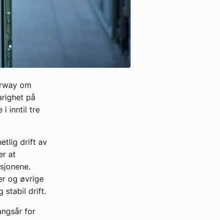
Norway om
arighet på
 inntil tre
tlig drift av
er at
asjonene.
er og øvrige
stabil drift.
angsår for