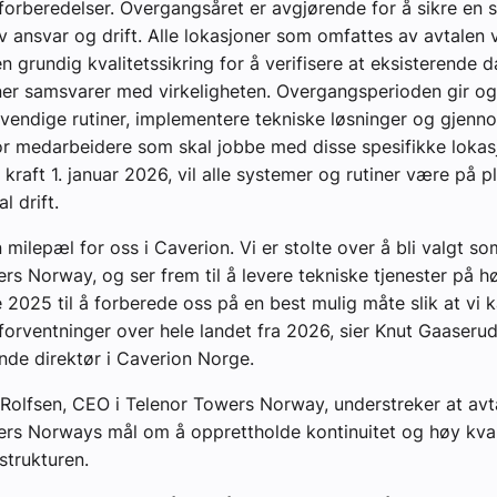
orberedelser. Overgangsåret er avgjørende for å sikre en 
v ansvar og drift. Alle lokasjoner som omfattes av avtalen v
 grundig kvalitetssikring for å verifisere at eksisterende 
ner samsvarer med virkeligheten. Overgangsperioden gir og
vendige rutiner, implementere tekniske løsninger og gjenn
r medarbeidere som skal jobbe med disse spesifikke lokas
i kraft 1. januar 2026, vil alle systemer og rutiner være på p
l drift.
 milepæl for oss i Caverion. Vi er stolte over å bli valgt s
rs Norway, og ser frem til å levere tekniske tjenester på h
e 2025 til å forberede oss på en best mulig måte slik at vi 
 forventninger over hele landet fra 2026, sier Knut Gaaserud
nde direktør i Caverion Norge.
Rolfsen, CEO i Telenor Towers Norway, understreker at avta
rs Norways mål om å opprettholde kontinuitet og høy kvali
astrukturen.