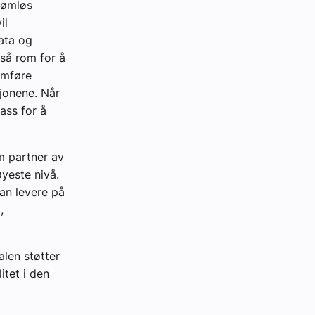
sømløs
il
data og
så rom for å
omføre
jonene. Når
lass for å
om partner av
øyeste nivå.
kan levere på
,
len støtter
tet i den