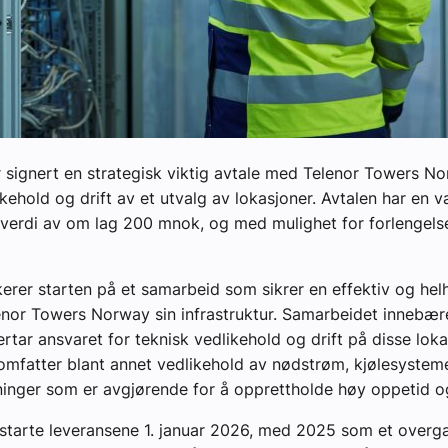
 signert en strategisk viktig avtale med Telenor Towers 
ikehold og drift av et utvalg av lokasjoner. Avtalen har en v
n verdi av om lag 200 mnok, og med mulighet for forlengelse i
erer starten på et samarbeid som sikrer en effektiv og helhe
enor Towers Norway sin infrastruktur. Samarbeidet innebær
rtar ansvaret for teknisk vedlikehold og drift på disse lok
mfatter blant annet vedlikehold av nødstrøm, kjølesystem
ninger som er avgjørende for å opprettholde høy oppetid og 
 starte leveransene 1. januar 2026, med 2025 som et overg