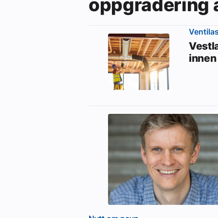
oppgradering 
Ventila
Vestl
innen