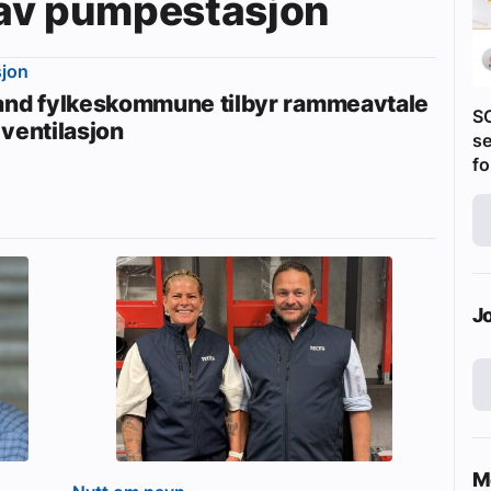
av pumpestasjon
sjon
and fylkeskommune tilbyr rammeavtale
S
 ventilasjon
se
fo
J
Me