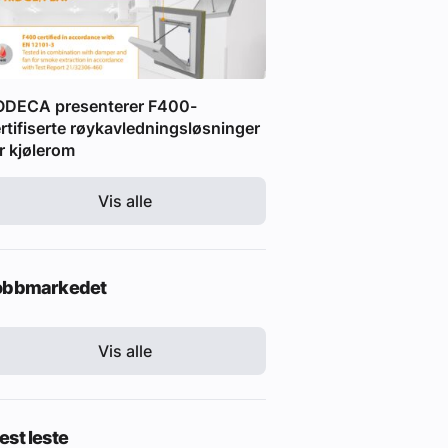
ODECA presenterer F400-
rtifiserte røykavledningsløsninger
r kjølerom
Vis alle
obbmarkedet
Vis alle
st leste