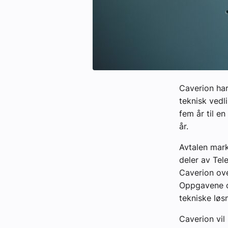
Caverion har
teknisk vedl
fem år til e
år.
Avtalen mark
deler av Tel
Caverion ove
Oppgavene o
tekniske løs
Caverion vil