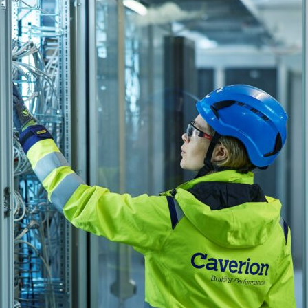
yheter