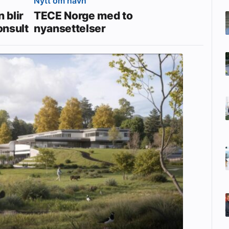
Nytt om navn
 blir
TECE Norge med to
onsult
nyansettelser