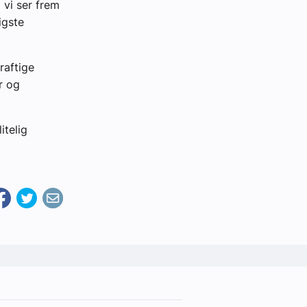
 vi ser frem
igste
raftige
r og
itelig