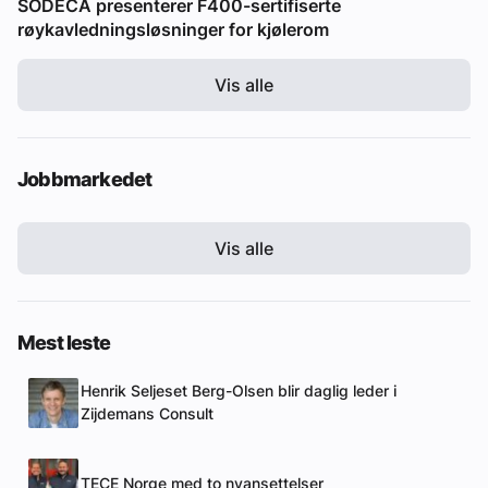
SODECA presenterer F400-sertifiserte
røykavledningsløsninger for kjølerom
Vis alle
Jobbmarkedet
Vis alle
Mest leste
Henrik Seljeset Berg-Olsen blir daglig leder i
Zijdemans Consult
TECE Norge med to nyansettelser