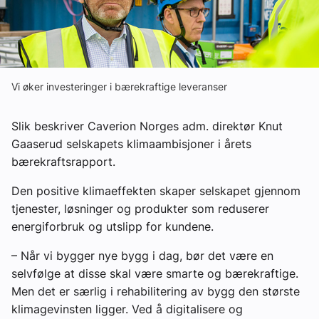
Om VVS Aktuelt
Kontakt oss:
Abonner på fagbladet Byggfakta Nyheter
Vi øker investeringer i bærekraftige leveranser
Annonsere i VVS Aktuelt
Slik beskriver Caverion Norges adm. direktør Knut
Kontakt oss
Gaaserud selskapets klimaambisjoner i årets
bærekraftsrapport.
Tips oss
Den positive klimaeffekten skaper selskapet gjennom
eBlad
tjenester, løsninger og produkter som reduserer
energiforbruk og utslipp for kundene.
– Når vi bygger nye bygg i dag, bør det være en
selvfølge at disse skal være smarte og bærekraftige.
Men det er særlig i rehabilitering av bygg den største
klimagevinsten ligger. Ved å digitalisere og