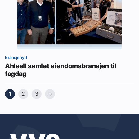
Bransjenytt
Ahlsell samlet eiendomsbransjen til
fagdag
1
2
3