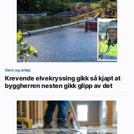
Vann og avløp
Krevende elvekryssing gikk så kjapt at
byggherren nesten gikk glipp av det