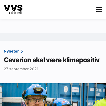
Kategorier
Om VVS Aktuelt
eBlad
Kategorier
Sanitær
Nyheter
Caverion skal være klimapositiv
Ventilasjon
27 september 2021
Varme og energi
Byggautomasjon
Vann og avløp
Aktuelle prosjekter