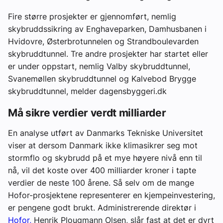
Fire større prosjekter er gjennomført, nemlig
skybruddssikring av Enghaveparken, Damhusbanen i
Hvidovre, Østerbrotunnelen og Strandboulevarden
skybruddtunnel. Tre andre prosjekter har startet eller
er under oppstart, nemlig Valby skybruddtunnel,
Svanemøllen skybruddtunnel og Kalvebod Brygge
skybruddtunnel, melder dagensbyggeri.dk
Må sikre verdier verdt milliarder
En analyse utført av Danmarks Tekniske Universitet
viser at dersom Danmark ikke klimasikrer seg mot
stormflo og skybrudd på et mye høyere nivå enn til
nå, vil det koste over 400 milliarder kroner i tapte
verdier de neste 100 årene. Så selv om de mange
Hofor-prosjektene representerer en kjempeinvestering,
er pengene godt brukt. Administrerende direktør i
Hofor,
Henrik Plougmann Olsen, slår fast at det er dyrt