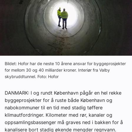
Om VVS Aktuelt
Kontakt oss:
Abonner på fagbladet Byggfakta Nyheter
Annonsere i VVS Aktuelt
Kontakt oss
Bildet: Hofor har de neste 10 årene ansvar for byggeprosjekter
Tips oss
for mellom 30 og 40 milliarder kroner. Interiør fra Valby
skybruddtunnel. Foto: Hofor
eBlad
DANMARK: I og rundt København pågår en hel rekke
byggeprosjekter for å ruste både København og
nabokommuner til en tid med stadig tøffere
klimautfordringer. Kilometer med rør, kanaler og
oppsamlingsbassenger må graves ned i bakken for å
kanalisere bort stadig økende mengder regnvann.