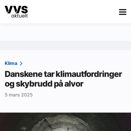
Kategorier
Om VVS Aktuelt
eBlad
Kategorier
Sanitær
Klima
Danskene tar klimautfordringer
Ventilasjon
og skybrudd på alvor
Varme og energi
5 mars 2025
Byggautomasjon
Vann og avløp
Aktuelle prosjekter