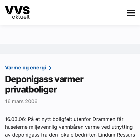
Kategorier
Om VVS Aktuelt
eBlad
Kategorier
Sanitær
Varme og energi
Deponigass varmer
Ventilasjon
privatboliger
Varme og energi
16 mars 2006
Byggautomasjon
Vann og avløp
16.03.06: På et nytt boligfelt utenfor Drammen får
huseierne miljøvennlig vannbåren varme ved utnytting
Aktuelle prosjekter
av deponigass fra den lokale bedriften Lindum Ressurs