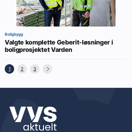
Boligbygg
Valgte komplette Geberit-løsninger i
boligprosjektet Varden
1
2
3