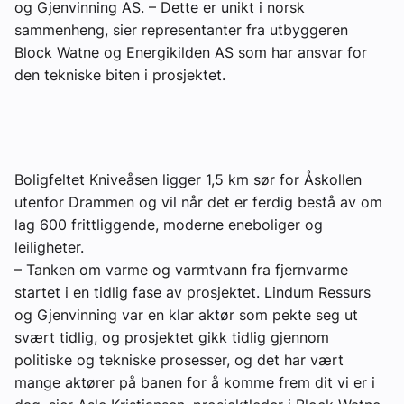
og Gjenvinning AS. – Dette er unikt i norsk
Om VVS Aktuelt
sammenheng, sier representanter fra utbyggeren
Block Watne og Energikilden AS som har ansvar for
Kontakt oss:
den tekniske biten i prosjektet.
Abonner på fagbladet Byggfakta Nyheter
Annonsere i VVS Aktuelt
Kontakt oss
Boligfeltet Kniveåsen ligger 1,5 km sør for Åskollen
utenfor Drammen og vil når det er ferdig bestå av om
Tips oss
lag 600 frittliggende, moderne eneboliger og
leiligheter.
eBlad
– Tanken om varme og varmtvann fra fjernvarme
startet i en tidlig fase av prosjektet. Lindum Ressurs
og Gjenvinning var en klar aktør som pekte seg ut
svært tidlig, og prosjektet gikk tidlig gjennom
politiske og tekniske prosesser, og det har vært
mange aktører på banen for å komme frem dit vi er i