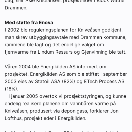
dag, sier Asle Kristiansen, prosjektleder i Block Watne
Drammen.
Med støtte fra Enova
I 2002 ble reguleringsplanen for Kniveåsen godkjent,
man skrev utbyggingsavtale med Drammen kommune,
rammene ble lagt og det endelige valget om
fjernvarme fra Lindum Ressurs og Gjenvinning ble tatt.
Våren 2004 ble Energikilden AS informert om
prosjektet. Energikilden AS som ble stiftet i september
2003 eies av Statoil ASA (82%) og ETech Process AS
(18%).
– I januar 2005 overtok vi prosjektstyringen, og kunne
endelig realisere planene om vannbåren varme på
Kniveåsen, produsert via deponigass, forklarer Jon
Lofthus, prosjektleder i Energikilden.