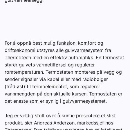
Om VVS Aktuelt
Kontakt oss:
Abonner på fagbladet Byggfakta Nyheter
For å oppnå best mulig funksjon, komfort og
Annonsere i VVS Aktuelt
driftsøkonomi utstyres alle gulvvarmesystem fra
Kontakt oss
Thermotech med en effektiv automatikk. En termostat
styrer gulvets varmetilførsel og regulerer
Tips oss
romtemperaturen. Termostaten monteres på vegg og
sender signaler via kabel eller med radiobølger
eBlad
(trådløst) til termoelementet, som regulerer
vannmengden på den aktuelle kursen. Termostaten er
det eneste som er synlig i gulvvarmesystemet.
Jeg er veldig stolt over å kunne presentere et slikt
produkt, sier Andreas Anderzon, markedssjef hos
Thermotech. Den trådløse versjonen har en intelligent