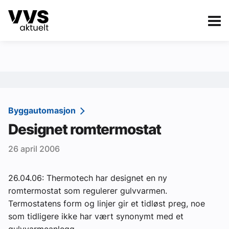
Kategorier
Om VVS Aktuelt
eBlad
Kategorier
Sanitær
Byggautomasjon
Designet romtermostat
Ventilasjon
26 april 2006
Varme og energi
Byggautomasjon
26.04.06: Thermotech har designet en ny
romtermostat som regulerer gulvvarmen.
Vann og avløp
Termostatens form og linjer gir et tidløst preg, noe
Aktuelle prosjekter
som tidligere ikke har vært synonymt med et
gulvvarmeanlegg.