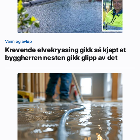
Vann og avløp
Krevende elvekryssing gikk så kjapt at
byggherren nesten gikk glipp av det