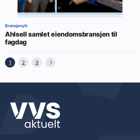
Bransjenytt
Ahlsell samlet eiendomsbransjen til
fagdag
1
2
3