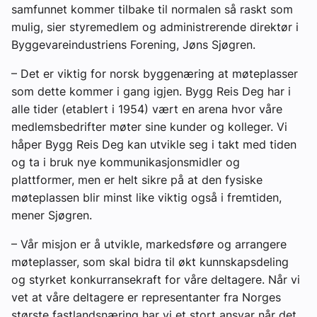
samfunnet kommer tilbake til normalen så raskt som
mulig, sier styremedlem og administrerende direktør i
Byggevareindustriens Forening, Jøns Sjøgren.
– Det er viktig for norsk byggenæring at møteplasser
som dette kommer i gang igjen. Bygg Reis Deg har i
alle tider (etablert i 1954) vært en arena hvor våre
medlemsbedrifter møter sine kunder og kolleger. Vi
håper Bygg Reis Deg kan utvikle seg i takt med tiden
og ta i bruk nye kommunikasjonsmidler og
plattformer, men er helt sikre på at den fysiske
møteplassen blir minst like viktig også i fremtiden,
mener Sjøgren.
– Vår misjon er å utvikle, markedsføre og arrangere
møteplasser, som skal bidra til økt kunnskapsdeling
og styrket konkurransekraft for våre deltagere. Når vi
vet at våre deltagere er representanter fra Norges
største fastlandsnæring har vi et stort ansvar når det