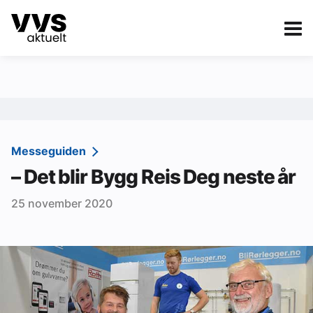
Kategorier
Om VVS Aktuelt
eBlad
Kategorier
Sanitær
Messeguiden
– Det blir Bygg Reis Deg neste år
Ventilasjon
25 november 2020
Varme og energi
Byggautomasjon
Vann og avløp
Aktuelle prosjekter