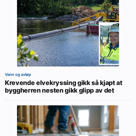
Vann og avløp
Krevende elvekryssing gikk så kjapt at
byggherren nesten gikk glipp av det