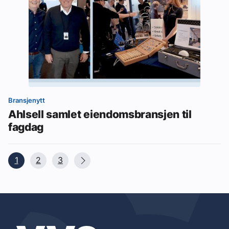
Bransjenytt
Ahlsell samlet eiendomsbransjen til
fagdag
1
2
3