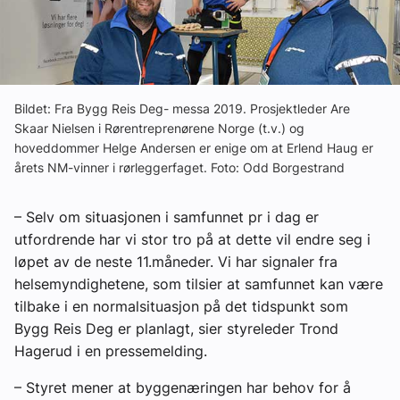
Om VVS Aktuelt
Kontakt oss:
Abonner på fagbladet Byggfakta Nyheter
Bildet: Fra Bygg Reis Deg- messa 2019. Prosjektleder Are
Skaar Nielsen i Rørentreprenørene Norge (t.v.) og
Annonsere i VVS Aktuelt
hoveddommer Helge Andersen er enige om at Erlend Haug er
årets NM-vinner i rørleggerfaget. Foto: Odd Borgestrand
Kontakt oss
Tips oss
– Selv om situasjonen i samfunnet pr i dag er
utfordrende har vi stor tro på at dette vil endre seg i
eBlad
løpet av de neste 11.måneder. Vi har signaler fra
helsemyndighetene, som tilsier at samfunnet kan være
tilbake i en normalsituasjon på det tidspunkt som
Bygg Reis Deg er planlagt, sier styreleder Trond
Hagerud i en pressemelding.
– Styret mener at byggenæringen har behov for å