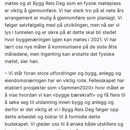
møtes og at Bygg Reis Deg som en fysisk møteplass
er viktig å gjennomføre. Vi har sterk tro på at nete års
arrangement er mulig å gjennomføre som planlagt. Vi
følger selvfølgelig med på utviklingen, men nå ser vi
lys i tunnelen og er sikre på at dette skal bli stedet
hvor byggenæringen igjen kan møtes i 2021. Vi har
lært oss nye måter å kommunisere på de siste åtte
månedene, men ingenting kan erstatte det fysiske
møtet, sier han.
– Vi står foran store utfordringer og bygg, anlegg og
eiendomsnæringen har en viktig rolle. Fellesskapet har
etablert prosjekter som «Sammen2020» hvor målet er
å vise hvordan vi kan «bygge bærekraft» og få flere til
å søke seg til utdanning innen bygg og anlegg og
derfor er det viktig at vi i Bygg Reis Deg følger opp
dette arbeidet og bidrar til å formidle dette
budskapet. Vi gleder oss til å ønske både utstillere og