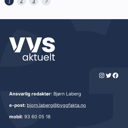
1
2
3
Instagram
Twitter
Facebook
Ansvarlig redaktør
: Bjørn Laberg
e-post:
bjorn.laberg@byggfakta.no
mobil:
93 60 05 18