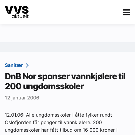
Kategorier
Om VVS Aktuelt
eBlad
Kategorier
Sanitær
Sanitær
DnB Nor sponser vannkjølere til
Ventilasjon
200 ungdomsskoler
Varme og energi
12 januar 2006
Byggautomasjon
Vann og avløp
12.01.06: Alle ungdomsskoler i åtte fylker rundt
Oslofjorden får penger til vannkjølere. 200
Aktuelle prosjekter
ungdomsskoler har fått tilbud om 16 000 kroner i