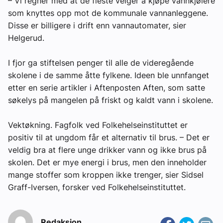
– Vi regner med at de fleste velger å kjøpe vannkjølere
som knyttes opp mot de kommunale vannanleggene.
Disse er billigere i drift enn vannautomater, sier
Helgerud.
I fjor ga stiftelsen penger til alle de videregående
skolene i de samme åtte fylkene. Ideen ble unnfanget
etter en serie artikler i Aftenposten Aften, som satte
søkelys på mangelen på friskt og kaldt vann i skolene.
Vektøkning. Fagfolk ved Folkehelseinstituttet er
positiv til at ungdom får et alternativ til brus. – Det er
veldig bra at flere unge drikker vann og ikke brus på
skolen. Det er mye energi i brus, men den inneholder
mange stoffer som kroppen ikke trenger, sier Sidsel
Graff-Iversen, forsker ved Folkehelseinstituttet.
Redaksjon