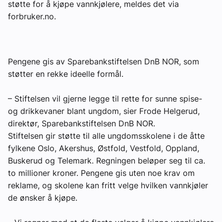
støtte for å kjøpe vannkjølere, meldes det via
Om VVS Aktuelt
forbruker.no.
Kontakt oss:
Abonner på fagbladet Byggfakta Nyheter
Pengene gis av Sparebankstiftelsen DnB NOR, som
støtter en rekke ideelle formål.
Annonsere i VVS Aktuelt
Kontakt oss
– Stiftelsen vil gjerne legge til rette for sunne spise-
og drikkevaner blant ungdom, sier Frode Helgerud,
Tips oss
direktør, Sparebankstiftelsen DnB NOR.
Stiftelsen gir støtte til alle ungdomsskolene i de åtte
eBlad
fylkene Oslo, Akershus, Østfold, Vestfold, Oppland,
Buskerud og Telemark. Regningen beløper seg til ca.
to millioner kroner. Pengene gis uten noe krav om
reklame, og skolene kan fritt velge hvilken vannkjøler
de ønsker å kjøpe.