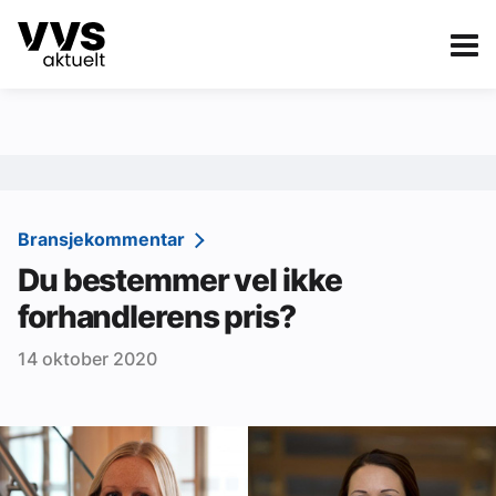
Kategorier
Om VVS Aktuelt
eBlad
Kategorier
Sanitær
Bransjekommentar
Du bestemmer vel ikke
Ventilasjon
forhandlerens pris?
Varme og energi
14 oktober 2020
Byggautomasjon
Vann og avløp
Aktuelle prosjekter