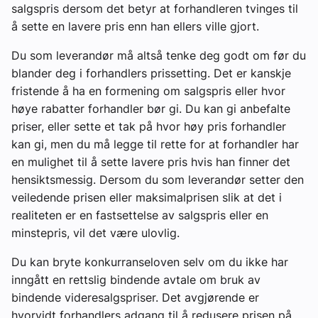
salgspris dersom det betyr at forhandleren tvinges til
å sette en lavere pris enn han ellers ville gjort.
Du som leverandør må altså tenke deg godt om før du
blander deg i forhandlers prissetting. Det er kanskje
fristende å ha en formening om salgspris eller hvor
høye rabatter forhandler bør gi. Du kan gi anbefalte
priser, eller sette et tak på hvor høy pris forhandler
kan gi, men du må legge til rette for at forhandler har
en mulighet til å sette lavere pris hvis han finner det
hensiktsmessig. Dersom du som leverandør setter den
veiledende prisen eller maksimalprisen slik at det i
realiteten er en fastsettelse av salgspris eller en
minstepris, vil det være ulovlig.
Du kan bryte konkurranseloven selv om du ikke har
inngått en rettslig bindende avtale om bruk av
bindende videresalgspriser. Det avgjørende er
hvorvidt forhandlers adgang til å redusere prisen på