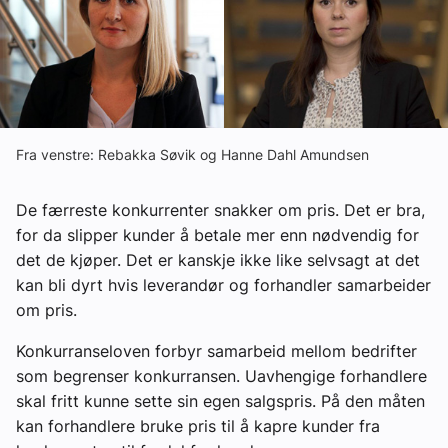
Om VVS Aktuelt
Kontakt oss:
Abonner på fagbladet Byggfakta Nyheter
Annonsere i VVS Aktuelt
Fra venstre: Rebakka Søvik og Hanne Dahl Amundsen
Kontakt oss
De færreste konkurrenter snakker om pris. Det er bra,
Tips oss
for da slipper kunder å betale mer enn nødvendig for
det de kjøper. Det er kanskje ikke like selvsagt at det
kan bli dyrt hvis leverandør og forhandler samarbeider
eBlad
om pris.
Konkurranseloven forbyr samarbeid mellom bedrifter
som begrenser konkurransen. Uavhengige forhandlere
skal fritt kunne sette sin egen salgspris. På den måten
kan forhandlere bruke pris til å kapre kunder fra