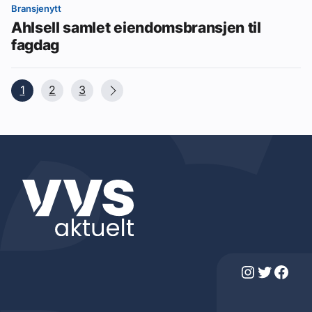
Bransjenytt
Ahlsell samlet eiendomsbransjen til
fagdag
1
2
3
Instagram
Twitter
Facebook