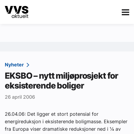
Kategorier
Om VVS Aktuelt
eBlad
Kategorier
Sanitær
Nyheter
EKSBO – nytt miljøprosjekt for
Ventilasjon
eksisterende boliger
Varme og energi
26 april 2006
Byggautomasjon
Vann og avløp
26.04.06: Det ligger et stort potensial for
energireduksjon i eksisterende boligmasse. Eksempler
Aktuelle prosjekter
fra Europa viser dramatiske reduksjoner ned i ¼ av