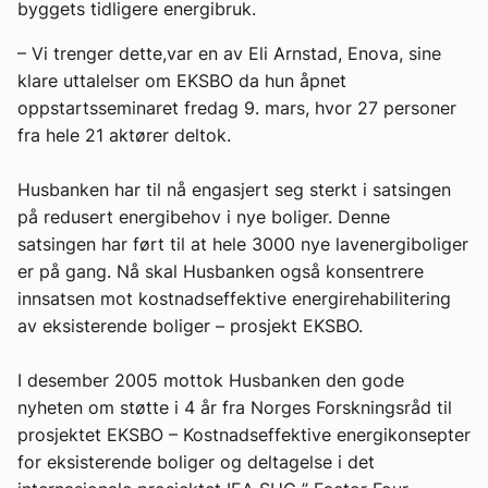
byggets tidligere energibruk.
Om VVS Aktuelt
– Vi trenger dette,var en av Eli Arnstad, Enova, sine
Kontakt oss:
klare uttalelser om EKSBO da hun åpnet
oppstartsseminaret fredag 9. mars, hvor 27 personer
Abonner på fagbladet Byggfakta Nyheter
fra hele 21 aktører deltok.
Annonsere i VVS Aktuelt
Husbanken har til nå engasjert seg sterkt i satsingen
Kontakt oss
på redusert energibehov i nye boliger. Denne
satsingen har ført til at hele 3000 nye lavenergiboliger
Tips oss
er på gang. Nå skal Husbanken også konsentrere
innsatsen mot kostnadseffektive energirehabilitering
eBlad
av eksisterende boliger – prosjekt EKSBO.
I desember 2005 mottok Husbanken den gode
nyheten om støtte i 4 år fra Norges Forskningsråd til
prosjektet EKSBO – Kostnadseffektive energikonsepter
for eksisterende boliger og deltagelse i det