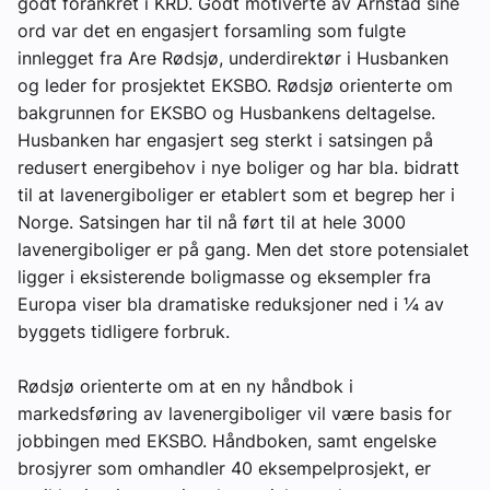
godt forankret i KRD. Godt motiverte av Arnstad sine
ord var det en engasjert forsamling som fulgte
innlegget fra Are Rødsjø, underdirektør i Husbanken
og leder for prosjektet EKSBO. Rødsjø orienterte om
bakgrunnen for EKSBO og Husbankens deltagelse.
Husbanken har engasjert seg sterkt i satsingen på
redusert energibehov i nye boliger og har bla. bidratt
til at lavenergiboliger er etablert som et begrep her i
Norge. Satsingen har til nå ført til at hele 3000
lavenergiboliger er på gang. Men det store potensialet
ligger i eksisterende boligmasse og eksempler fra
Europa viser bla dramatiske reduksjoner ned i ¼ av
byggets tidligere forbruk.
Rødsjø orienterte om at en ny håndbok i
markedsføring av lavenergiboliger vil være basis for
jobbingen med EKSBO. Håndboken, samt engelske
brosjyrer som omhandler 40 eksempelprosjekt, er