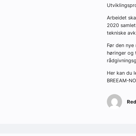
Utviklingspr
Arbeidet ska
2020 samlet 
tekniske avk
Før den nye 
høringer og t
rådgivnings
Her kan du l
BREEAM-NOR
Red