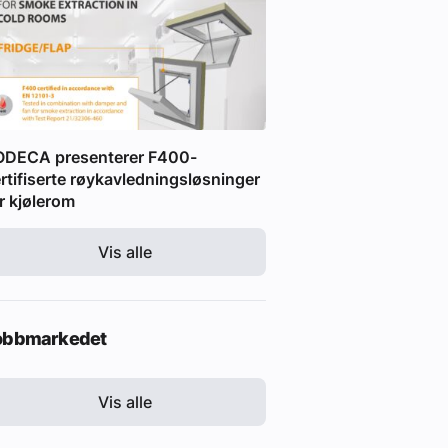
ODECA presenterer F400-
rtifiserte røykavledningsløsninger
r kjølerom
Vis alle
obbmarkedet
Vis alle