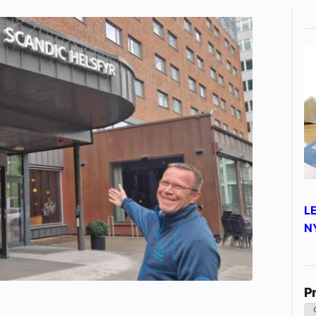
L
N
P