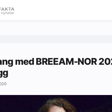
eBlad
 gang med BREEAM-NOR 202
gg
2020