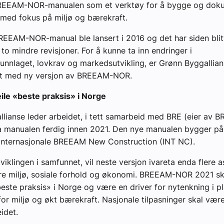
BREEAM-NOR-manualen som et verktøy for å bygge og dok
 med fokus på miljø og bærekraft.
EEAM-NOR-manual ble lansert i 2016 og det har siden blit
to mindre revisjoner. For å kunne ta inn endringer i
nnlaget, lovkrav og markedsutvikling, er Grønn Byggallian
t med ny versjon av BREEAM-NOR.
ile «beste praksis» i Norge
lianse leder arbeidet, i tett samarbeid med BRE (eier av 
a manualen ferdig innen 2021. Den nye manualen bygger på
nternasjonale BREEAM New Construction (INT NC).
viklingen i samfunnet, vil neste versjon ivareta enda flere 
ytre miljø, sosiale forhold og økonomi. BREEAM-NOR 2021 sk
este praksis» i Norge og være en driver for nytenkning i p
or miljø og økt bærekraft. Nasjonale tilpasninger skal vær
idet.