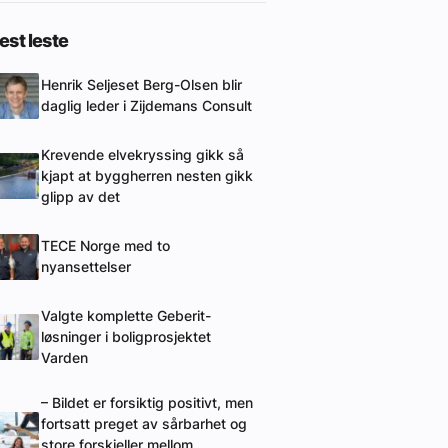
st leste
Henrik Seljeset Berg-Olsen blir
daglig leder i Zijdemans Consult
Krevende elvekryssing gikk så
kjapt at byggherren nesten gikk
glipp av det
TECE Norge med to
nyansettelser
Valgte komplette Geberit-
løsninger i boligprosjektet
Varden
– Bildet er forsiktig positivt, men
fortsatt preget av sårbarhet og
store forskjeller mellom