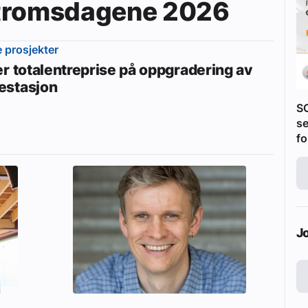
Våtromsdagene 2026
e prosjekter
er totalentreprise på oppgradering av
stasjon
S
se
fo
J