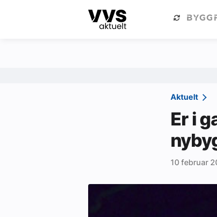
Kategorier
Om VVS Aktuelt
Kategorier
Sanitær
Aktuelt
Ventilasjon
Er i
Varme og energi
nyby
Byggautomasjon
10 februar 
Vann og avløp
Aktuelle prosjekter
Om VVS Aktuelt