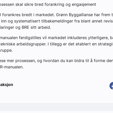
osessen skal sikre bred forankring og engasjement
l forankres bredt i markedet. Grønn Byggallianse har frem ti
inn og systematisert tilbakemeldinger fra blant annet reviso
laringer og BRE sitt arbeid.
manualen ferdigstilles vil markedet inkluderes ytterligere,
ekniske arbeidsgrupper. I tillegg er det etablert en strateg
gruppe.
ese mer prosessen, og hvordan du kan bidra til å forme de
-manualen.
aksjon