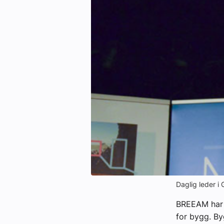
Kontakt oss:
Abonner på fagbladet Byggfakta N
Annonsere i VVS Aktuelt
Kontakt oss
Tips oss
eBlad
Daglig leder i
BREEAM har f
for bygg. By