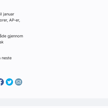
l januar
rer, AP-er,
 både gjennom
isk
n neste