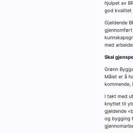
hjulpet av 
god kvalitet
Gjeldende BR
gjennomført 
kunnskapsgru
med arbeide
Skal gjenspe
Grønn Byggal
Målet er å h
kommende, i
I takt med ut
knyttet til 
gjeldende «b
og bygging f
gjennomarbe