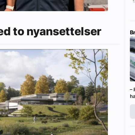
d to nyansettelser
B
– 
ha