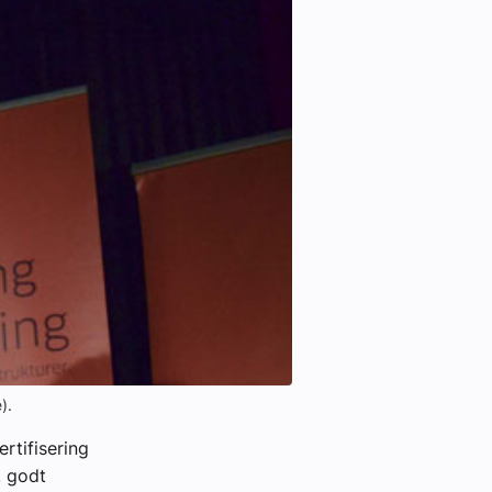
).
rtifisering
, godt