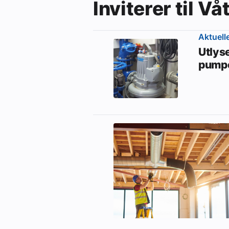
Inviterer til 
Aktuell
Utlys
pumpe