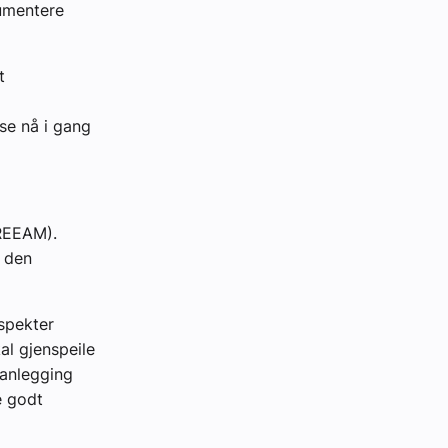
umentere
t
se nå i gang
BREEAM).
 den
aspekter
al gjenspeile
lanlegging
e godt