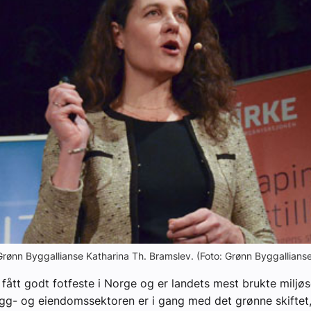
yheter
 Grønn Byggallianse Katharina Th. Bramslev. (Foto: Grønn Byggallianse
ått godt fotfeste i Norge og er landets mest brukte miljøse
gg- og eiendomssektoren er i gang med det grønne skiftet