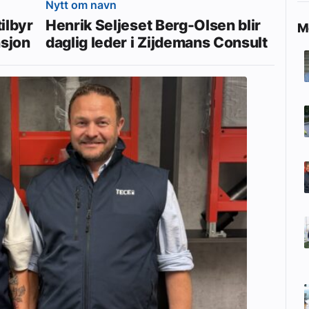
Nytt om navn
ilbyr
Henrik Seljeset Berg-Olsen blir
Me
asjon
daglig leder i Zijdemans Consult