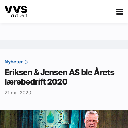
Kategorier
Om VVS Aktuelt
eBlad
Kategorier
Sanitær
Nyheter
Eriksen & Jensen AS ble Årets
Ventilasjon
lærebedrift 2020
Varme og energi
21 mai 2020
Byggautomasjon
Vann og avløp
Aktuelle prosjekter