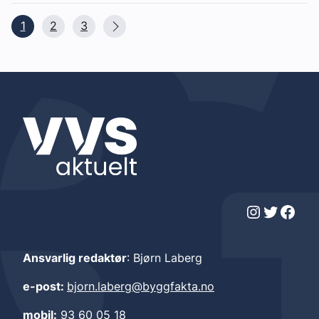
1
2
3
Instagram
Twitter
Facebook
Ansvarlig redaktør
: Bjørn Laberg
e-post:
bjorn.laberg@byggfakta.no
mobil:
93 60 05 18