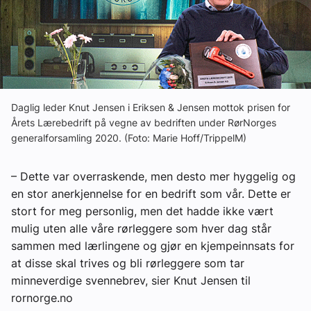
Om VVS Aktuelt
Kontakt oss:
Abonner på fagbladet Byggfakta Nyheter
Annonsere i VVS Aktuelt
Daglig leder Knut Jensen i Eriksen & Jensen mottok prisen for
Årets Lærebedrift på vegne av bedriften under RørNorges
Kontakt oss
generalforsamling 2020. (Foto: Marie Hoff/TrippelM)
Tips oss
– Dette var overraskende, men desto mer hyggelig og
en stor anerkjennelse for en bedrift som vår. Dette er
eBlad
stort for meg personlig, men det hadde ikke vært
mulig uten alle våre rørleggere som hver dag står
sammen med lærlingene og gjør en kjempeinnsats for
at disse skal trives og bli rørleggere som tar
minneverdige svennebrev, sier Knut Jensen til
rornorge.no