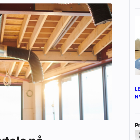
L
N
P