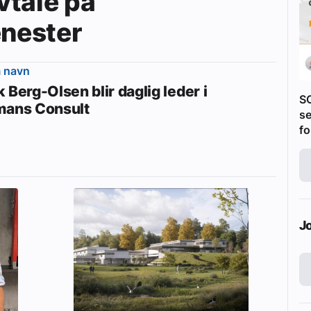
vtale på
enester
m navn
 Berg-Olsen blir daglig leder i
S
mans Consult
se
fo
J