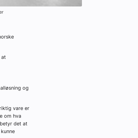
er
 norske
 at
talløsning og
iktig vare er
rre om hva
betyr det at
å kunne