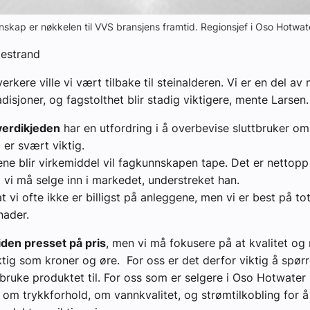
nskap er nøkkelen til VVS bransjens framtid. Regionsjef i Oso Hotwat
estrand
rkere ville vi vært tilbake til steinalderen. Vi er en del av
disjoner, og fagstolthet blir stadig viktigere, mente Larsen.
erdikjeden
har en utfordring i å overbevise sluttbruker om
er svært viktig.
lene blir virkemiddel vil fagkunnskapen tape. Det er nettopp
vi må selge inn i markedet, understreket han.
t vi ofte ikke er billigst på anleggene, men vi er best på to
nader.
tiden presset på pris
, men vi må fokusere på at kvalitet og r
iktig som kroner og øre. For oss er det derfor viktig å spø
bruke produktet til. For oss som er selgere i Oso Hotwater 
 om trykkforhold, om vannkvalitet, og strømtilkobling for 