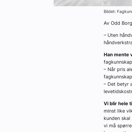
Bildet: Fagkun
Av Odd Borg
– Uten håndve
håndverkstra
Han mente v
fagkunnskap 
– Når pris a
fagkunnskap 
– Det betyr a
levetidskost
Vi blir hele 
minst like v
kunden skal 
vi må spørre