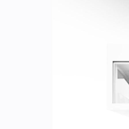
Kontakt oss:
Abonner på fagbladet Byggfakta N
Annonsere i VVS Aktuelt
Kontakt oss
Tips oss
eBlad