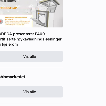
ODECA presenterer F400-
rtifiserte røykavledningsløsninger
r kjølerom
Vis alle
obbmarkedet
Vis alle