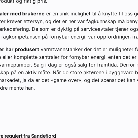
rodukt og riktig pris.
taler med brukerne
er en unik mulighet til å knytte til oss 
r krever ettersyn, og det er her vår fagkunnskap må beny
arkedsføring. De som er dyktig på serviceavtaler tjener o
 fagkompetansen på fornybar energi, var oppfordringen fra
r har produsert
varmtvannstanker der det er muligheter fo
e eller komplette sentraler for fornybar energi, enten det er
r varmepumper. Salg i dag er også salg for framtida. Derfor
kap på en aktiv måte. Når de store aktørene i byggevare bli
markedet, ja da er det «game over», og det scenarioet kan 
ndre mente han.
elregulert fra Sandefjord