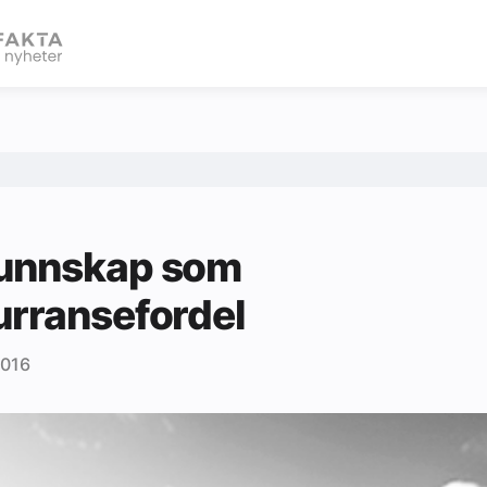
eBlad
unnskap som
rransefordel
2016