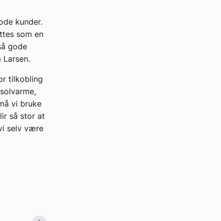
gode kunder.
ttes som en
gså gode
 Larsen.
r tilkobling
 solvarme,
 må vi bruke
r så stor at
vi selv være