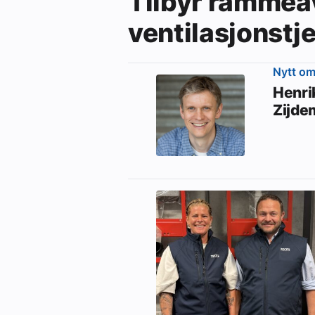
Tilbyr rammea
ventilasjonstj
Nytt o
Henrik
Zijde