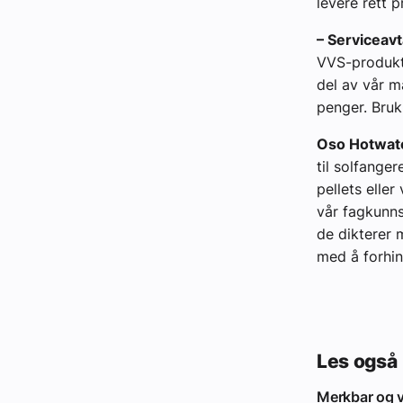
levere rett p
– Serviceav
VVS-produkte
del av vår m
penger. Bruk
Oso Hotwate
til solfanger
pellets elle
vår fagkunns
de dikterer 
med å forhi
Les også
Merkbar og v