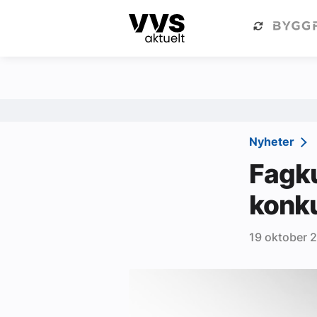
Kategorier
Om VVS Aktuelt
Kategorier
Sanitær
Nyheter
Ventilasjon
Fagk
Varme og energi
konku
Byggautomasjon
19 oktober 
Vann og avløp
Aktuelle prosjekter
Om VVS Aktuelt