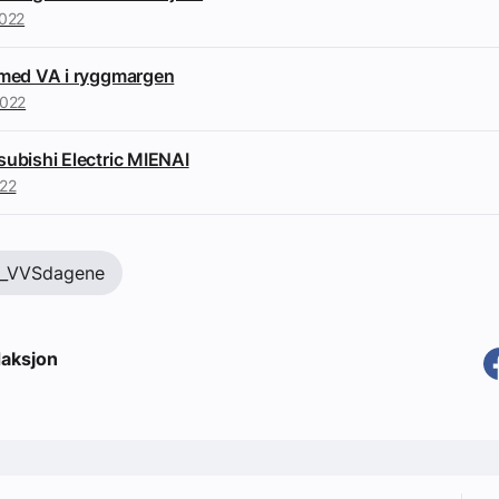
2022
 med VA i ryggmargen
2022
subishi Electric MIENAI
22
t_VVSdagene
aksjon