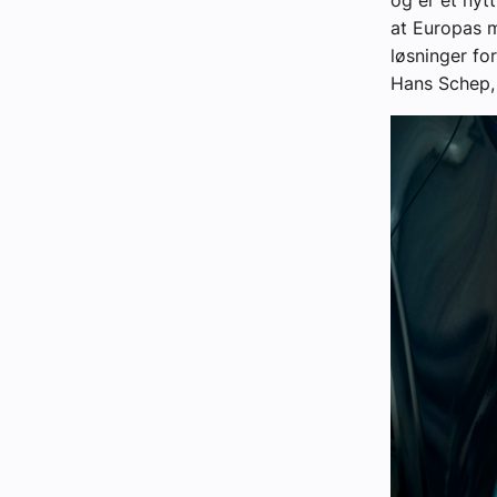
og er et nytt
at Europas me
løsninger for
Hans Schep, 