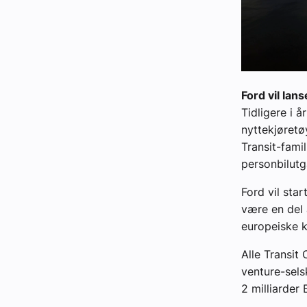
Ford vil lan
Tidligere i å
nyttekjøretøy
Transit-fami
personbilutg
Ford vil sta
være en del 
europeiske ku
Alle Transit
venture-sels
2 milliarder