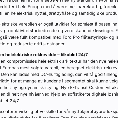
let fra bunnen av for å sette en helt ny standard i 1-tonns
bedrifter i hele Europa med å være mer bærekraftig, forenkl
il en helelektrisk nyttekjøretøyflåte og samtidig øke produk
lektriske varebilen er også utviklet for sømløst å passe inn
 produktivitetsforbedrende og verdiskapende løsninger. E
gså være fullt kompatibel med Ford Pro flåtestyrings- og l
stid og reduserte driftskostnader.
m helelektriske rekkevidde – tilkoblet 24/7
 en kompromissløs helelektrisk arkitektur har den nye helel
il Europas mest solgte varebil, en beregnet elektrisk rekke
. Den kan lades med DC-hurtiglading, den vil få god tilheng
iktig for at mange av kundene i segmentet skal kunne velge
n helt ny og dynamisk styling. Nye E-Transit Custom vil øk
en til helt nye nivåer ved hjelp av sofistikerte digitale løs
oblet 24/7.
esenterer virkelig et veiskille for vår nyttekjøretøyproduksj