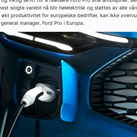
 og viktig skritt for å realisere Ford Pro sine ambisjoner. B
st solgte varebil nå blir helelektrisk og støttes av alle vå
 økt produktivitet for europeiske bedrifter, kan ikke overvu
general manager, Ford Pro i Europa.