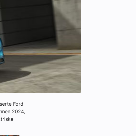
nserte Ford
 innen 2024,
triske