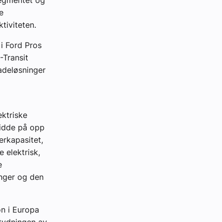
 segmentet og
e
tiviteten.
 i Ford Pros
-Transit
adeløsninger
ektriske
vidde på opp
erkapasitet,
 elektrisk,
e
ninger og den
on i Europa