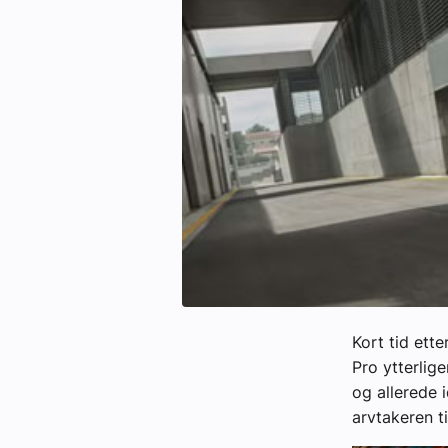
Kontakt oss:
Abonner på fagbladet Byggfakta N
Annonsere i VVS Aktuelt
Kontakt oss
Tips oss
eBlad
Kort tid ett
Pro ytterlige
og allerede 
arvtakeren t