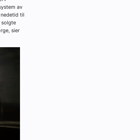
osystem av
nedetid til
 solgte
ge, sier