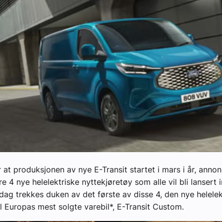
yheter
er at produksjonen av nye E-Transit startet i mars i år, anno
re 4 nye helelektriske nyttekjøretøy som alle vil bli lansert
idag trekkes duken av det første av disse 4, den nye helelek
il Europas mest solgte varebil*, E-Transit Custom.