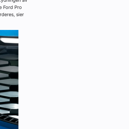
etydningen av
re Ford Pro
rderes, sier