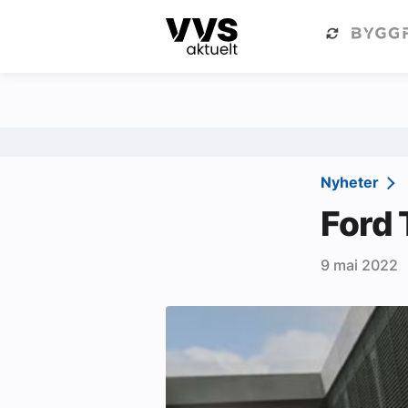
Kategorier
Om VVS Aktuelt
Kategorier
Sanitær
Nyheter
Ventilasjon
Ford 
Varme og energi
9 mai 2022
Byggautomasjon
Vann og avløp
Aktuelle prosjekter
Om VVS Aktuelt