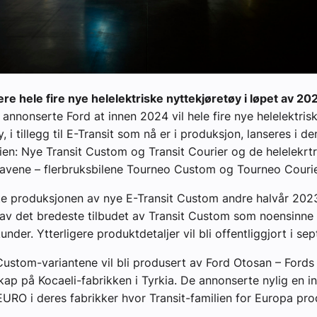
sere hele fire nye helelektriske nyttekjøretøy i løpet av 20
r annonserte Ford at innen 2024 vil hele fire nye helelektris
, i tillegg til E-Transit som nå er i produksjon, lanseres i d
lien: Nye Transit Custom og Transit Courier og de helelekrtr
avene – flerbruksbilene Tourneo Custom og Tourneo Courie
rte produksjonen av nye E-Transit Custom andre halvår 2023
av det bredeste tilbudet av Transit Custom som noensinne e
nder. Ytterligere produktdetaljer vil bli offentliggjort i sep
 Custom-variantene vil bli produsert av Ford Otosan – Fords 
kap på Kocaeli-fabrikken i Tyrkia. De annonserte nylig en i
 EURO i deres fabrikker hvor Transit-familien for Europa pro