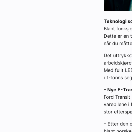
Teknologi so
Blant funks
Dette er en t
når du måtte
Det uttrykks
arbeidskjøret
Med fullt LE
i 1-tonns se
– Nye E-Tran
Ford Transit
varebilene i
stor etterspø
– Etter den 
blant norske