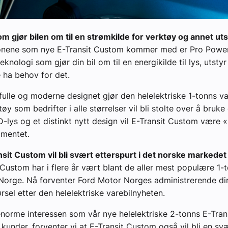
m gjør bilen om til en strømkilde for verktøy og annet uts
jonene som nye E-Transit Custom kommer med er Pro Powe
eknologi som gjør din bil om til en energikilde til lys, utsty
 ha behov for det.
fulle og moderne designet gjør den helelektriske 1-tonns var
øy som bedrifter i alle størrelser vil bli stolte over å bruke 
D-lys og et distinkt nytt design vil E-Transit Custom være
gmentet.
sit Custom vil bli svært etterspurt i det norske markedet
 Custom har i flere år vært blant de aller mest populære 1-
 Norge. Nå forventer Ford Motor Norges administrerende di
rsel etter den helelektriske varebilnyheten.
enorme interessen som vår nye helelektriske 2-tonns E-Tran
 kunder, forventer vi at E-Transit Custom også vil bli en sv