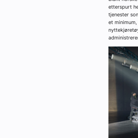
etterspurt h
tjenester so
et minimum, 
nyttekjøretø
administrere