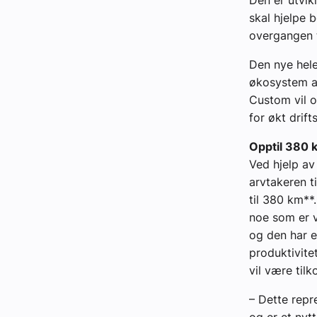
Den er utvik
skal hjelpe 
overgangen t
Den nye hele
økosystem av
Custom vil o
for økt drift
Opptil 380 k
Ved hjelp av
arvtakeren t
til 380 km**
noe som er v
og den har e
produktivitet
vil være tilk
– Dette repr