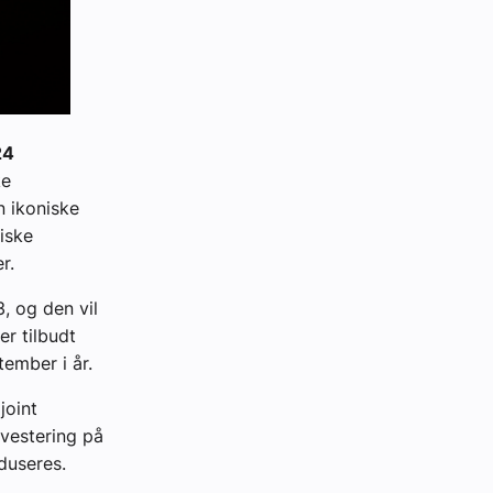
24
ke
en ikoniske
iske
r.
, og den vil
r tilbudt
tember i år.
joint
nvestering på
duseres.