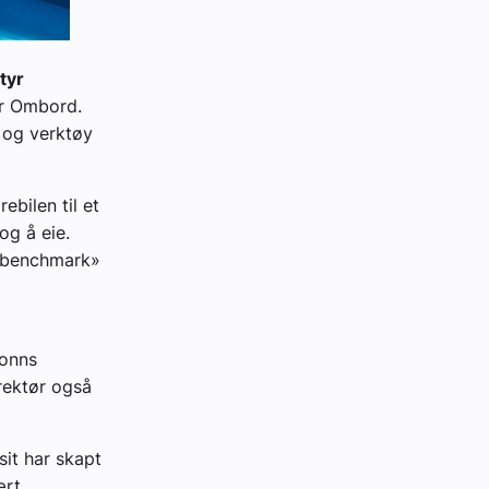
tyr
r Ombord.
r og verktøy
ebilen til et
og å eie.
 «benchmark»
tonns
rektør også
sit har skapt
ært