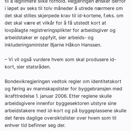
til å legitimere slike forhold. Regjeringen ønsker derfor
i løpet av seks til tolv måneder å utrede nærmere om
det skal stilles skjerpede krav til id-kortene, f.eks. om
det skal være et vilkår for å få utstedt kort at
lovpålagte registreringsplikter for arbeidsgiver og
arbeidstaker er oppfylt, sier arbeids- og
inkluderingsminister Bjarne Håkon Hanssen.
– Vi vil også vurdere hvem som skal produsere id-
kort, sier statsråden.
Bondevikregjeringen vedtok regler om identitetskort
og føring av mannskapslister for byggebransjen med
ikrafttredelse 1. januar 2006. Etter reglene skulle
arbeidsgivere innenfor byggesektoren utstyre sine
arbeidstakere med id-kort og på byggeplassene skulle
det føres daglige oversiktslister over hvem som til
enhver tid befinner seg der.