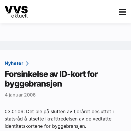
Kategorier
Om VVS Aktuelt
eBlad
Kategorier
Sanitær
Nyheter
Forsinkelse av ID-kort for
Ventilasjon
byggebransjen
Varme og energi
4 januar 2006
Byggautomasjon
Vann og avløp
03.01.06: Det ble på slutten av fjoråret besluttet i
statsråd å utsette ikrafttredelsen av de vedtatte
Aktuelle prosjekter
identitetskortene for byggebransjen.