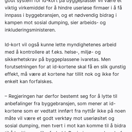
godt system for id-kort på byggeplasser vil være et
viktig virkemiddel for å hindre useriøse firmaer i å få
innpass i byggebransjen, og et nødvendig bidrag i
kampen mot sosial dumping, sier arbeids- og
inkluderingsministeren.
Id-kort vil også kunne lette myndighetenes arbeid
med å kontrollere at f.eks. helse-, miljø- og
sikkerhetskrav på byggeplassene ivaretas. Men
forutsetningen for at id-kortene skal få en slik gunstig
effekt, må være at kortene har tillit nok og ikke for
enkelt kan forfalskes.
– Regjeringen har derfor bestemt seg for å lytte til
anbefalinger fra byggebransjen, som mener at id-
kortene som er vedtatt innført fra nyttår ikke på noen
måte vil være et godt verktøy mot useriøsitet og
sosial dumping, men tvert i mot kan komme til å bidra