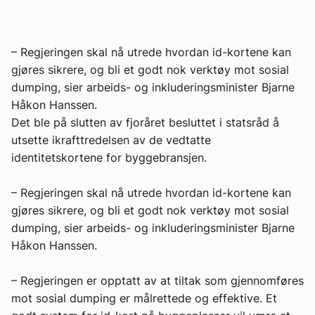
Om VVS Aktuelt
Kontakt oss:
– Regjeringen skal nå utrede hvordan id-kortene kan
gjøres sikrere, og bli et godt nok verktøy mot sosial
Abonner på fagbladet Byggfakta Nyheter
dumping, sier arbeids- og inkluderingsminister Bjarne
Håkon Hanssen.
Annonsere i VVS Aktuelt
Det ble på slutten av fjoråret besluttet i statsråd å
Kontakt oss
utsette ikrafttredelsen av de vedtatte
identitetskortene for byggebransjen.
Tips oss
– Regjeringen skal nå utrede hvordan id-kortene kan
eBlad
gjøres sikrere, og bli et godt nok verktøy mot sosial
dumping, sier arbeids- og inkluderingsminister Bjarne
Håkon Hanssen.
– Regjeringen er opptatt av at tiltak som gjennomføres
mot sosial dumping er målrettede og effektive. Et