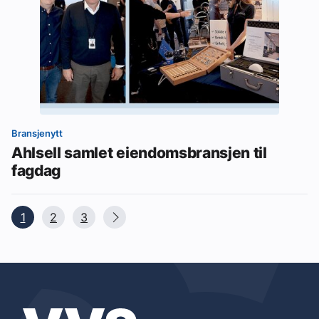
Bransjenytt
Ahlsell samlet eiendomsbransjen til
fagdag
1
2
3