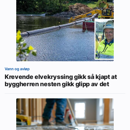
Vann og avløp
Krevende elvekryssing gikk så kjapt at
byggherren nesten gikk glipp av det