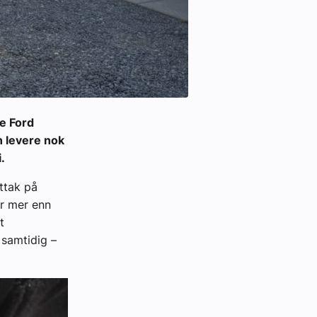
e Ford
n levere nok
.
ttak på
ar mer enn
t
 samtidig –