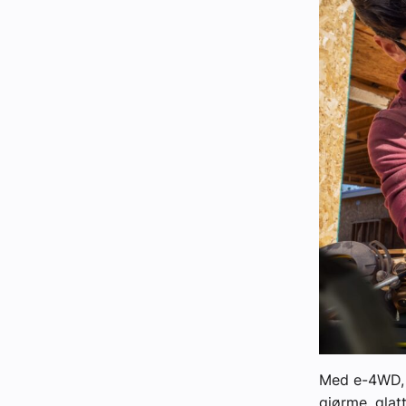
Med e-4WD, d
gjørme, glat