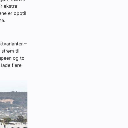
r ekstra
ene er opptil
ne.
ktvarianter –
strøm til
kupeen og to
 lade flere