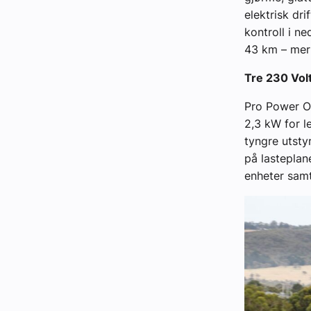
elektrisk dr
kontroll i n
43 km – mer 
Tre 230 Volt
Pro Power Om
2,3 kW for l
tyngre utsty
på lasteplane
enheter samti