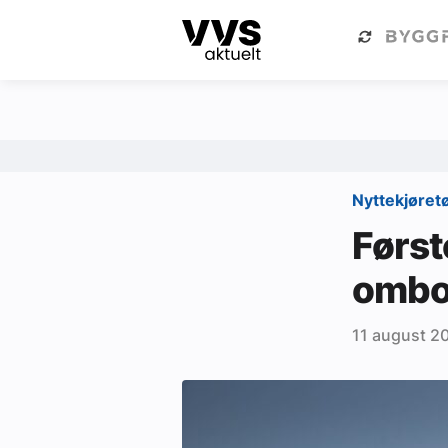
Kategorier
Om VVS Aktuelt
Kategorier
Sanitær
Nyttekjøret
Ventilasjon
Først
Varme og energi
ombo
Byggautomasjon
11 august 2
Vann og avløp
Aktuelle prosjekter
Om VVS Aktuelt