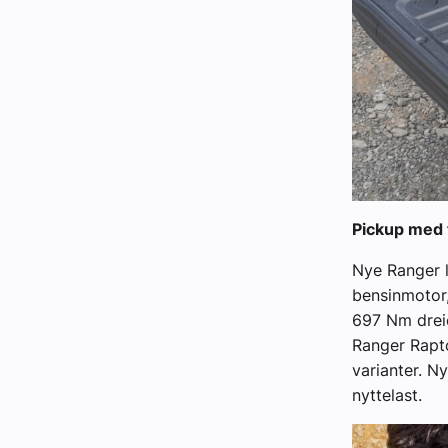
Pickup med t
Nye Ranger l
bensinmotor,
697 Nm drei
Ranger Rapto
varianter. N
nyttelast.