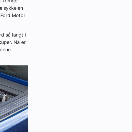
u trenger
 elsykkelen
i Ford Motor
d så langt i
kuper. Nå er
ndene