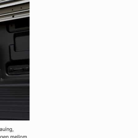
auing,
angen mellom