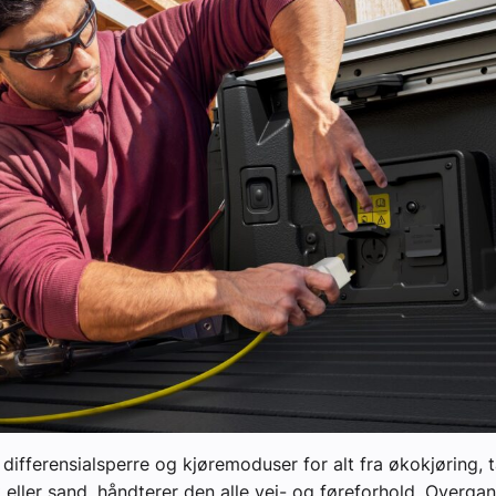
ifferensialsperre og kjøremoduser for alt fra økokjøring, t
t eller sand, håndterer den alle vei- og føreforhold. Overg