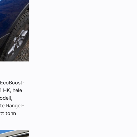
s EcoBoost-
1 HK, hele
dell,
ste Ranger-
tt tonn