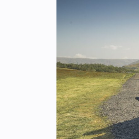
Kontakt oss:
Abonner på fagbladet Byggfakta N
Annonsere i VVS Aktuelt
Kontakt oss
Tips oss
eBlad