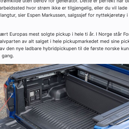
trømkilde uten behov for generator. Dette er perfekt når d
rbeidssted hvor strøm ikke er tilgjengelig, eller du vil lade
 langtur, sier Espen Markussen, salgssjef for nyttekjøretøy 
ært Europas mest solgte pickup i hele ti år. I Norge står For
halvparten av alt salget i hele pickupmarkedet med sine pic
av den nye ladbare hybridpickupen til de første norske ku
l gang.