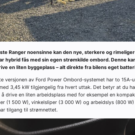
ste Ranger noensinne kan den nye, sterkere og rimeliger
ar hybrid fås med sin egen strømkilde ombord. Denne ka
rive en liten byggeplass – alt direkte fra bilens eget batteri
ste versjonen av Ford Power Ombord-systemet har to 15A-u
 med 3,45 kW tilgjengelig fra hvert uttak. Det betyr at du h
l å drive en liten arbeidsplass med for eksempel en kompak
r (1 500 W), vinkelsliper (3 000 W) og arbeidslys (800 W)
ar tilgang til strømnettet.