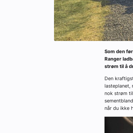
Som den før
Ranger ladb
strøm til å d
Den kraftig
lasteplanet,
nok strøm ti
sementblande
når du ikke h