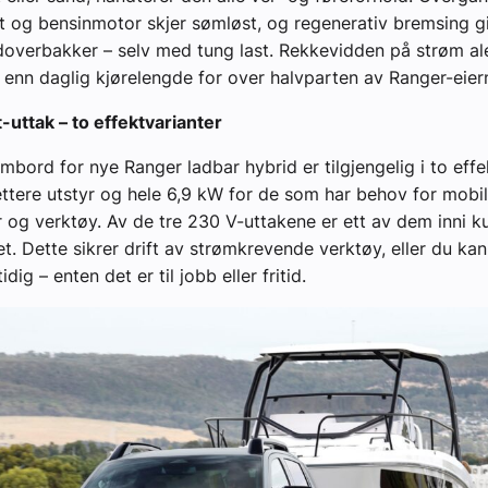
ift og bensinmotor skjer sømløst, og regenerativ bremsing gi
edoverbakker – selv med tung last. Rekkevidden på strøm al
enn daglig kjørelengde for over halvparten av Ranger-eier
-uttak – to effektvarianter
bord for nye Ranger ladbar hybrid er tilgjengelig i to effe
ettere utstyr og hele 6,9 kW for de som har behov for mobil 
r og verktøy. Av de tre 230 V-uttakene er ett av dem inni 
t. Dette sikrer drift av strømkrevende verktøy, eller du kan
dig – enten det er til jobb eller fritid.