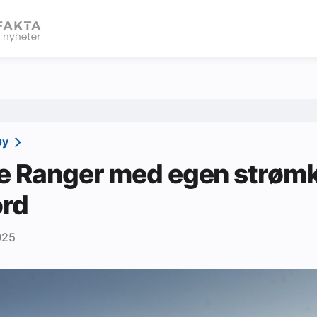
eBlad
øy
e Ranger med egen strømk
rd
025