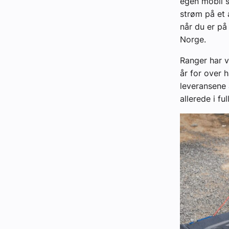
egen mobil s
strøm på et a
når du er på
Norge.
Ranger har v
år for over 
leveransene 
allerede i ful