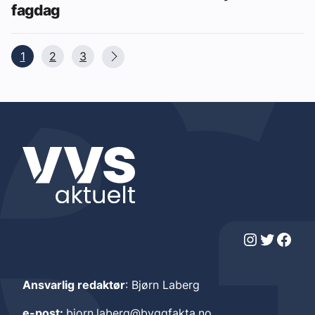
fagdag
1
2
3
Instagram
Twitter
Facebook
Ansvarlig redaktør
: Bjørn Laberg
e-post:
bjorn.laberg@byggfakta.no