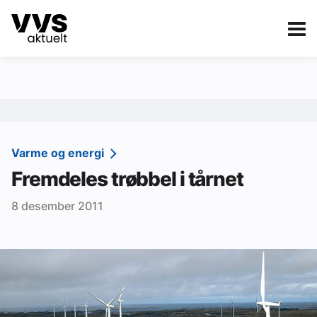
Kategorier
Om VVS Aktuelt
eBlad
Kategorier
Sanitær
Varme og energi
Fremdeles trøbbel i tårnet
Ventilasjon
8 desember 2011
Varme og energi
Byggautomasjon
Vann og avløp
Aktuelle prosjekter