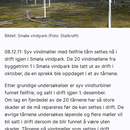
Om VVS Aktuelt
Kontakt oss:
Abonner på fagbladet Byggfakta Nyheter
Bildet: Smøla vindpark.(Foto: Statkraft)
Annonsere i VVS Aktuelt
08.12.11: Syv vindmøller med feilfrie tårn settes nå i
Kontakt oss
drift igjen i Smøla vindpark. De 20 vindmøllene fra
byggetrinn 1 i Smøla vindpark ble tatt ut av drift i
Tips oss
oktober, da en sprekk ble oppdaget i et av tårnene.
eBlad
Etter grundige undersøkelser er syv vindturbiner
funnet feilfrie, og satt i drift igjen 1. desember.
Om lag en fjerdedel av de 20 tårnene har så store
skader at de må repareres før de kan settes i drift. De
øvrige tårnene undersøkes løpende og flere møller vil
bli satt i drift dersom de blir funnet å være uten
skader. Tårnene på vindmøller som settes i drift