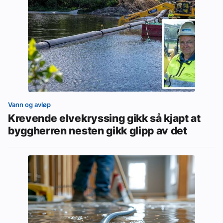
Vann og avløp
Krevende elvekryssing gikk så kjapt at
byggherren nesten gikk glipp av det