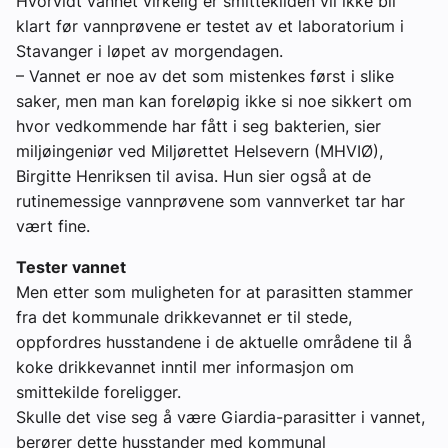
Hvorvidt vannet virkelig er smittekilden vil ikke bli
klart før vannprøvene er testet av et laboratorium i
Stavanger i løpet av morgendagen.
– Vannet er noe av det som mistenkes først i slike
saker, men man kan foreløpig ikke si noe sikkert om
hvor vedkommende har fått i seg bakterien, sier
miljøingeniør ved Miljørettet Helsevern (MHVIØ),
Birgitte Henriksen til avisa. Hun sier også at de
rutinemessige vannprøvene som vannverket tar har
vært fine.
Tester vannet
Men etter som muligheten for at parasitten stammer
fra det kommunale drikkevannet er til stede,
oppfordres husstandene i de aktuelle områdene til å
koke drikkevannet inntil mer informasjon om
smittekilde foreligger.
Skulle det vise seg å være Giardia-parasitter i vannet,
berører dette husstander med kommunal