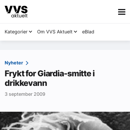
Kategorier
Om VVS Aktuelt
eBlad
Kategorier
Sanitær
Nyheter
Frykt for Giardia-smitte i
Ventilasjon
drikkevann
Varme og energi
3 september 2009
Byggautomasjon
Vann og avløp
Aktuelle prosjekter