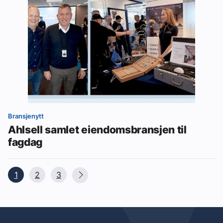
Bransjenytt
Ahlsell samlet eiendomsbransjen til
fagdag
1
2
3