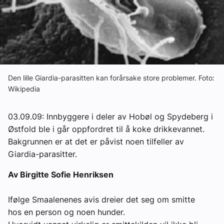
Om VVS Aktuelt
Kontakt oss:
Abonner på fagbladet Byggfakta Nyheter
Annonsere i VVS Aktuelt
Den lille Giardia-parasitten kan forårsake store problemer. Foto:
Wikipedia
Kontakt oss
03.09.09: Innbyggere i deler av Hobøl og Spydeberg i
Tips oss
Østfold ble i går oppfordret til å koke drikkevannet.
Bakgrunnen er at det er påvist noen tilfeller av
eBlad
Giardia-parasitter.
Av Birgitte Sofie Henriksen
Ifølge Smaalenenes avis dreier det seg om smitte
hos en person og noen hunder.