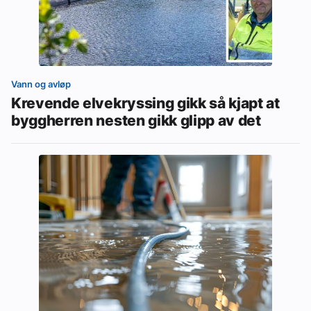
Vann og avløp
Krevende elvekryssing gikk så kjapt at
byggherren nesten gikk glipp av det