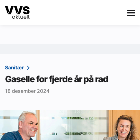
Kategorier
Om VVS Aktuelt
eBlad
Kategorier
Sanitær
Sanitær
Gaselle for fjerde år på rad
Ventilasjon
18 desember 2024
Varme og energi
Byggautomasjon
Vann og avløp
Aktuelle prosjekter