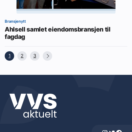
Bransjenytt
Ahlsell samlet eiendomsbransjen til
fagdag
1
2
3