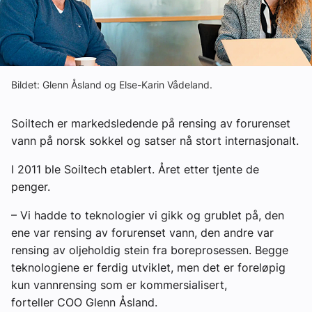
Om VVS Aktuelt
Kontakt oss:
Abonner på fagbladet Byggfakta Nyheter
Bildet: Glenn Åsland og Else-Karin Vådeland.
Annonsere i VVS Aktuelt
Soiltech er markedsledende på rensing av forurenset
Kontakt oss
vann på norsk sokkel og satser nå stort internasjonalt.
Tips oss
I 2011 ble Soiltech etablert. Året etter tjente de
penger.
eBlad
– Vi hadde to teknologier vi gikk og grublet på, den
ene var rensing av forurenset vann, den andre var
rensing av oljeholdig stein fra boreprosessen. Begge
teknologiene er ferdig utviklet, men det er foreløpig
kun vannrensing som er kommersialisert,
forteller COO Glenn Åsland.