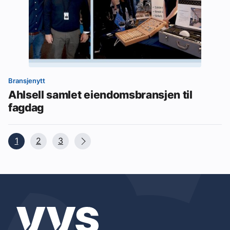
Bransjenytt
Ahlsell samlet eiendomsbransjen til
fagdag
1
2
3