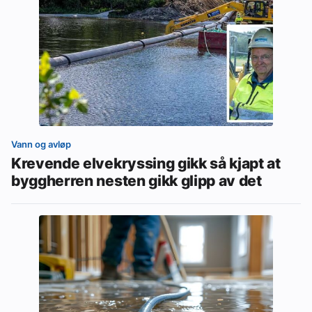
Vann og avløp
Krevende elvekryssing gikk så kjapt at
byggherren nesten gikk glipp av det