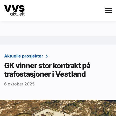
Kategorier
Om VVS Aktuelt
eBlad
Kategorier
Sanitær
Aktuelle prosjekter
GK vinner stor kontrakt på
Ventilasjon
trafostasjoner i Vest land
Varme og energi
6 oktober 2025
Byggautomasjon
Vann og avløp
Aktuelle prosjekter