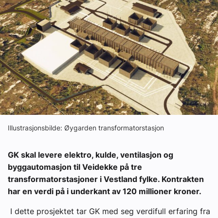
Om VVS Aktuelt
Kontakt oss:
Abonner på fagbladet Byggfakta Nyheter
Annonsere i VVS Aktuelt
Kontakt oss
Tips oss
Illustrasjonsbilde: Øygarden transformatorstasjon
eBlad
GK skal levere elektro, kulde, ventilasjon og
byggautomasjon til Veidekke på tre
transformatorstasjoner i Vestland fylke. Kontrakten
har en verdi på i underkant av 120 millioner kroner.
I dette prosjektet tar GK med seg verdifull erfaring fra