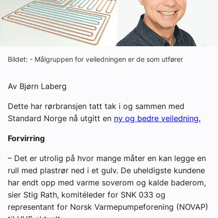
Om VVS Aktuelt
Kontakt oss:
Abonner på fagbladet Byggfakta Nyheter
Bildet: - Målgruppen for veiledningen er de som utfører
Annonsere i VVS Aktuelt
Av Bjørn Laberg
Kontakt oss
Dette har rørbransjen tatt tak i og sammen med
Tips oss
Standard Norge nå utgitt en
ny og bedre veiledning.
Forvirring
eBlad
– Det er utrolig på hvor mange måter en kan legge en
rull med plastrør ned i et gulv. De uheldigste kundene
har endt opp med varme soverom og kalde baderom,
sier Stig Rath, komitéleder for SNK 033 og
representant for Norsk Varmepumpeforening (NOVAP)