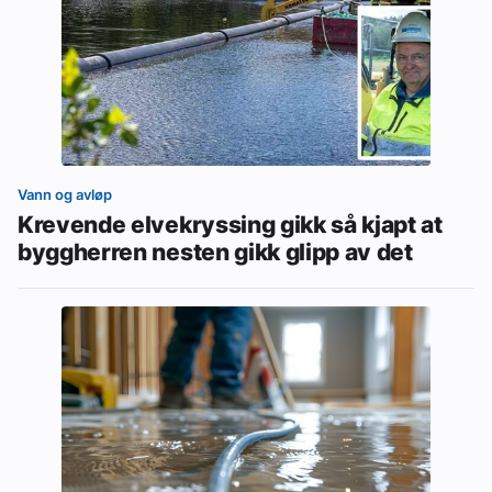
Vann og avløp
Krevende elvekryssing gikk så kjapt at
byggherren nesten gikk glipp av det