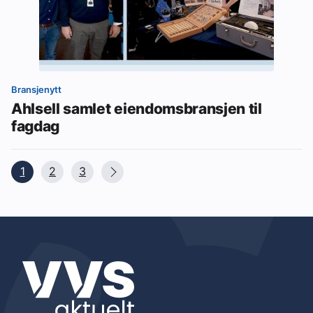
Bransjenytt
Ahlsell samlet eiendomsbransjen til
fagdag
1
2
3