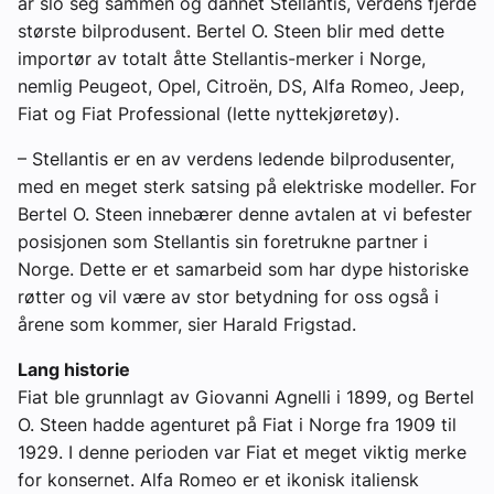
år slo seg sammen og dannet Stellantis, verdens fjerde
største bilprodusent. Bertel O. Steen blir med dette
importør av totalt åtte Stellantis-merker i Norge,
nemlig Peugeot, Opel, Citroën, DS, Alfa Romeo, Jeep,
Fiat og Fiat Professional (lette nyttekjøretøy).
– Stellantis er en av verdens ledende bilprodusenter,
med en meget sterk satsing på elektriske modeller. For
Bertel O. Steen innebærer denne avtalen at vi befester
posisjonen som Stellantis sin foretrukne partner i
Norge. Dette er et samarbeid som har dype historiske
røtter og vil være av stor betydning for oss også i
årene som kommer, sier Harald Frigstad.
Lang historie
Fiat ble grunnlagt av Giovanni Agnelli i 1899, og Bertel
O. Steen hadde agenturet på Fiat i Norge fra 1909 til
1929. I denne perioden var Fiat et meget viktig merke
for konsernet. Alfa Romeo er et ikonisk italiensk