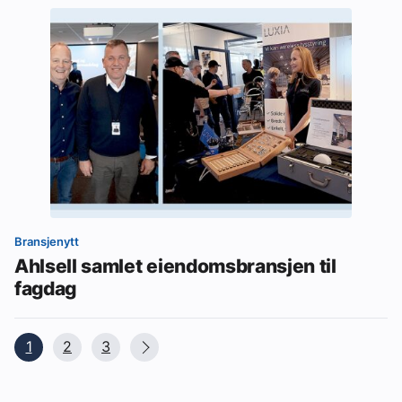
Bransjenytt
Ahlsell samlet eiendomsbransjen til
fagdag
1
2
3