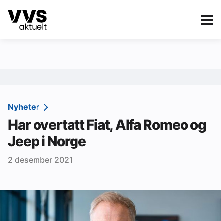
Kategorier
Om VVS Aktuelt
eBlad
Kategorier
Sanitær
Nyheter
Har overtatt Fiat, Alfa Romeo og
Ventilasjon
Jeep i Norge
Varme og energi
2 desember 2021
Byggautomasjon
Vann og avløp
Aktuelle prosjekter