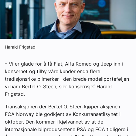
Om VVS Aktuelt
Kontakt oss:
Abonner på fagbladet Byggfakta Nyheter
Annonsere i VVS Aktuelt
Harald Frigstad
Kontakt oss
– Vi er glade for å få Fiat, Alfa Romeo og Jeep inn i
Tips oss
konsernet og tilby våre kunder enda flere
tradisjonsrike bilmerker i den brede modellporteføljen
vi har i Bertel O. Steen, sier konsernsjef Harald
eBlad
Frigstad.
Transaksjonen der Bertel O. Steen kjøper aksjene i
FCA Norway ble godkjent av Konkurransetilsynet i
oktober. Den kommer i kjølvannet av at de
internasjonale bilprodusentene PSA og FCA tidligere i