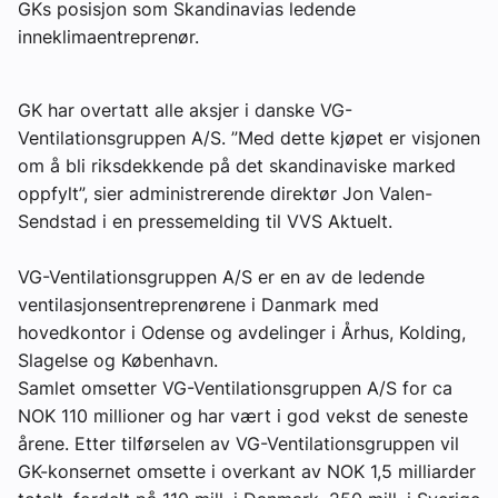
GKs posisjon som Skandinavias ledende
Om VVS Aktuelt
inneklimaentreprenør.
Kontakt oss:
GK har overtatt alle aksjer i danske VG-
Abonner på fagbladet Byggfakta Nyheter
Ventilationsgruppen A/S. ”Med dette kjøpet er visjonen
om å bli riksdekkende på det skandinaviske marked
Annonsere i VVS Aktuelt
oppfylt”, sier administrerende direktør Jon Valen-
Kontakt oss
Sendstad i en pressemelding til VVS Aktuelt.
Tips oss
VG-Ventilationsgruppen A/S er en av de ledende
ventilasjonsentreprenørene i Danmark med
eBlad
hovedkontor i Odense og avdelinger i Århus, Kolding,
Slagelse og København.
Samlet omsetter VG-Ventilationsgruppen A/S for ca
NOK 110 millioner og har vært i god vekst de seneste
årene. Etter tilførselen av VG-Ventilationsgruppen vil
GK-konsernet omsette i overkant av NOK 1,5 milliarder