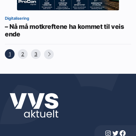
Digitalisering
– Nå må motkreftene ha kommet til veis
ende
1
2
3
Instagram
Twitter
Facebook