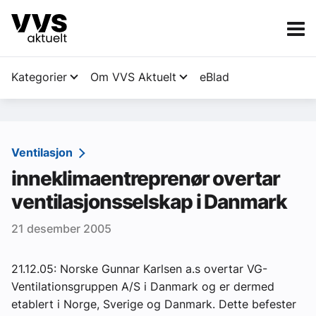
Kategorier
Om VVS Aktuelt
eBlad
Kategorier
Sanitær
Ventilasjon
inneklimaentreprenør overtar
Ventilasjon
ventilasjonsselskap i Danmark
Varme og energi
21 desember 2005
Byggautomasjon
Vann og avløp
21.12.05: Norske Gunnar Karlsen a.s overtar VG-
Ventilationsgruppen A/S i Danmark og er dermed
Aktuelle prosjekter
etablert i Norge, Sverige og Danmark. Dette befester