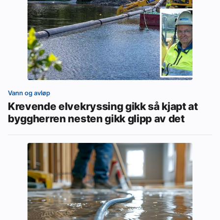
Vann og avløp
Krevende elvekryssing gikk så kjapt at
byggherren nesten gikk glipp av det