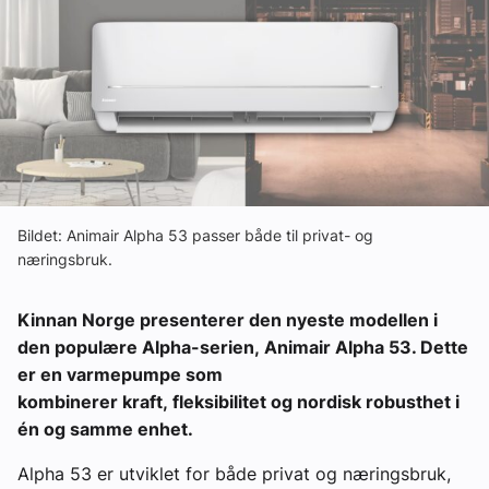
Om VVS Aktuelt
Kontakt oss:
Abonner på fagbladet Byggfakta Nyheter
Annonsere i VVS Aktuelt
Kontakt oss
Bildet: Animair Alpha 53 passer både til privat- og
Tips oss
næringsbruk.
eBlad
Kinnan Norge presenterer den nyeste modellen i
den populære Alpha-serien, Animair Alpha 53. Dette
er en varmepumpe som
kombinerer kraft, fleksibilitet og nordisk robusthet i
én og samme enhet.
Alpha 53 er utviklet for både privat og næringsbruk,