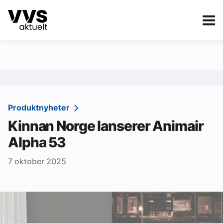
Kategorier
Om VVS Aktuelt
eBlad
Kategorier
Sanitær
Produktnyheter
Kinnan Norge lanserer Animair
Ventilasjon
Alpha 53
Varme og energi
7 oktober 2025
Byggautomasjon
Vann og avløp
Aktuelle prosjekter