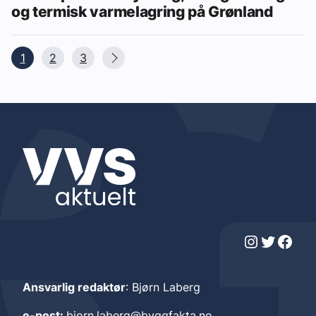
og termisk varmelagring på Grønland
1
2
3
Instagram
Twitter
Facebook
Ansvarlig redaktør
: Bjørn Laberg
e-post:
bjorn.laberg@byggfakta.no