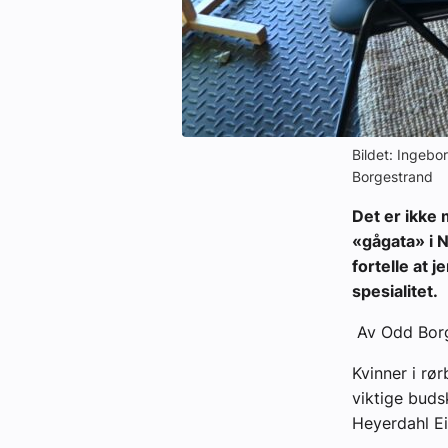
Bildet: Ingebo
Borgestrand
Det er ikke 
«gågata» i 
fortelle at 
spesialitet.
Av Odd Bor
Kvinner i rø
viktige buds
Heyerdahl Ei