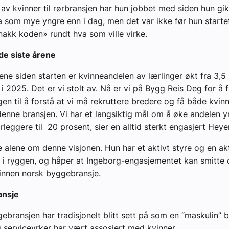
 av kvinner til rørbransjen har hun jobbet med siden hun gi
ja som mye yngre enn i dag, men det var ikke før hun starte
akk koden» rundt hva som ville virke.
de siste årene
ene siden starten er kvinneandelen av lærlinger økt fra 3,5 
i 2025. Det er vi stolt av. Nå er vi på Bygg Reis Deg for å 
n til å forstå at vi må rekruttere bredere og få både kvi
i denne bransjen. Vi har et langsiktig mål om å øke andelen 
rleggere til 20 prosent, sier en alltid sterkt engasjert Heye
e alene om denne visjonen. Hun har et aktivt styre og en ak
 i ryggen, og håper at Ingeborg-engasjementet kan smitte o
innen norsk byggebransje.
ansje
ebransjen har tradisjonelt blitt sett på som en “maskulin” 
serviceyrker har vært assosiert med kvinner.