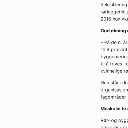
Rekruttering
rørleggerlin
2016 hun «kn
God økning 
– På de ni år
10,9 prosent 
byggenæringe
til å trives 
kvinnelige rø
Hun står ikk
organisasjon
fagområder 
Maskulin br
Rør- og bygg
omsorgs- og 