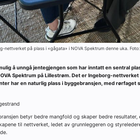
rg-nettverket på plass i «gågata» i NOVA Spektrum denne uka. Foto
mulig å unngå jentegjengen som har inntatt en sentral plas
NOVA Spektrum på Lillestrøm. Det er Ingeborg-nettverket 
jenter har en naturlig plass i byggebransjen, med rørfaget 
gestrand
rbransjen betyr bedre mangfold og skaper bedre resultater, 
kapene til nettverket, ledet av grunnleggeren og styreledere
de.