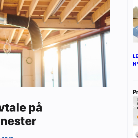
L
N
P
vtale på
enester
m navn