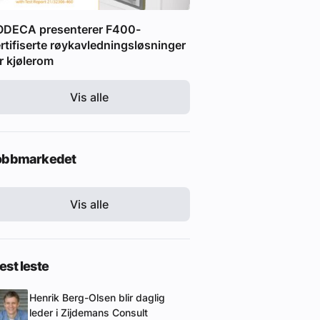
ODECA presenterer F400-
rtifiserte røykavledningsløsninger
r kjølerom
Vis alle
obbmarkedet
Vis alle
st leste
Henrik Berg-Olsen blir daglig
leder i Zijdemans Consult