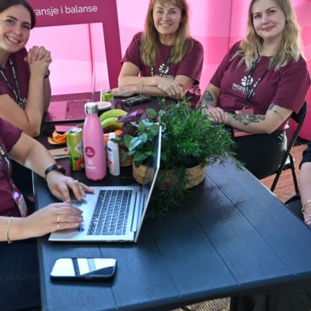
yheter