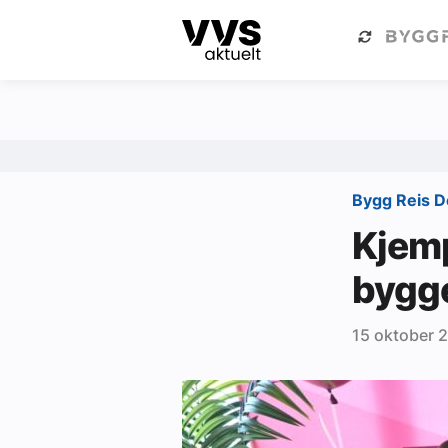
Kategorier
Om VVS Aktuelt
Kategorier
Sanitær
Bygg Reis 
Ventilasjon
Kjempe
Varme og energi
bygg
Byggautomasjon
15 oktober 
Vann og avløp
Aktuelle prosjekter
Om VVS Aktuelt