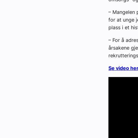
– Mangelen p
for at unge j
plass i et h
– For å adre
årsakene gje
rekruttering
Se video her