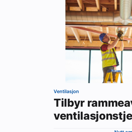
Ventilasjon
Tilbyr rammea
ventilasjonstj
Nytt o