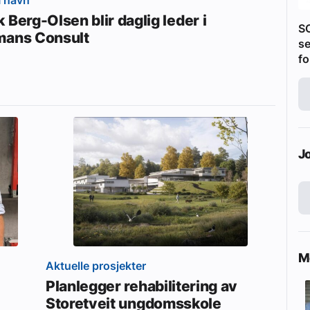
 Berg-Olsen blir daglig leder i
S
mans Consult
se
fo
J
Me
Aktuelle prosjekter
Planlegger rehabilitering av
Storetveit ungdomsskole