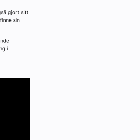
så gjort sitt
 finne sin
ende
ng i