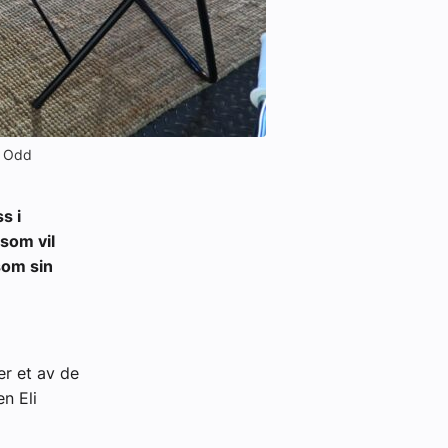
: Odd
s i
som vil
som sin
er et av de
n Eli