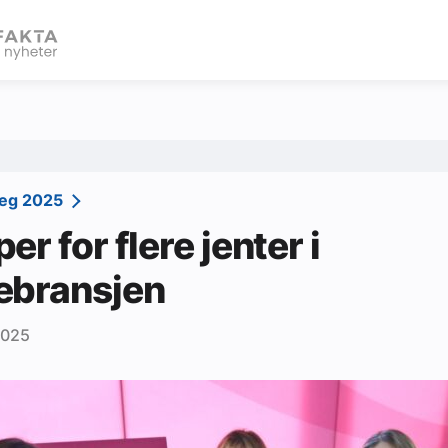
eBlad
Deg 2025
r for flere jenter i
ebransjen
2025