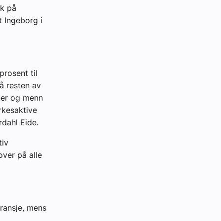
kk på
t Ingeborg i
prosent til
få resten av
nner og menn
yrkesaktive
rdahl Eide.
tiv
ver på alle
bransje, mens