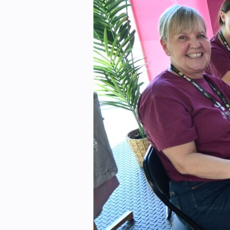
Kontakt oss:
Abonner på fagbladet Byggfakta N
Annonsere i VVS Aktuelt
Kontakt oss
Tips oss
eBlad