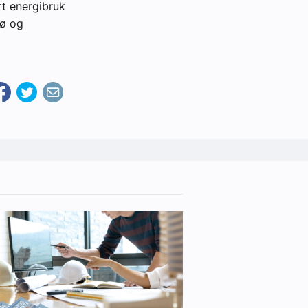
rt energibruk
jø og