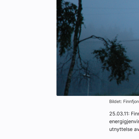
Kontakt oss:
Abonner på fagbladet Byggfakta N
Annonsere i VVS Aktuelt
Kontakt oss
Tips oss
eBlad
Bildet: Finnfjo
25.03.11: Fi
energigjenvi
utnyttelse a