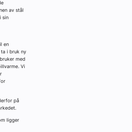
de
nen av stål
 sin
il en
ta i bruk ny
gibruker med
illvarme. Vi
r
for
derfor på
rkedet.
om ligger