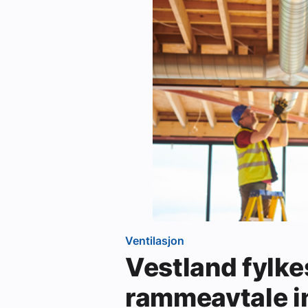
Ventilasjon
Vestland fylk
rammeavtale i