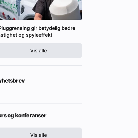
Pluggrensing gir betydelig bedre
stighet og spyleeffekt
Vis alle
yhetsbrev
urs og konferanser
Vis alle