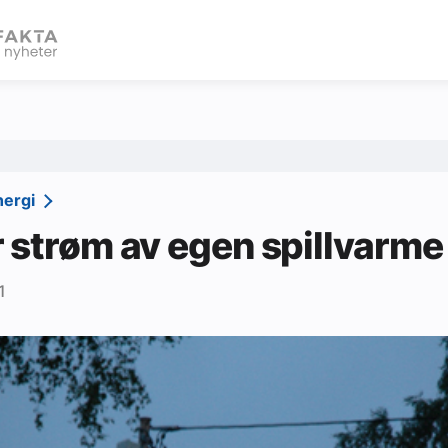
eBlad
nergi
 strøm av egen spillvarme
1