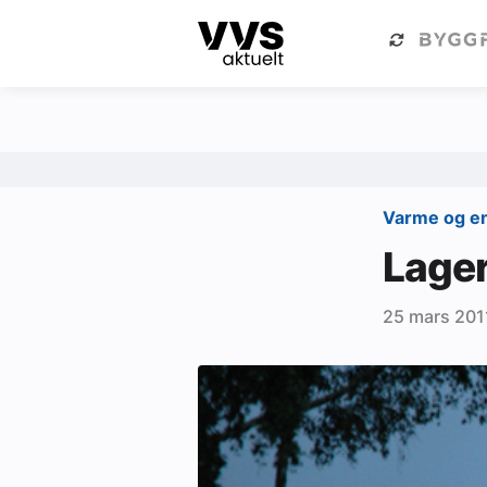
Kategorier
Om VVS Aktuelt
Kategorier
Sanitær
Varme og e
Ventilasjon
Lager
Varme og energi
25 mars 201
Byggautomasjon
Vann og avløp
Aktuelle prosjekter
Om VVS Aktuelt