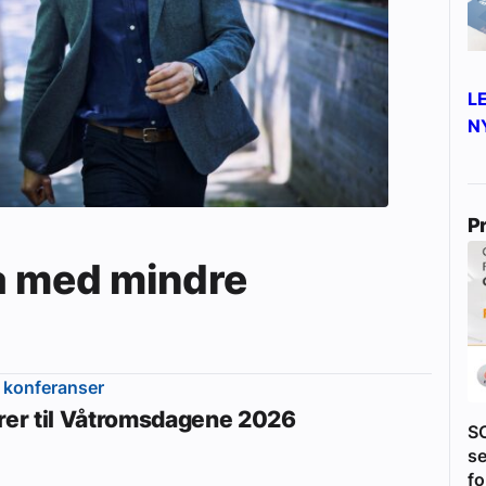
L
N
P
a med mindre
 konferanser
erer til Våtromsdagene 2026
S
se
fo