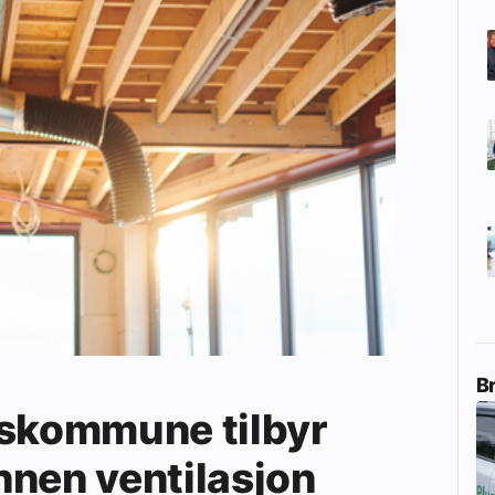
B
eskommune tilbyr
nnen ventilasjon