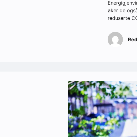
Energigjenvi
øker de også
reduserte C
Red