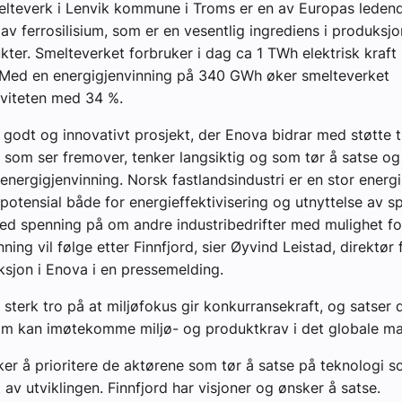
elteverk i Lenvik kommune i Troms er en av Europas leden
av ferrosilisium, som er en vesentlig ingrediens i produksjo
kter. Smelteverket forbruker i dag ca 1 TWh elektrisk kraft i
 Med en energigjenvinning på 340 GWh øker smelteverket
iviteten med 34 %.
t godt og innovativt prosjekt, der Enova bidrar med støtte t
r som ser fremover, tenker langsiktig og som tør å satse og 
energigjenvinning. Norsk fastlandsindustri er en stor ener
 potensial både for energieffektivisering og utnyttelse av sp
ed spenning på om andre industribedrifter med mulighet fo
ning vil følge etter Finnfjord, sier Øyvind Leistad, direktør 
sjon i Enova i en pressemelding.
r sterk tro på at miljøfokus gir konkurransekraft, og satser 
om kan imøtekomme miljø- og produktkrav i det globale ma
er å prioritere de aktørene som tør å satse på teknologi s
t av utviklingen. Finnfjord har visjoner og ønsker å satse.