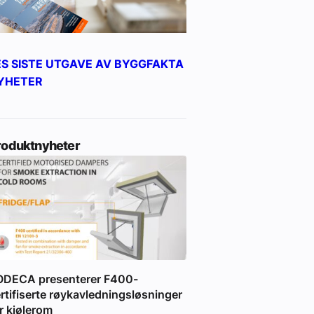
ES SISTE UTGAVE AV BYGGFAKTA
YHETER
roduktnyheter
ODECA presenterer F400-
rtifiserte røykavledningsløsninger
r kjølerom