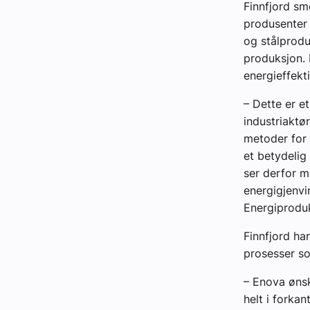
Finnfjord sm
produsenter 
og stålprodu
produksjon.
energieffekt
– Dette er e
industriaktø
metoder for 
et betydelig
ser derfor m
energigjenvin
Energiproduk
Finnfjord ha
prosesser s
– Enova ønsk
helt i forkan