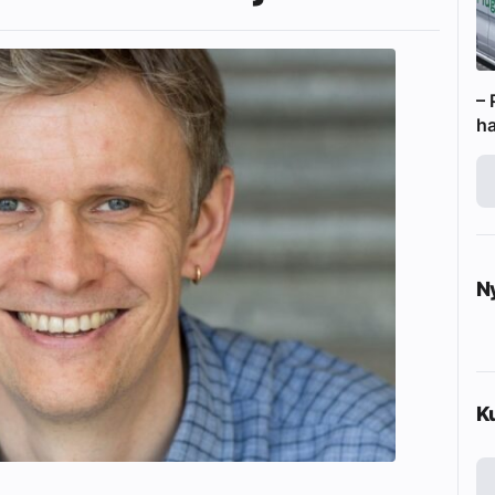
– 
ha
N
K