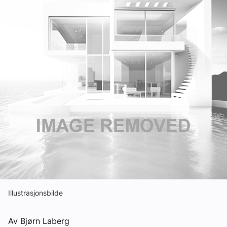
Om VVS Aktuelt
Kontakt oss:
Abonner på fagbladet Byggfakta Nyheter
Annonsere i VVS Aktuelt
Kontakt oss
Tips oss
eBlad
Illustrasjonsbilde
Av Bjørn Laberg