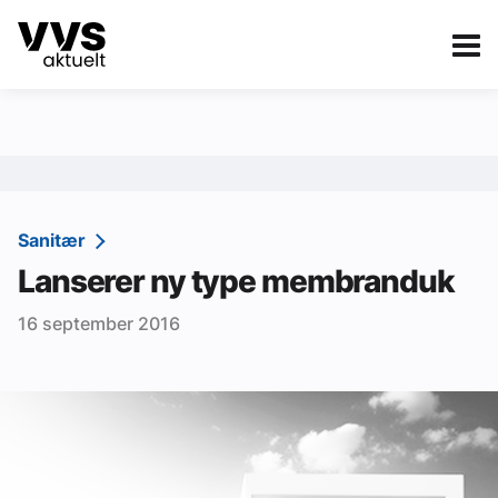
Kategorier
Om VVS Aktuelt
eBlad
Kategorier
Sanitær
Sanitær
Lanserer ny type membranduk
Ventilasjon
16 september 2016
Varme og energi
Byggautomasjon
Vann og avløp
Aktuelle prosjekter