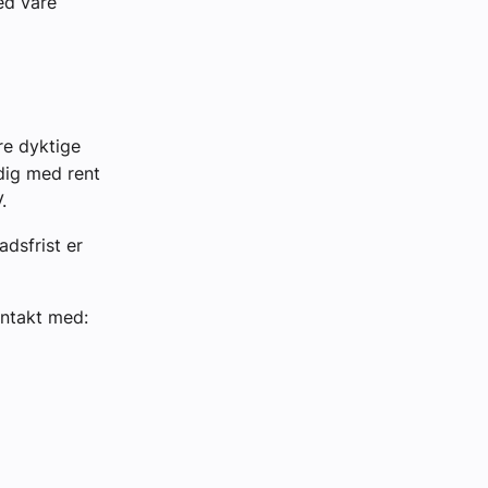
ed våre
re dyktige
ndig med rent
.
adsfrist er
ontakt med: