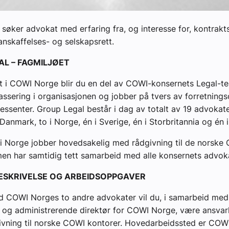
øker advokat med erfaring fra, og interesse for, kontrakts
 anskaffelses- og selskapsrett.
AL – FAGMILJØET
 i COWI Norge blir du en del av COWI-konsernets Legal-t
lassering i organisasjonen og jobber på tvers av forretning
ressenter. Group Legal består i dag av totalt av 19 advokat
 Danmark, to i Norge, én i Sverige, én i Storbritannia og én 
i Norge jobber hovedsakelig med rådgivning til de norske
men har samtidig tett samarbeid med alle konsernets adv
BESKRIVELSE OG ARBEIDSOPPGAVER
COWI Norges to andre advokater vil du, i samarbeid med
ef og administrerende direktør for COWI Norge, være ansvarl
givning til norske COWI kontorer. Hovedarbeidssted er COW