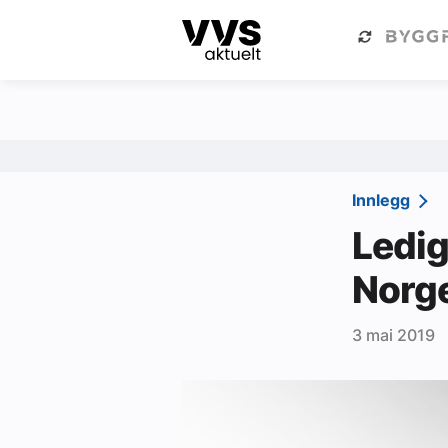
Kategorier
Om VVS Aktuelt
Kategorier
Sanitær
Innlegg
Ventilasjon
Ledig
Varme og energi
Norg
Byggautomasjon
3 mai 2019
Vann og avløp
Aktuelle prosjekter
Om VVS Aktuelt