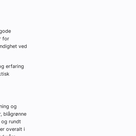
 gode
r for
endighet ved
og erfaring
ktisk
ning og
r, blågrønne
 og rundt
er overalt i