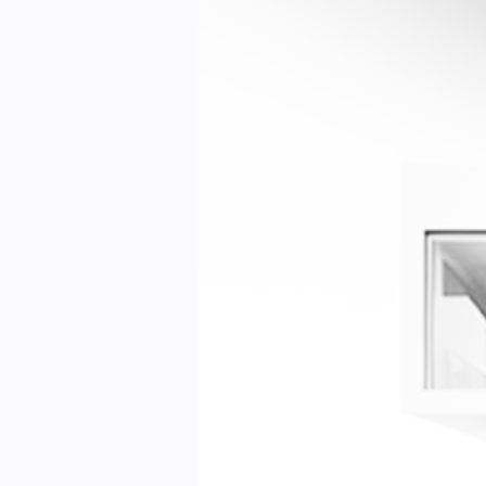
Kontakt oss:
Abonner på fagbladet Byggfakta N
Annonsere i VVS Aktuelt
Kontakt oss
Tips oss
eBlad