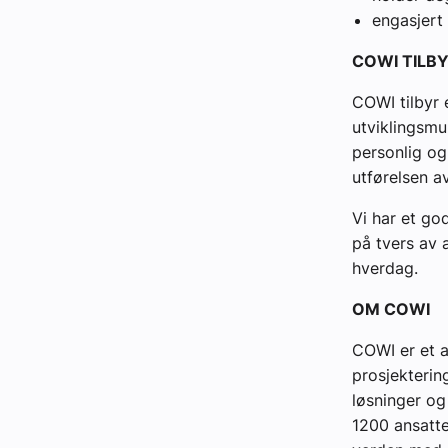
engasjert
COWI TILB
COWI tilbyr
utviklingsmu
personlig og
utførelsen a
Vi har et go
på tvers av 
hverdag.
OM COWI
COWI er et a
prosjekterin
løsninger og
1200 ansatte