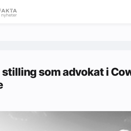
eBlad
 stilling som advokat i Co
e