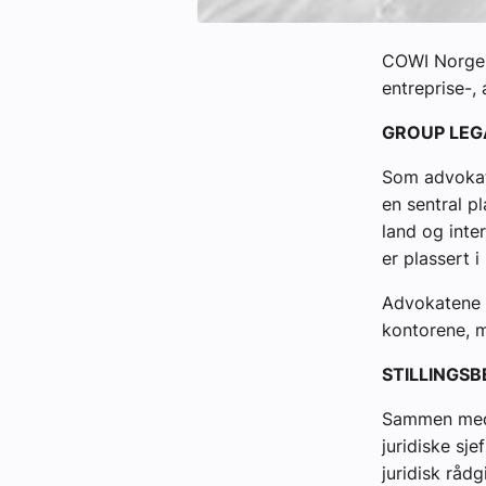
COWI Norge s
entreprise-,
GROUP LEG
Som advokat
en sentral p
land og inte
er plassert i
Advokatene 
kontorene, 
STILLINGS
Sammen med 
juridiske sj
juridisk råd