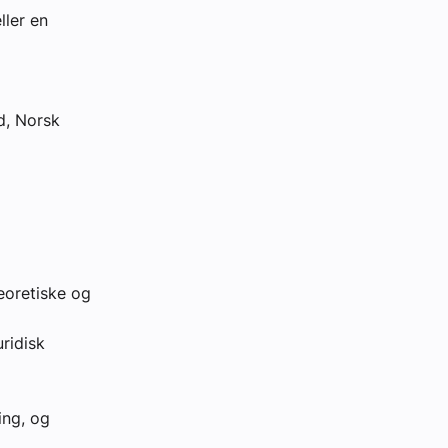
ller en
d, Norsk
eoretiske og
ridisk
ing, og