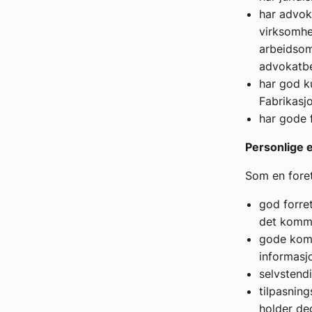
har advok
virksomhet
arbeidsom
advokatbe
har god k
Fabrikasjo
har gode f
Personlige 
Som en foret
god forre
det komme
gode komm
informasj
selvstend
tilpasning
holder de