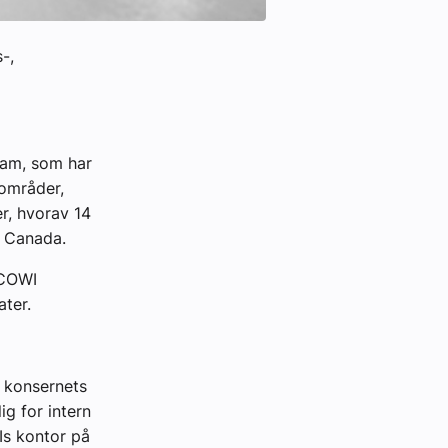
-,
eam, som har
sområder,
er, hvorav 14
i Canada.
 COWI
okater.
 konsernets
ig for intern
Is kontor på