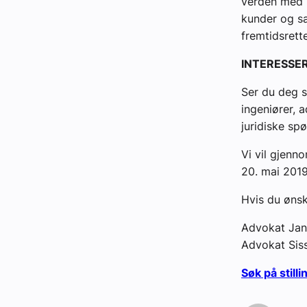
verden med 
kunder og sa
fremtidsrett
INTERESSE
Ser du deg 
ingeniører, 
juridiske sp
Vi vil gjenno
20. mai 2019
Hvis du ønsk
Advokat Jan 
Advokat Siss
Søk på still