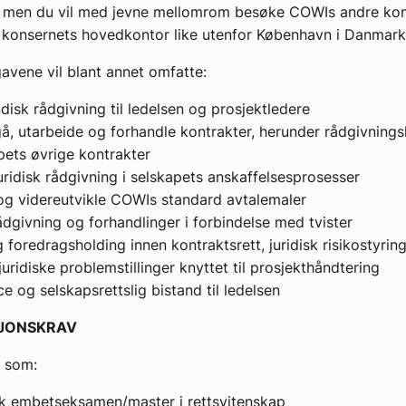
o, men du vil med jevne mellomrom besøke COWIs andre kon
 konsernets hovedkontor like utenfor København i Danmark
vene vil blant annet omfatte:
idisk rådgivning til ledelsen og prosjektledere
, utarbeide og forhandle kontrakter, herunder rådgivnings
pets øvrige kontrakter
uridisk rådgivning i selskapets anskaffelsesprosesser
og videreutvikle COWIs standard avtalemaler
ådgivning og forhandlinger i forbindelse med tvister
 foredragsholding innen kontraktsrett, juridisk risikostyrin
juridiske problemstillinger knyttet til prosjekthåndtering
 og selskapsrettslig bistand til ledelsen
SJONSKRAV
g som:
isk embetseksamen/master i rettsvitenskap