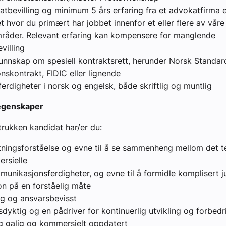
atbevilling og minimum 5 års erfaring fra et advokatfirma e
 hvor du primært har jobbet innenfor et eller flere av våre
råder. Relevant erfaring kan kompensere for manglende
villing
unnskap om spesiell kontraktsrett, herunder Norsk Standar
nskontrakt, FIDIC eller lignende
erdigheter i norsk og engelsk, både skriftlig og muntlig
egenskaper
rukken kandidat har/er du:
tningsforståelse og evne til å se sammenheng mellom det t
rsielle
unikasjonsferdigheter, og evne til å formidle komplisert ju
on på en forståelig måte
ig og ansvarsbevisst
sdyktig og en pådriver for kontinuerlig utvikling og forbedr
g galig og kommersielt oppdatert