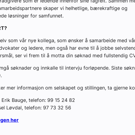
rådgivere som er ledende innenfor sine fagfelt. Sammen m
marbeidspartnere skaper vi helhetlige, bærekraftige og
ede løsninger for samfunnet.
RT?
selv som vår nye kollega, som ønsker å samarbeide med vå
advokater og ledere, men også har evne til å jobbe selvste
ørsmål, ser vi frem til å motta din søknad med fullstendig CV
mgå søknader og innkalle til intervju forløpende. Siste søkn
.
er mer informasjon om selskapet og stillingen, ta gjerne k
Erik Bauge, telefon: 99 15 24 82
el Løvdal, telefon: 97 73 32 56
ingen her