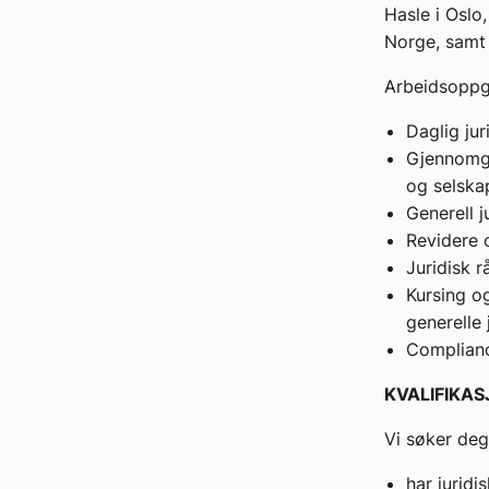
Hasle i Osl
Norge, samt
Arbeidsoppga
Daglig jur
Gjennomgå
og selska
Generell j
Revidere 
Juridisk r
Kursing og
generelle 
Compliance
KVALIFIKA
Vi søker de
har jurid