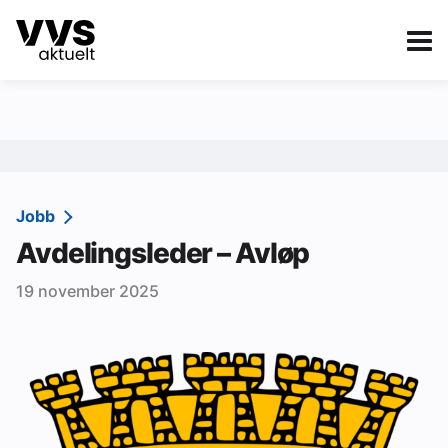
Kategorier
Om VVS Aktuelt
eBlad
Kategorier
Sanitær
Jobb
Avdelingsleder – Avløp
Ventilasjon
19 november 2025
Varme og energi
Byggautomasjon
Vann og avløp
Aktuelle prosjekter