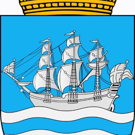
Om VVS Aktuelt
Kontakt oss:
Abonner på fagbladet Byggfakta Nyheter
Annonsere i VVS Aktuelt
Kontakt oss
Tips oss
eBlad