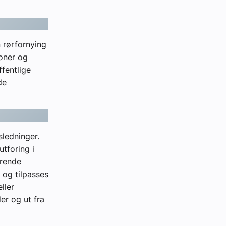
n rørfornying
oner og
ffentlige
de
sledninger.
utforing i
arende
 og tilpasses
ller
er og ut fra