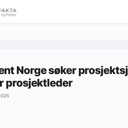
eBlad
nt Norge søker prosjektsj
r prosjektleder
2025