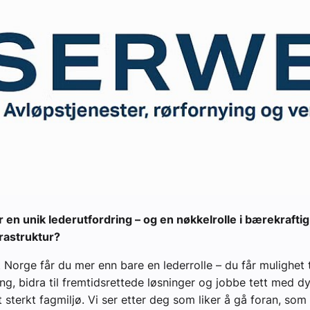
yheter
or en unik lederutfordring – og en nøkkelrolle i bærekrafti
frastruktur?
Norge får du mer enn bare en lederrolle – du får mulighet t
ing, bidra til fremtidsrettede løsninger og jobbe tett med d
t sterkt fagmiljø. Vi ser etter deg som liker å gå foran, som