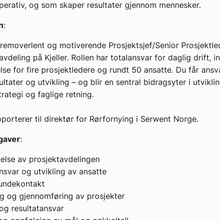
perativ, og som skaper resultater gjennom mennesker.
n
:
fremoverlent og motiverende Prosjektsjef/Senior Prosjektled
vdeling på Kjeller. Rollen har totalansvar for daglig drift, i
lse for fire prosjektledere og rundt 50 ansatte. Du får ansv
ultater og utvikling – og blir en sentral bidragsyter i utvikli
rategi og faglige retning.
pporterer til direktør for Rørfornying i Serwent Norge.
gaver
:
delse av prosjektavdelingen
nsvar og utvikling av ansatte
undekontakt
g og gjennomføring av prosjekter
 og resultatansvar