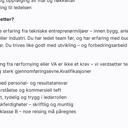
 og oppfølging av mål og nøkkeltall
ng til ledelsen
 etter?
e erfaring fra tekniske entreprenørmiljøer – innen bygg, anl
ller industri. Du har ledet team før, og har erfaring med bu
ar. Du trives like godt med utvikling – og forbedringsarbei
ng fra rørfornying eller VA er ikke et krav – vi verdsetter t
g sterk gjennomføringsevne.Kvalifikasjoner
med personal- og resultatansvar
orståelse og kommersiell teft
t, tydelig og trygg i lederrollen
ferdigheter – skriftlig og muntlig
 klasse B – noe reising må påregnes