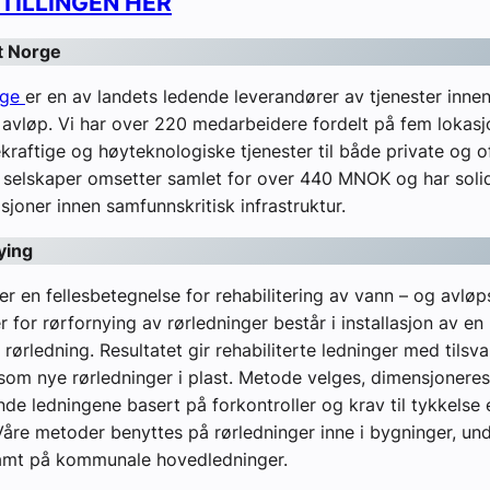
STILLINGEN HER
 Norge
rge
er en av landets ledende leverandører av tjenester inne
avløp. Vi har over 220 medarbeidere fordelt på fem lokasj
kraftige og høyteknologiske tjenester til både private og o
 selskaper omsetter samlet for over 440 MNOK og har soli
joner innen samfunnskritisk infrastruktur.
ying
er en fellesbetegnelse for rehabilitering av vann – og avløp
for rørfornying av rørledninger består i installasjon av en 
 rørledning. Resultatet gir rehabiliterte ledninger med tilsv
om nye rørledninger i plast. Metode velges, dimensjoneres
nde ledningene basert på forkontroller og krav til tykkelse e
 Våre metoder benyttes på rørledninger inne i bygninger, und
amt på kommunale hovedledninger.