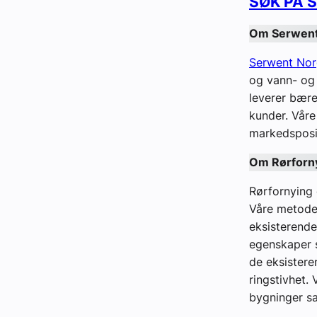
SØK PÅ 
Om Serwent
Serwent No
og vann- og 
leverer bære
kunder. Våre
markedsposis
Om Rørforn
Rørfornying 
Våre metoder 
eksisterende
egenskaper s
de eksistere
ringstivhet.
bygninger s