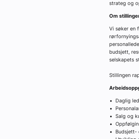
strateg og o
Om stillinge
Vi søker en 
rørfornyingsa
personallede
budsjett, res
selskapets st
Stillingen ra
Arbeidsopp
Daglig le
Personala
Salg og k
Oppfølgin
Budsjett-