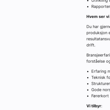
Utvikling
Rapporteri
Hvem ser vi
Du har gjern
produksjon e
resultatansv
drift.
Bransjeerfari
forståelse o
Erfaring 
Teknisk f
Strukturer
Gode norsk
Førerkort
Vi tilbyr
: