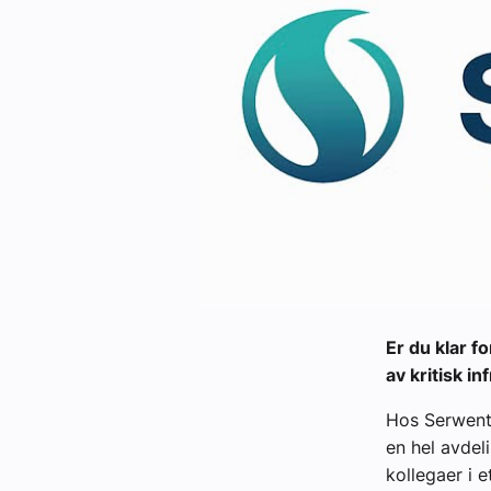
Kontakt oss:
Abonner på fagbladet Byggfakta N
Annonsere i VVS Aktuelt
Kontakt oss
Tips oss
eBlad
Er du klar f
av kritisk in
Hos Serwent 
en hel avdel
kollegaer i e