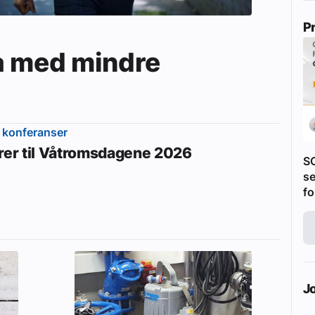
P
a med mindre
 konferanser
erer til Våtromsdagene 2026
S
se
fo
J