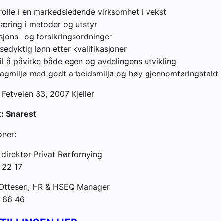
rolle i en markedsledende virksomhet i vekst
læring i metoder og utstyr
jons- og forsikringsordninger
edyktig lønn etter kvalifikasjoner
il å påvirke både egen og avdelingens utvikling
 fagmiljø med godt arbeidsmiljø og høy gjennomføringstakt
 Fetveien 33, 2007 Kjeller
t: Snarest
oner:
 direktør Privat Rørfornying
 22 17
r Ottesen, HR & HSEQ Manager
4 66 46