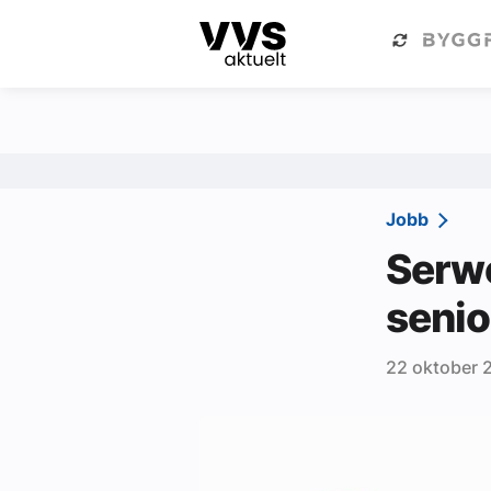
Kategorier
Om VVS Aktuelt
Kategorier
Sanitær
Jobb
Ventilasjon
Serwe
Varme og energi
senio
Byggautomasjon
22 oktober 
Vann og avløp
Aktuelle prosjekter
Om VVS Aktuelt