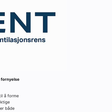
g fornyelse
il å forme
yktige
 er både