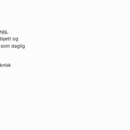
egg,
dsjett og
d som daglig
eknisk