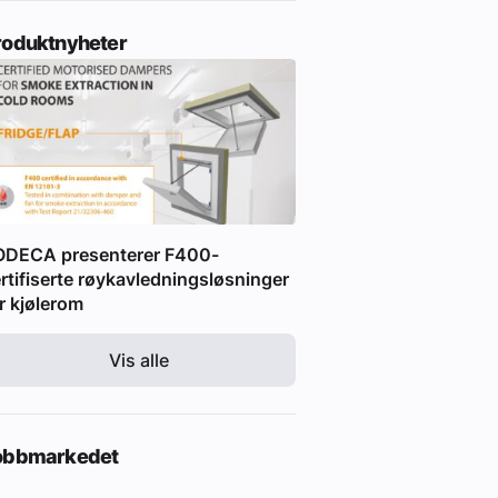
roduktnyheter
ODECA presenterer F400-
rtifiserte røykavledningsløsninger
r kjølerom
Vis alle
obbmarkedet