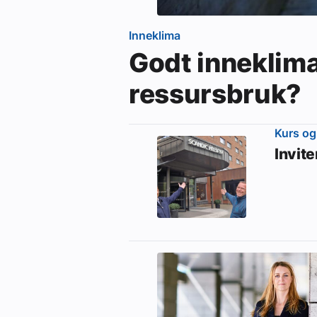
Inneklima
Godt inneklim
ressursbruk?
Kurs og
Invit