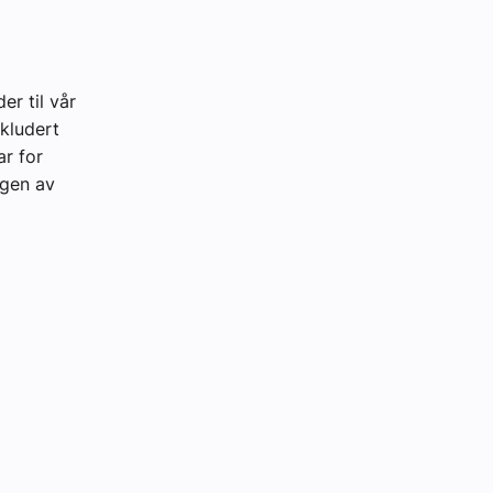
er til vår
nkludert
ar for
ngen av