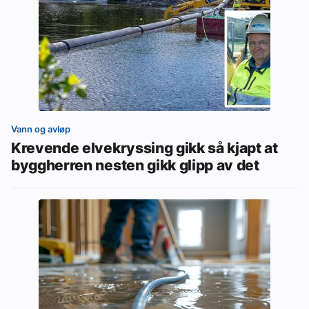
Vann og avløp
Krevende elvekryssing gikk så kjapt at
byggherren nesten gikk glipp av det