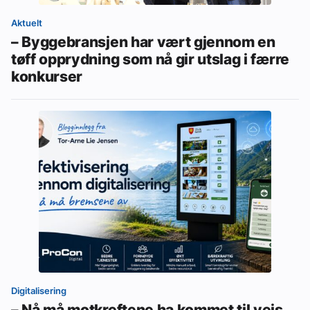
Aktuelt
– Byggebransjen har vært gjennom en
tøff opprydning som nå gir utslag i færre
konkurser
Digitalisering
– Nå må motkreftene ha kommet til veis