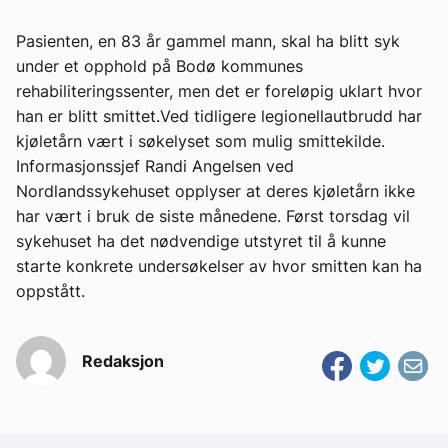
Om VVS Aktuelt
Pasienten, en 83 år gammel mann, skal ha blitt syk
under et opphold på Bodø kommunes
Kontakt oss:
rehabiliteringssenter, men det er foreløpig uklart hvor
Abonner på fagbladet Byggfakta Nyheter
han er blitt smittet.Ved tidligere legionellautbrudd har
kjøletårn vært i søkelyset som mulig smittekilde.
Annonsere i VVS Aktuelt
Informasjonssjef Randi Angelsen ved
Nordlandssykehuset opplyser at deres kjøletårn ikke
Kontakt oss
har vært i bruk de siste månedene. Først torsdag vil
Tips oss
sykehuset ha det nødvendige utstyret til å kunne
starte konkrete undersøkelser av hvor smitten kan ha
oppstått.
eBlad
Redaksjon