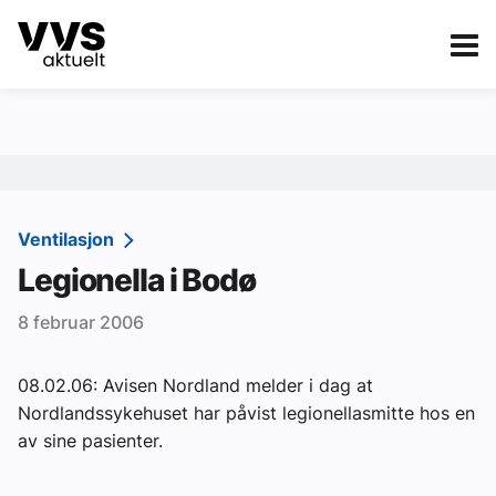
Kategorier
Om VVS Aktuelt
eBlad
Kategorier
Sanitær
Ventilasjon
Legionella i Bodø
Ventilasjon
8 februar 2006
Varme og energi
Byggautomasjon
08.02.06: Avisen Nordland melder i dag at
Nordlandssykehuset har påvist legionellasmitte hos en
Vann og avløp
av sine pasienter.
Aktuelle prosjekter