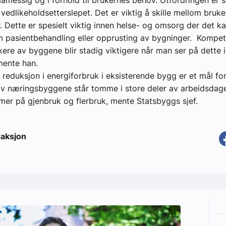
mamessig og i forhold til brukernes behov. Utfordringen er s
 vedlikeholdsetterslepet. Det er viktig å skille mellom bruk
. Dette er spesielt viktig innen helse- og omsorg der det ka
pasientbehandling eller opprusting av bygninger. Kompeta
kere av byggene blir stadig viktigere når man ser på dette i
mente han.
 reduksjon i energiforbruk i eksisterende bygg er et mål fo
v næringsbyggene står tomme i store deler av arbeidsdage
mer på gjenbruk og flerbruk, mente Statsbyggs sjef.
aksjon