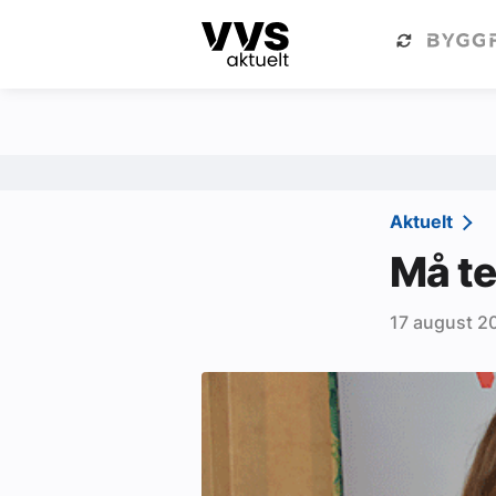
Kategorier
Om VVS Aktuelt
Kategorier
Sanitær
Aktuelt
Ventilasjon
Må te
Varme og energi
17 august 2
Byggautomasjon
Vann og avløp
Aktuelle prosjekter
Om VVS Aktuelt