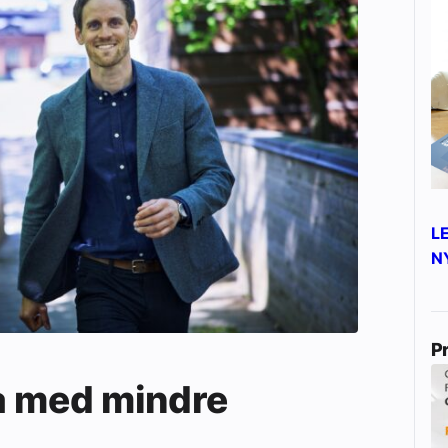
L
N
P
a med mindre