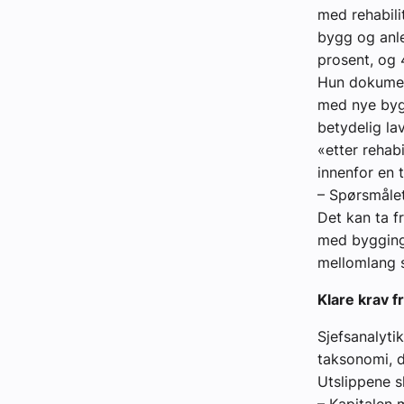
med rehabili
bygg og anl
prosent, og 
Hun dokumen
med nye bygg
betydelig la
«etter rehab
innenfor en 
– Spørsmålet
Det kan ta fr
med bygging 
mellomlang si
Klare krav f
Sjefsanalyti
taksonomi, d
Utslippene s