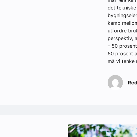
mål rent kli
det tekniske
bygningseier
kamp mellom 
utfordre bru
perspektiv, 
– 50 prosent
50 prosent a
må vi tenke 
Red