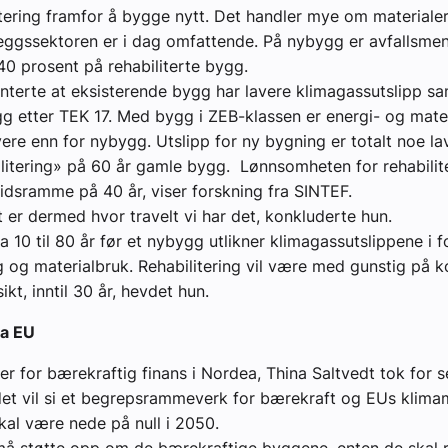
tering framfor å bygge nytt. Det handler mye om materialer.
eggssektoren er i dag omfattende. På nybygg er avfallsm
40 prosent på rehabiliterte bygg.
terte at eksisterende bygg har lavere klimagassutslipp s
 etter TEK 17. Med bygg i ZEB-klassen er energi- og mate
vere enn for nybygg. Utslipp for ny bygning er totalt noe la
ilitering» på 60 år gamle bygg. Lønnsomheten for rehabilit
tidsramme på 40 år, viser forskning fra SINTEF.
 er dermed hvor travelt vi har det, konkluderte hun.
a 10 til 80 år før et nybygg utlikner klimagassutslippene i 
og materialbruk. Rehabilitering vil være med gunstig på k
kt, inntil 30 år, hevdet hun.
ra EU
ker for bærekraftig finans i Nordea, Thina Saltvedt tok for 
et vil si et begrepsrammeverk for bærekraft og EUs klima
kal være nede på null i 2050.