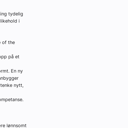
ning tydelig
likehold i
e of the
opp på et
rmt. En ny
innbygger
enke nytt,
kompetanse.
ære lønnsomt