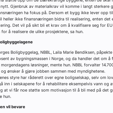
må støtte opp om de bærekraftige byggene, enten de skal r
 nytt. Gjenbruk av materialkrav vil komme i langt sterkere 
nsnæringen ha fokus på. Dersom et bygg ikke lever opp ti
l heller ikke finansnæringen bidra til realisering, enten det
itering. Det vil på sikt bli et krav om å kvalifisere seg for EU
for å realisere de ulike prosjektene, sa hun.
oligbyggelagene
rges Boligbyggelag, NBBL, Laila Marie Bendiksen, påpekte 
osent av bygningsmassen i Norge, og da handler det om å 
t morgendagens løsninger, mente hun. NBBL forvalter 14.70
p og ønsker å gjøre jobben sammen med myndighetene.
enes styre har råderett over egne boligselskap, selv om love
å inn i selskapene for å rehabilitere eksempelvis vann og a
tig at vi får noe støtte som motivasjon til å bli med på det 
e hun.
en vil bevare