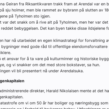
na Geiran fra Riksantikvaren trakk fram at Arendal var en 
å sju holmer, men ble rammet av bybrann på slutten av 18
gene på Tyholmen sto igjen.
et var det snakk om å rive alt på Tyholmen, men her var de
m reddet bebyggelsen. Det kan byen takke disse ildsjelene fo
en har nå utarbeidet en egen klimastrategi for forvaltning a
 bygninger med gode råd til offentlige eiendomsforvaltere
iklere.
å et ansvar for å ta vare på kulturminner og historiske byg
nye, og vi snakker om det med store bokstaver, sa hun.
ingen vil bli presentert nå under Arendalsuka.
egenkapitalen
dministrerende direktør, Harald Nikolaisen mente at det h
genkapitalen.
katastrofe om vi om 50 år har boliger og næringsbygg som 