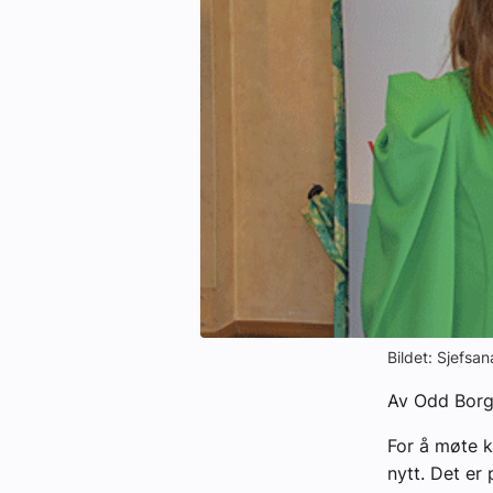
Kontakt oss:
Abonner på fagbladet Byggfakta N
Annonsere i VVS Aktuelt
Kontakt oss
Tips oss
eBlad
Bildet: Sjefsan
Av Odd Borg
For å møte k
nytt. Det er