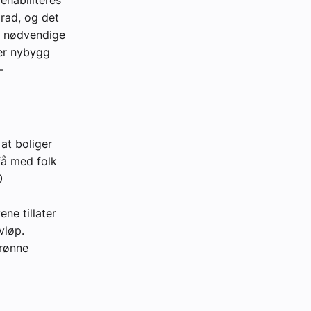
ehabiliteres
grad, og det
l nødvendige
 er nybygg
-
at boliger
få med folk
0
ne tillater
vløp.
grønne