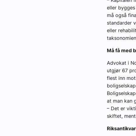
– Kapitalen 
eller bygges
må også fina
standarder vi
eller rehabil
taksonomien 
Må få med b
Advokat i No
utgjør 67 pr
flest inn mo
boligselska
Boligselskap
at man kan g
– Det er vik
skiftet, ment
Riksantikvar