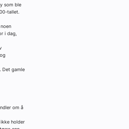
by som ble
00-tallet.
t noen
r i dag,
v
 og
g. Det gamle
andler om å
ikke holder