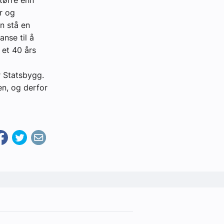
tørre enn
er og
n stå en
nse til å
 et 40 års
r Statsbygg.
n, og derfor