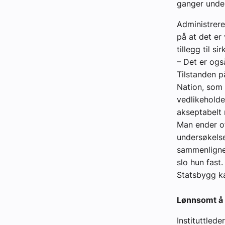
ganger unde
Administreren
på at det er
tillegg til 
– Det er ogs
Tilstanden på
Nation, som b
vedlikeholde
akseptabelt 
Man ender of
undersøkels
sammenligne
slo hun fast.
Statsbygg ka
Lønnsomt å 
Instituttled