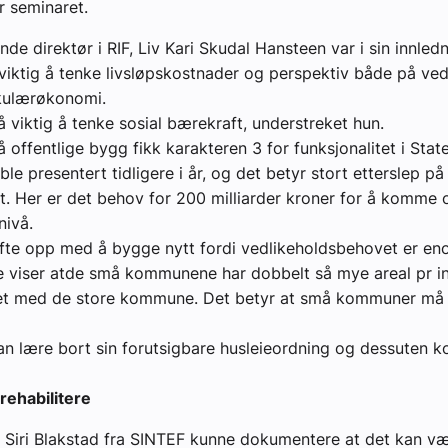
r seminaret.
de direktør i RIF, Liv Kari Skudal Hansteen var i sin innled
 viktig å tenke livsløpskostnader og perspektiv både på ved
sirkulærøkonomi.
å viktig å tenke sosial bærekraft, understreket hun.
 offentlige bygg fikk karakteren 3 for funksjonalitet i Stat
le presentert tidligere i år, og det betyr stort etterslep på
t. Her er det behov for 200 milliarder kroner for å komme 
nivå.
te opp med å bygge nytt fordi vedlikeholdsbehovet er eno
e viser atde små kommunene har dobbelt så mye areal pr 
t med de store kommune. Det betyr at små kommuner må t
n lære bort sin forutsigbare husleieordning og dessuten 
rehabilitere
er Siri Blakstad fra SINTEF kunne dokumentere at det kan v