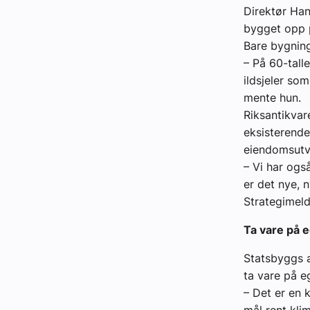
Direktør Han
bygget opp p
Bare bygnin
– På 60-tall
ildsjeler so
mente hun.
Riksantikvar
eksisterende
eiendomsutv
– Vi har ogs
er det nye, 
Strategimeld
Ta vare på 
Statsbyggs a
ta vare på e
– Det er en 