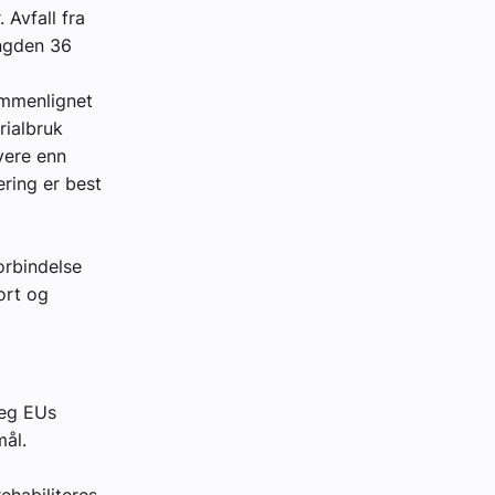
 Avfall fra
engden 36
ammenlignet
rialbruk
vere enn
ering er best
forbindelse
ort og
seg EUs
mål.