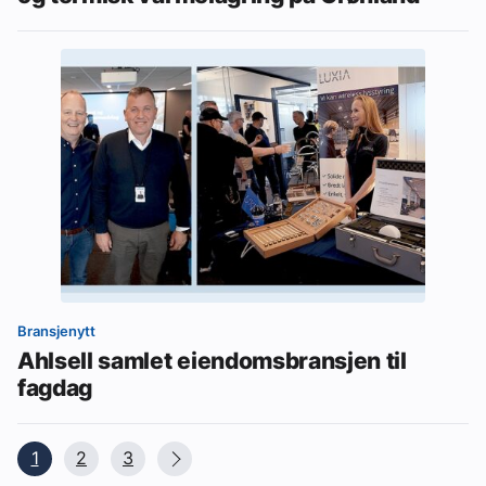
Bransjenytt
Ahlsell samlet eiendomsbransjen til
fagdag
1
2
3