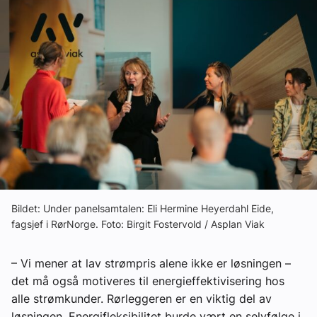
Om VVS Aktuelt
Kontakt oss:
Abonner på fagbladet Byggfakta Nyheter
Annonsere i VVS Aktuelt
Kontakt oss
Tips oss
eBlad
Bildet: Under panelsamtalen: Eli Hermine Heyerdahl Eide,
fagsjef i RørNorge. Foto: Birgit Fostervold / Asplan Viak
– Vi mener at lav strømpris alene ikke er løsningen –
det må også motiveres til energieffektivisering hos
alle strømkunder. Rørleggeren er en viktig del av
løsningen. Energifleksibilitet burde vært en selvfølge i