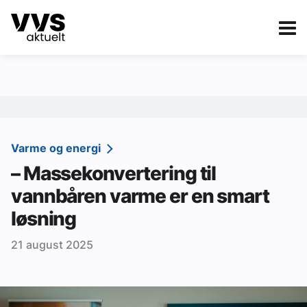
Kategorier
Om VVS Aktuelt
eBlad
Kategorier
Sanitær
Varme og energi
– Massekonvertering til
Ventilasjon
vannbåren varme er en smart
Varme og energi
løsning
Byggautomasjon
21 august 2025
Vann og avløp
Aktuelle prosjekter