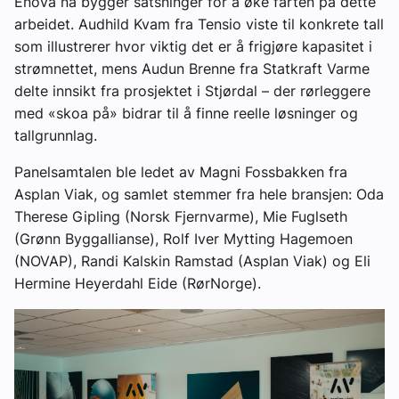
Enova nå bygger satsninger for å øke farten på dette
arbeidet. Audhild Kvam fra Tensio viste til konkrete tall
som illustrerer hvor viktig det er å frigjøre kapasitet i
strømnettet, mens Audun Brenne fra Statkraft Varme
delte innsikt fra prosjektet i Stjørdal – der rørleggere
med «skoa på» bidrar til å finne reelle løsninger og
tallgrunnlag.
Panelsamtalen ble ledet av Magni Fossbakken fra
Asplan Viak, og samlet stemmer fra hele bransjen: Oda
Therese Gipling (Norsk Fjernvarme), Mie Fuglseth
(Grønn Byggallianse), Rolf Iver Mytting Hagemoen
(NOVAP), Randi Kalskin Ramstad (Asplan Viak) og Eli
Hermine Heyerdahl Eide (RørNorge).