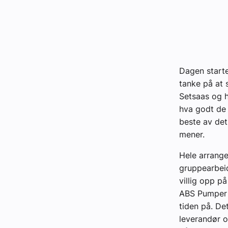
Kontakt oss:
Abonner på fagbladet Byggfakta N
Annonsere i VVS Aktuelt
Dagen startet
Kontakt oss
tanke på at
Setsaas og 
Tips oss
hva godt de
beste av det
eBlad
mener.
Hele arrange
gruppearbeid
villig opp på
ABS Pumper A
tiden på. De
leverandør o