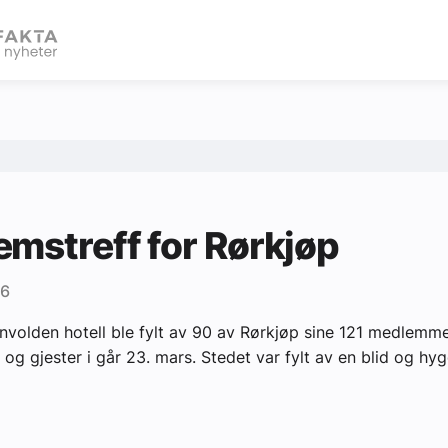
eBlad
mstreff for Rørkjøp
06
nvolden hotell ble fylt av 90 av Rørkjøp sine 121 medlemm
 og gjester i går 23. mars. Stedet var fylt av en blid og hyg