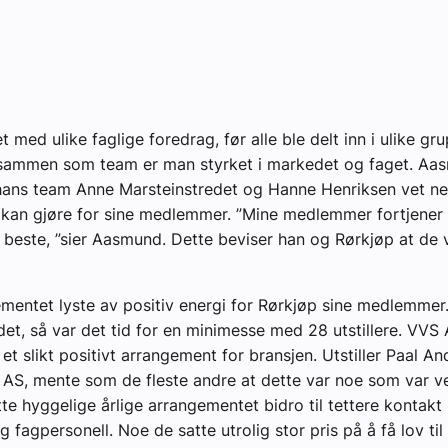
yheter
 med ulike faglige foredrag, før alle ble delt inn i ulike gr
 sammen som team er man styrket i markedet og faget. Aa
hans team Anne Marsteinstredet og Hanne Henriksen vet ne
 kan gjøre for sine medlemmer. ”Mine medlemmer fortjener
 beste, ”sier Aasmund. Dette beviser han og Rørkjøp at de v
mentet lyste av positiv energi for Rørkjøp sine medlemmer.
et, så var det tid for en minimesse med 28 utstillere. VVS A
 et slikt positivt arrangement for bransjen. Utstiller Paal An
S, mente som de fleste andre at dette var noe som var ve
tte hyggelige årlige arrangementet bidro til tettere kontak
g fagpersonell. Noe de satte utrolig stor pris på å få lov t