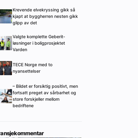
Krevende elvekryssing gikk så
kjapt at byggherren nesten gikk
glipp av det
Valgte komplette Geberit-
løsninger i boligprosjektet
Varden
TECE Norge med to
nyansettelser
– Bildet er forsiktig positivt, men
fortsatt preget av sårbarhet og
store forskjeller mellom
bedriftene
ransjekommentar