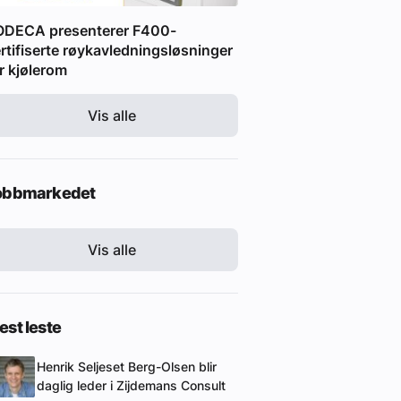
ODECA presenterer F400-
rtifiserte røykavledningsløsninger
r kjølerom
Vis alle
obbmarkedet
Vis alle
st leste
Henrik Seljeset Berg-Olsen blir
daglig leder i Zijdemans Consult