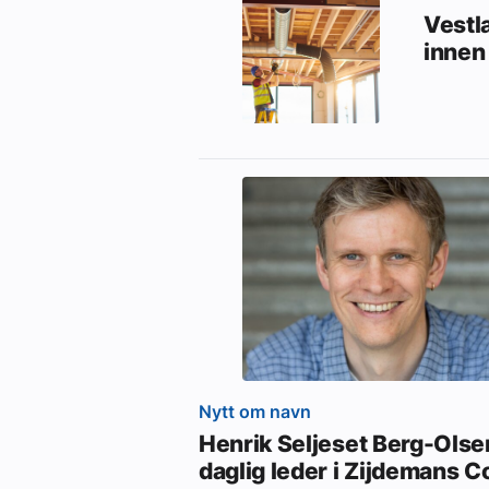
Vestl
innen
Nytt om navn
Henrik Seljeset Berg-Olsen
daglig leder i Zijdemans C