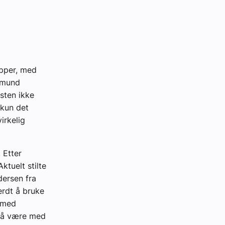
upper, med
smund
sten ikke
 kun det
irkelig
 Etter
ktuelt stilte
dersen fra
rdt å bruke
t med
il å være med