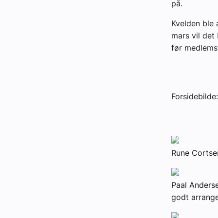
på.
Kvelden ble 
mars vil det
før medlemst
Forsidebilde
Rune Cortsen
Paal Anderse
godt arrange