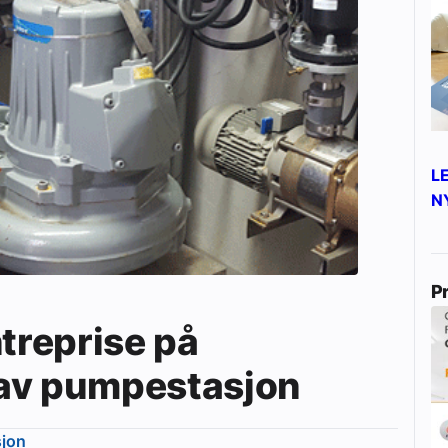
L
N
P
ntreprise på
av pumpestasjon
sjon