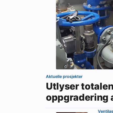
Aktuelle prosjekter
Utlyser totale
oppgradering 
Ventila