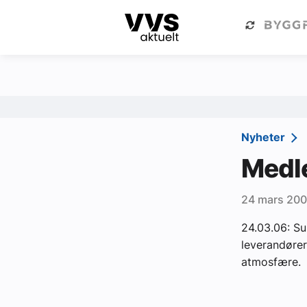
Kategorier
Om VVS Aktuelt
Kategorier
Sanitær
Nyheter
Ventilasjon
Medle
Varme og energi
24 mars 20
Byggautomasjon
24.03.06: Su
Vann og avløp
leverandører
Aktuelle prosjekter
atmosfære.
Om VVS Aktuelt