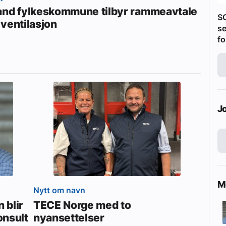
and fylkeskommune tilbyr rammeavtale
S
 ventilasjon
se
fo
J
Me
Nytt om navn
 blir
TECE Norge med to
onsult
nyansettelser