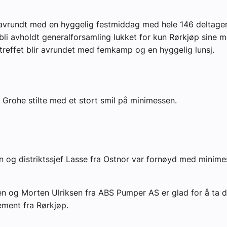
avrundt med en hyggelig festmiddag med hele 146 deltagere
 bli avholdt generalforsamling lukket for kun Rørkjøp sine
reffet blir avrundet med femkamp og en hyggelig lunsj.
: Grohe stilte med et stort smil på minimessen.
 og distriktssjef Lasse fra Ostnor var fornøyd med minime
n og Morten Ulriksen fra ABS Pumper AS er glad for å ta d
ment fra Rørkjøp.