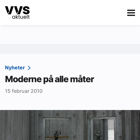
Kategorier
Om VVS Aktuelt
eBlad
Kategorier
Sanitær
Nyheter
Moderne på alle måter
Ventilasjon
15 februar 2010
Varme og energi
Byggautomasjon
Vann og avløp
Aktuelle prosjekter