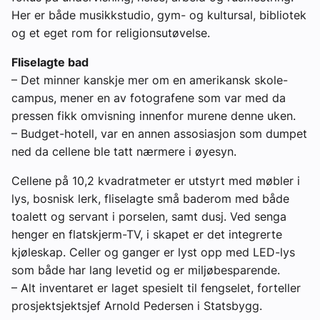
Her er både musikkstudio, gym- og kultursal, bibliotek
og et eget rom for religionsutøvelse.
Fliselagte bad
– Det minner kanskje mer om en amerikansk skole-
campus, mener en av fotografene som var med da
pressen fikk omvisning innenfor murene denne uken.
– Budget-hotell, var en annen assosiasjon som dumpet
ned da cellene ble tatt nærmere i øyesyn.
Cellene på 10,2 kvadratmeter er utstyrt med møbler i
lys, bosnisk lerk, fliselagte små baderom med både
toalett og servant i porselen, samt dusj. Ved senga
henger en flatskjerm-TV, i skapet er det integrerte
kjøleskap. Celler og ganger er lyst opp med LED-lys
som både har lang levetid og er miljøbesparende.
– Alt inventaret er laget spesielt til fengselet, forteller
prosjektsjektsjef Arnold Pedersen i Statsbygg.