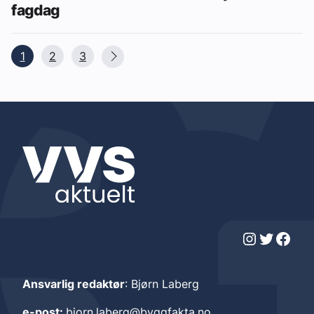
fagdag
1
2
3
Instagram
Twitter
Facebook
Ansvarlig redaktør
: Bjørn Laberg
e-post:
bjorn.laberg@byggfakta.no