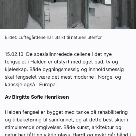
Om VVS Aktuelt
Kontakt oss:
Abonner på fagbladet Byggfakta Nyheter
Bildet: Luftegårdene har utsikt til naturen utenfor
Annonsere i VVS Aktuelt
15.02.10: De spesialinnredede cellene i det nye
Kontakt oss
fengselet i Halden er utstyrt med eget bad, tv og
kjøleskap. Både bygningsmessig og innholdsmessig
Tips oss
skal fengselet være det mest moderne i Norge, og
kanskje også i Europa.
eBlad
Av Birgitte Sofie Henriksen
Halden fengsel er bygget med tanke på rehabilitering
og tilbakeføring til samfunnet, og at dette best skjer i
stimulerende omgivelser. Både kunst, arkitektur og
natur har fått en viktig plass. Hardt og mykt går hånd i