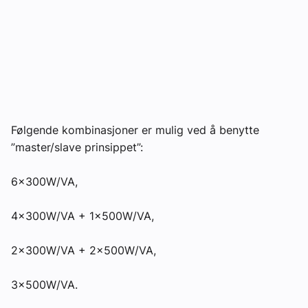
Om VVS Aktuelt
Kontakt oss:
Abonner på fagbladet Byggfakta Nyheter
Annonsere i VVS Aktuelt
Følgende kombinasjoner er mulig ved å benytte
Kontakt oss
”master/slave prinsippet”:
Tips oss
6x300W/VA,
eBlad
4x300W/VA + 1x500W/VA,
2x300W/VA + 2x500W/VA,
3x500W/VA.