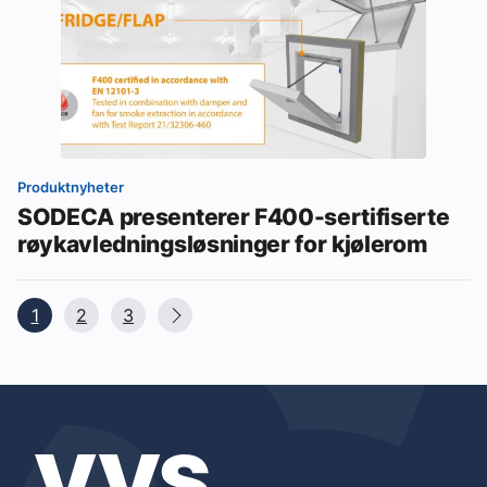
Produktnyheter
SODECA presenterer F400-sertifiserte
røykavledningsløsninger for kjølerom
1
2
3