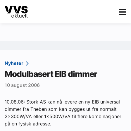
Kategorier
Om VVS Aktuelt
eBlad
Kategorier
Sanitær
Nyheter
Modulbasert EIB dimmer
Ventilasjon
10 august 2006
Varme og energi
Byggautomasjon
10.08.06: Stork AS kan nå levere en ny EIB universal
dimmer fra Theben som kan bygges ut fra normalt
Vann og avløp
2x300W/VA eller 1x500W/VA til flere kombinasjoner
Aktuelle prosjekter
på en fysisk adresse.