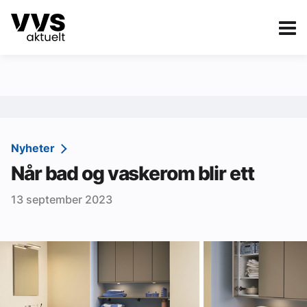
Kategorier
Om VVS Aktuelt
eBlad
Kategorier
Sanitær
Nyheter
Når bad og vaskerom blir ett
Ventilasjon
13 september 2023
Varme og energi
Byggautomasjon
Vann og avløp
Aktuelle prosjekter