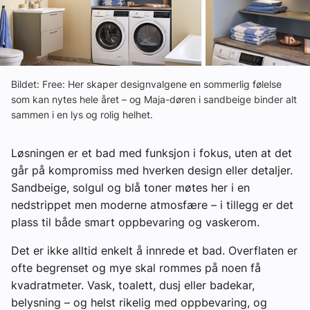
Om VVS Aktuelt
Kontakt oss:
Abonner på fagbladet Byggfakta Nyheter
Bildet: Free: Her skaper designvalgene en sommerlig følelse
som kan nytes hele året – og Maja-døren i sandbeige binder alt
Annonsere i VVS Aktuelt
sammen i en lys og rolig helhet.
Kontakt oss
Løsningen er et bad med funksjon i fokus, uten at det
Tips oss
går på kompromiss med hverken design eller detaljer.
Sandbeige, solgul og blå toner møtes her i en
eBlad
nedstrippet men moderne atmosfære – i tillegg er det
plass til både smart oppbevaring og vaskerom.
Det er ikke alltid enkelt å innrede et bad. Overflaten er
ofte begrenset og mye skal rommes på noen få
kvadratmeter. Vask, toalett, dusj eller badekar,
belysning – og helst rikelig med oppbevaring, og