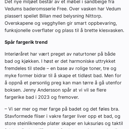
Det nye miljøet består av et møbel i sandbeige fra
Vedums baderomsserie Free. Over vasken har Vedum
plassert speilet Billan med belysning Nittorp.
Overskapene og vegghyllen gir smart oppbevaring,
funksjonelle overflater og plass til å brette klesvasken.
Spår fargerik trend
Interiøråret har vært preget av naturtoner på både
bad og kjøkken. I høst er det harmoniske uttrykket
fremdeles til stede – en base av rolige toner, tre og
myke former bidrar til å skape et tidløst bad. Men for
å oppnå et personlig preg kan man tørre å gå utenfor
boksen. Jenny Andersson spår at vi vil se flere
fargerike bad i 2023 og fremover.
– Vi ser mer og mer farge på badet og det føles bra.
Stavformede fliser i vakre farger liver opp et bad, og
store steinliknende plater skaper en luksuriøs og taktil