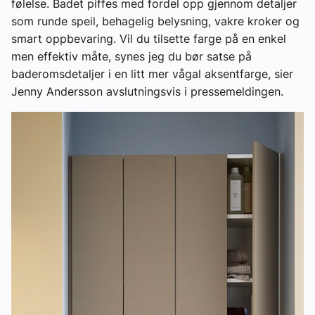
følelse. Badet piffes med fordel opp gjennom detaljer
som runde speil, behagelig belysning, vakre kroker og
smart oppbevaring. Vil du tilsette farge på en enkel
men effektiv måte, synes jeg du bør satse på
baderomsdetaljer i en litt mer vågal aksentfarge, sier
Jenny Andersson avslutningsvis i pressemeldingen.