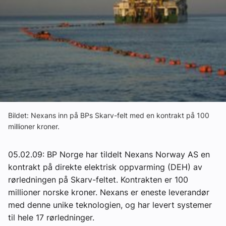
Om VVS Aktuelt
Kontakt oss:
Abonner på fagbladet Byggfakta Nyheter
Annonsere i VVS Aktuelt
Kontakt oss
Bildet: Nexans inn på BPs Skarv-felt med en kontrakt på 100
Tips oss
millioner kroner.
eBlad
05.02.09: BP Norge har tildelt Nexans Norway AS en
kontrakt på direkte elektrisk oppvarming (DEH) av
rørledningen på Skarv-feltet. Kontrakten er 100
millioner norske kroner. Nexans er eneste leverandør
med denne unike teknologien, og har levert systemer
til hele 17 rørledninger.