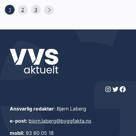
1
2
3
Instagram
Twitter
Facebook
Ansvarlig redaktør
: Bjørn Laberg
e-post:
bjorn.laberg@byggfakta.no
mobil:
93 60 05 18