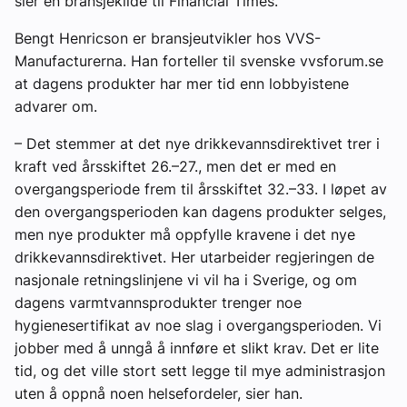
sier en bransjekilde til Financial Times.
Bengt Henricson er bransjeutvikler hos VVS-
Manufacturerna. Han forteller til svenske vvsforum.se
at dagens produkter har mer tid enn lobbyistene
advarer om.
– Det stemmer at det nye drikkevannsdirektivet trer i
kraft ved årsskiftet 26.–27., men det er med en
overgangsperiode frem til årsskiftet 32.–33. I løpet av
den overgangsperioden kan dagens produkter selges,
men nye produkter må oppfylle kravene i det nye
drikkevannsdirektivet. Her utarbeider regjeringen de
nasjonale retningslinjene vi vil ha i Sverige, og om
dagens varmtvannsprodukter trenger noe
hygienesertifikat av noe slag i overgangsperioden. Vi
jobber med å unngå å innføre et slikt krav. Det er lite
tid, og det ville stort sett legge til mye administrasjon
uten å oppnå noen helsefordeler, sier han.