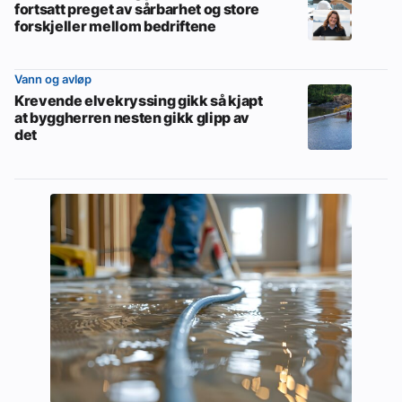
fortsatt preget av sårbarhet og store
forskjeller mellom bedriftene
Vann og avløp
Krevende elvekryssing gikk så kjapt
at byggherren nesten gikk glipp av
det