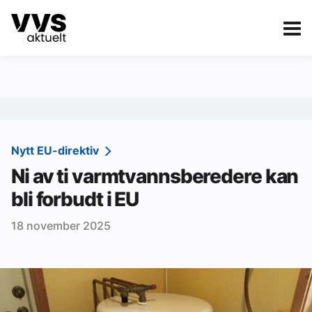
Kategorier
Om VVS Aktuelt
eBlad
Kategorier
Sanitær
Nytt EU-direktiv
Ni av ti varmtvannsberedere kan
Ventilasjon
bli forbudt i EU
Varme og energi
18 november 2025
Byggautomasjon
Vann og avløp
Aktuelle prosjekter