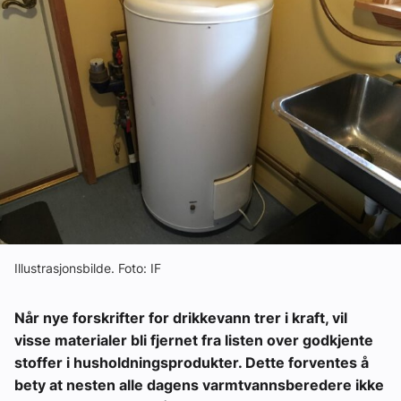
Om VVS Aktuelt
Kontakt oss:
Abonner på fagbladet Byggfakta Nyheter
Annonsere i VVS Aktuelt
Kontakt oss
Tips oss
eBlad
Illustrasjonsbilde. Foto: IF
Når nye forskrifter for drikkevann trer i kraft, vil
visse materialer bli fjernet fra listen over godkjente
stoffer i husholdningsprodukter. Dette forventes å
bety at nesten alle dagens varmtvannsberedere ikke