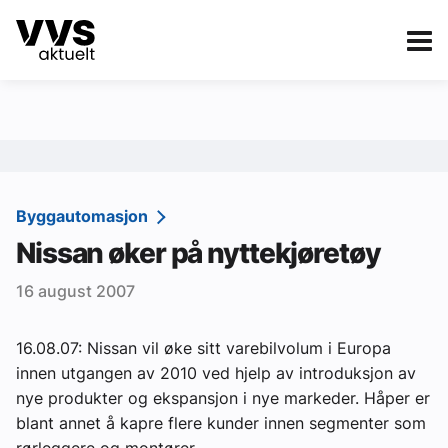
Kategorier
Om VVS Aktuelt
eBlad
Kategorier
Sanitær
Byggautomasjon
Nissan øker på nyttekjøretøy
Ventilasjon
16 august 2007
Varme og energi
Byggautomasjon
16.08.07: Nissan vil øke sitt varebilvolum i Europa
innen utgangen av 2010 ved hjelp av introduksjon av
Vann og avløp
nye produkter og ekspansjon i nye markeder. Håper er
Aktuelle prosjekter
blant annet å kapre flere kunder innen segmenter som
rørleggere og montører.