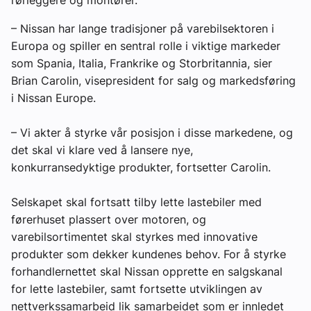
Om VVS Aktuelt
– Nissan har lange tradisjoner på varebilsektoren i
Europa og spiller en sentral rolle i viktige markeder
Kontakt oss:
som Spania, Italia, Frankrike og Storbritannia, sier
Abonner på fagbladet Byggfakta Nyheter
Brian Carolin, visepresident for salg og markedsføring
i Nissan Europe.
Annonsere i VVS Aktuelt
– Vi akter å styrke vår posisjon i disse markedene, og
Kontakt oss
det skal vi klare ved å lansere nye,
Tips oss
konkurransedyktige produkter, fortsetter Carolin.
Selskapet skal fortsatt tilby lette lastebiler med
eBlad
førerhuset plassert over motoren, og
varebilsortimentet skal styrkes med innovative
produkter som dekker kundenes behov. For å styrke
forhandlernettet skal Nissan opprette en salgskanal
for lette lastebiler, samt fortsette utviklingen av
nettverkssamarbeid lik samarbeidet som er innledet