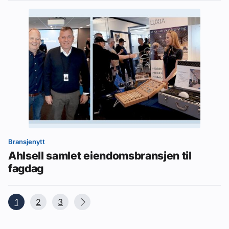
Bransjenytt
Ahlsell samlet eiendomsbransjen til
fagdag
1
2
3