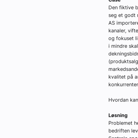
Den fiktive 
seg et godt r
AS importerer
kanaler, vift
og fokuset l
i mindre ska
dekningsbidr
(produktsalg
markedsandel
kvalitet på a
konkurrente
Hvordan kan
Løsning
Problemet he
bedriften le