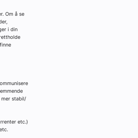
er. Om å se
der,
er i din
rettholde
finne
 kommunisere
fremmende
 mer stabil/
renter etc.)
etc.