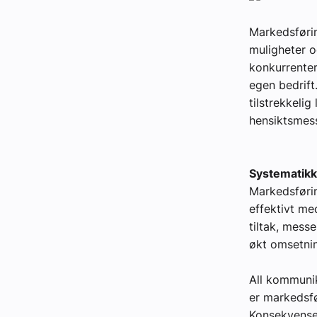
Markedsførin
muligheter o
konkurrente
egen bedrift
tilstrekkeli
hensiktsmess
Systematikk
Markedsføri
effektivt m
tiltak, mess
økt omsetnin
All kommunik
er markedsfø
Konsekvense