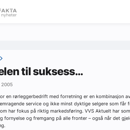
eBlad
len til suksess…
r 2005
or en rørleggerbedrift med forretning er en kombinasjon a
remragende service og ikke minst dyktige selgere som får fr
 som har fokus på riktig markedsføring. VVS Aktuelt har so
lig fornyelse og fremgang på alle fronter – også når det gje
ng.