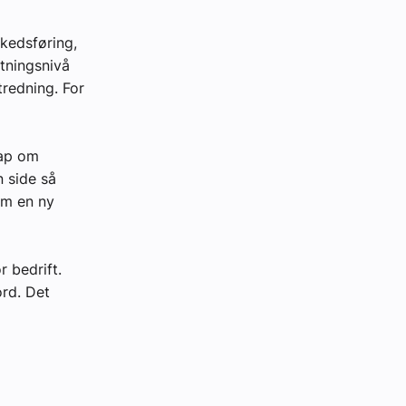
rkedsføring,
tningsnivå
tredning. For
kap om
 side så
om en ny
 bedrift.
rd. Det