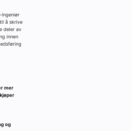
-ingeniør
l å skrive
e deler av
ing innen
kedsføring
er mer
kjøper
ng og