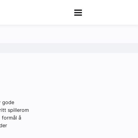
v gode
itt spillerom
m formål å
lder