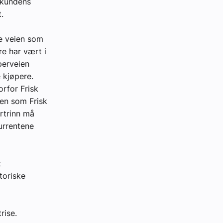
 kundens
.
e veien som
re har vært i
perveien
 kjøpere.
orfor Frisk
gen som Frisk
ortrinn må
urrentene
t
toriske
rise.