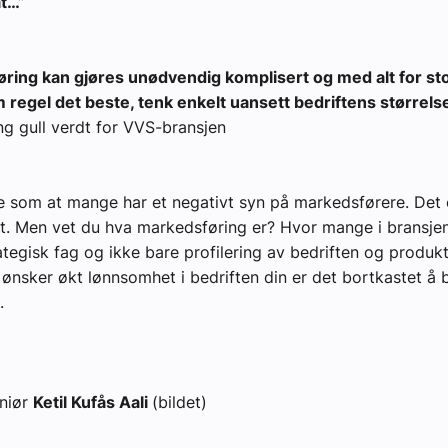
at…”
ring kan gjøres unødvendig komplisert og med alt for sto
 regel det beste, tenk enkelt uansett bedriftens størrels
g gull verdt for VVS-bransjen
e som at mange har et negativt syn på markedsførere. Det 
nt. Men vet du hva markedsføring er? Hvor mange i bransjen
rategisk fag og ikke bare profilering av bedriften og produk
 ønsker økt lønnsomhet i bedriften din er det bortkastet å 
.
niør
Ketil Kufås Aali
(bildet)