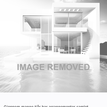
Om VVS Aktuelt
Kontakt oss:
Abonner på fagbladet Byggfakta Nyheter
Annonsere i VVS Aktuelt
Kontakt oss
Tips oss
eBlad
Gjennom mange tiår har arrangementer samlet