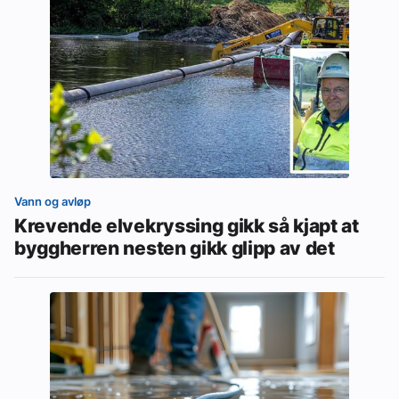
Vann og avløp
Krevende elvekryssing gikk så kjapt at
byggherren nesten gikk glipp av det