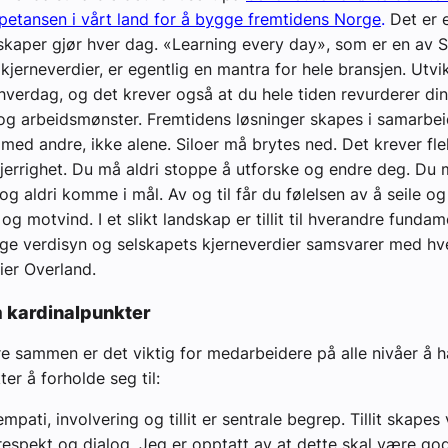
petansen i vårt land for å bygge fremtidens Norge
.
Det er 
skaper gjør hver dag. «Learning every day», som er en av 
 kjerneverdier, er egentlig en mantra for hele bransjen. Utvik
hverdag, og det krever også at du hele tiden revurderer di
og arbeidsmønster. Fremtidens løsninger skapes i samarbe
med andre, ikke alene. Siloer må brytes ned. Det krever fleks
errighet. Du må aldri stoppe å utforske og endre deg. Du m
og aldri komme i mål. Av og til får du følelsen av å seile o
og motvind. I et slikt landskap er tillit til hverandre fundame
ige verdisyn og selskapets kjerneverdier samsvarer med hv
sier Overland.
 kardinalpunkter
re sammen er det viktig for medarbeidere på alle nivåer å h
er å forholde seg til:
 empati, involvering og tillit er sentrale begrep. Tillit skapes
 respekt og dialog. Jeg er opptatt av at dette skal være godt