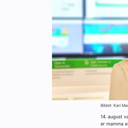
Kontakt oss:
Abonner på fagbladet Byggfakta N
Annonsere i VVS Aktuelt
Kontakt oss
Tips oss
eBlad
Bildet: Kari M
14. august v
er mamma av 