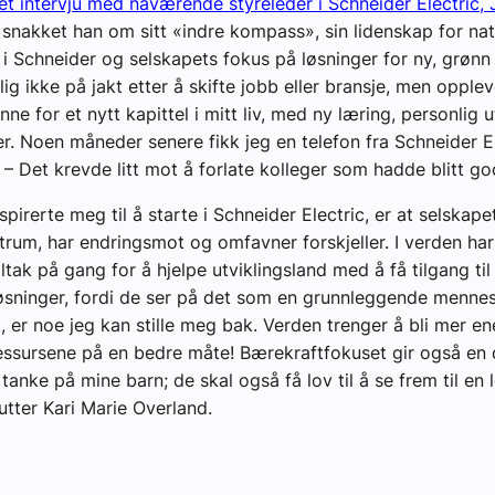
et intervju med nåværende styreleder i Schneider Electric,
 snakket han om sitt «indre kompass», sin lidenskap for nat
e i Schneider og selskapets fokus på løsninger for ny, grønn
lig ikke på jakt etter å skifte jobb eller bransje, men opple
inne for et nytt kapittel i mitt liv, med ny læring, personlig 
er. Noen måneder senere fikk jeg en telefon fra Schneider El
 – Det krevde litt mot å forlate kolleger som hadde blitt go
pirerte meg til å starte i Schneider Electric, er at selskap
trum, har endringsmot og omfavner forskjeller. I verden h
ltak på gang for å hjelpe utviklingsland med å få tilgang til
løsninger, fordi de ser på det som en grunnleggende mennes
, er noe jeg kan stille meg bak. Verden trenger å bli mer en
essursene på en bedre måte! Bærekraftfokuset gir også en
anke på mine barn; de skal også få lov til å se frem til en
utter Kari Marie Overland.