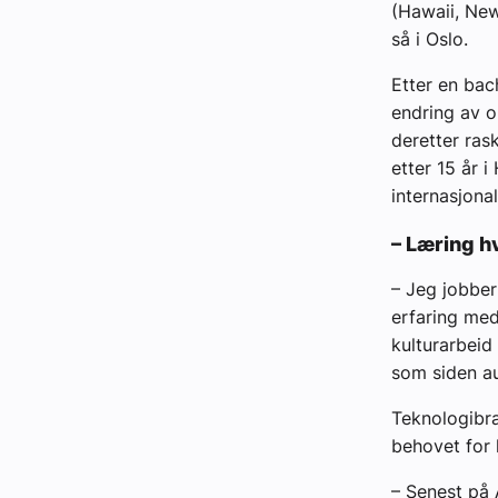
(Hawaii, New 
så i Oslo.
Etter en bac
endring av o
deretter rask
etter 15 år i
internasjona
– Læring h
– Jeg jobber 
erfaring med
kulturarbeid 
som siden au
Teknologibra
behovet for 
– Senest på 