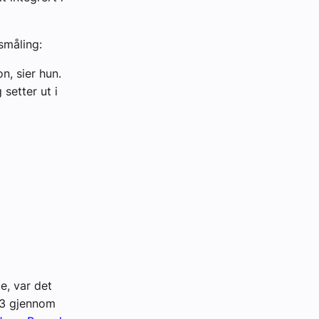
småling:
n, sier hun.
 setter ut i
e, var det
23 gjennom