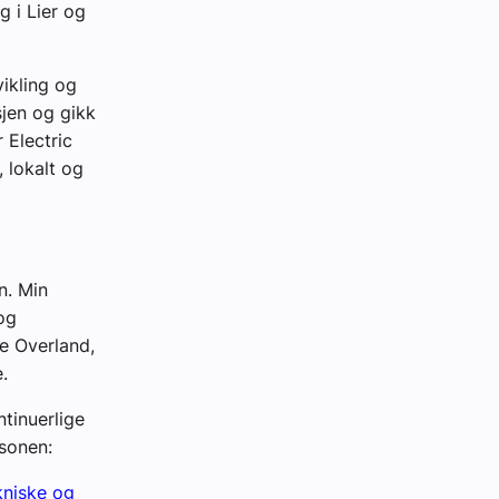
g i Lier og
ikling og
sjen og gikk
r Electric
, lokalt og
n. Min
og
ie Overland,
e.
ntinuerlige
sonen:
kniske og