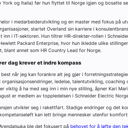
York og Italia) før hun flyttet til Norge igjen og bosatte se
helor i medarbeiderutvikling og en master med fokus på utv
rganisasjoner, startet Overland sin karriere i konsulentbran
t inn i IT-sektoren. Hun tiltrer HR-direktør-rollen i Schneide
 Hewlett Packard Enterprise, hvor hun ikledde ulike stillinger
lt, blant annet som HR Country Lead for Norge.
ver dag krever et indre kompass
best når jeg kan forankre alt jeg gjør i forretningsstrategie
 organisasjonsendringer, ledelse, talentutvikling, coaching 
er viktig å ha med seg inn i min nye stilling, åpner Kari Mar
gust er medlem av toppledelsen i Schneider Electric Norg
nsjen utvikler seg i rakettfart. Stadige endringer og det ko
kompetanseløft kan lett bringe mennesker utenfor komfort
Arendalsuka ble det fokusert på
behovet for å løfte den te