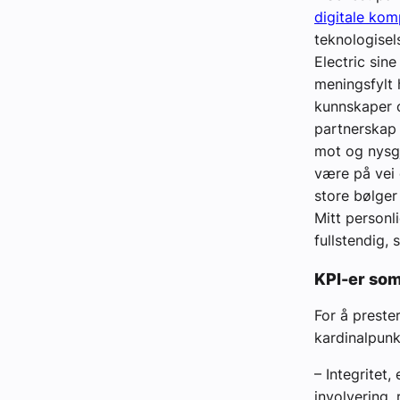
digitale kom
teknologisel
Electric sine
meningsfylt 
kunnskaper 
partnerskap 
mot og nysgj
være på vei 
store bølger 
Mitt personl
fullstendig, 
KPI-er som
For å preste
kardinalpunkt
– Integritet,
involvering,