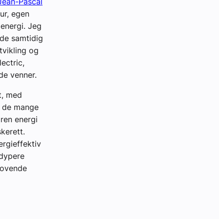
 Jean-Pascal
ur, egen
 energi. Jeg
vde samtidig
utvikling og
ectric,
de venner.
et, med
ar de mange
 ren energi
kerett.
ergieffektiv
 dypere
 lovende