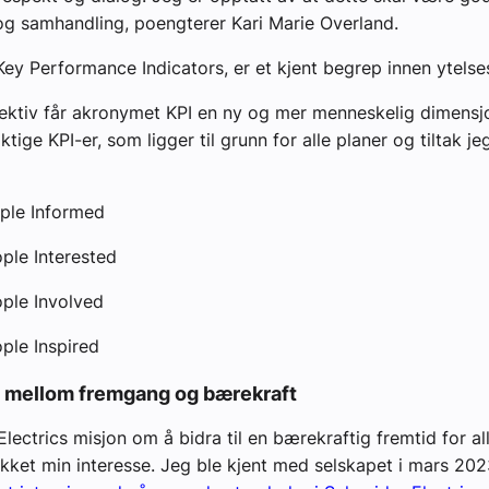
 og samhandling, poengterer Kari Marie Overland.
r Key Performance Indicators, er et kjent begrep innen ytelse
ektiv får akronymet KPI en ny og mer menneskelig dimensjo
iktige KPI-er, som ligger til grunn for alle planer og tiltak jeg
ple Informed
ple Interested
ple Involved
ple Inspired
 mellom fremgang og bærekraft
lectrics misjon om å bidra til en bærekraftig fremtid for all
kket min interesse. Jeg ble kjent med selskapet i mars 20