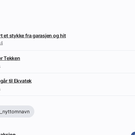
t et stykke fra garasjen og hit
24
per Tekken
4
 går til Ekvatek
4
t_nyttomnavn
aksjon