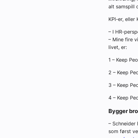
alt samspill
KPI-er, elle
– I HR-persp
– Mine fire v
livet, er:
1 – Keep Peo
2 – Keep Peo
3 – Keep Peo
4 – Keep Peo
Bygger bro
– Schneider E
som først ve