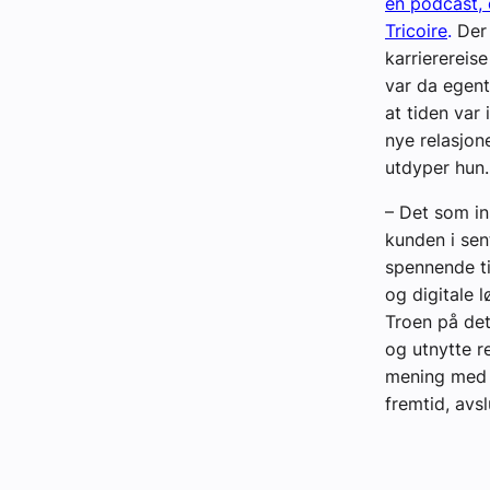
en podcast, 
Tricoire
.
Der
karrierereis
var da egent
at tiden var 
nye relasjon
utdyper hun.
– Det som ins
kunden i sen
spennende ti
og digitale 
Troen på det
og utnytte r
mening med t
fremtid, avsl