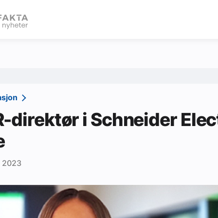
eBlad
asjon
-direktør i Schneider Elec
e
r 2023