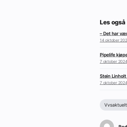
Les også
– Det har vær
14 oktober 20
Pipelife kjø
7 oktober 202
Stein Linholt
7 oktober 202
Vvsaktuel
Red