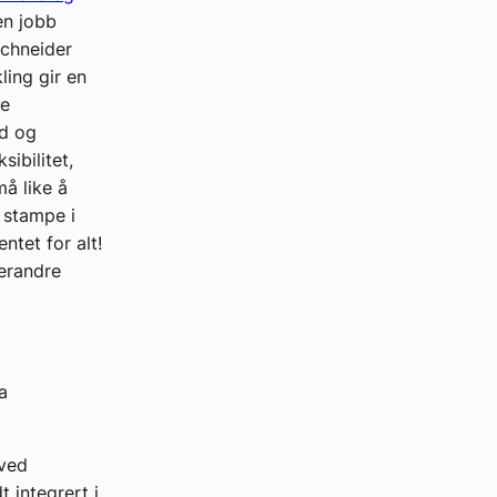
en jobb
Schneider
ling gir en
ne
id og
ibilitet,
å like å
g stampe i
ntet for alt!
erandre
a
 ved
 integrert i