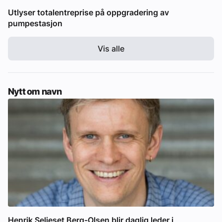
Utlyser totalentreprise på oppgradering av
pumpestasjon
Vis alle
Nytt om navn
Henrik Seljeset Berg-Olsen blir daglig leder i