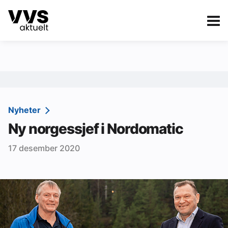
Kategorier
Om VVS Aktuelt
eBlad
Kategorier
Sanitær
Nyheter
Ny norgessjef i Nordomatic
Ventilasjon
17 desember 2020
Varme og energi
Byggautomasjon
Vann og avløp
Aktuelle prosjekter