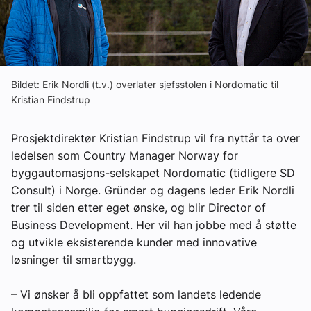
Om VVS Aktuelt
Kontakt oss:
Abonner på fagbladet Byggfakta Nyheter
Bildet: Erik Nordli (t.v.) overlater sjefsstolen i Nordomatic til
Kristian Findstrup
Annonsere i VVS Aktuelt
Kontakt oss
Prosjektdirektør Kristian Findstrup vil fra nyttår ta over
ledelsen som Country Manager Norway for
Tips oss
byggautomasjons-selskapet Nordomatic (tidligere SD
Consult) i Norge. Gründer og dagens leder Erik Nordli
eBlad
trer til siden etter eget ønske, og blir Director of
Business Development. Her vil han jobbe med å støtte
og utvikle eksisterende kunder med innovative
løsninger til smartbygg.
– Vi ønsker å bli oppfattet som landets ledende